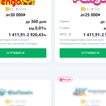
РЕЙТИНГ ДЕБЕТОВИХ
ПУТІВНИ
3,3
3,5
13
2
КАРТОК
СТРАХУ
30 000
25 000
до
₴
до
₴
360
Термін
до
днів
до
ЩОМІСЯЧНИЙ ОГЛЯД
ВСІ СТРА
КЕШБЕКУ
0,01
Ставка
від
%
в
СТРАХОВ
1 411,91
2 920,43
1 411,91
2 
РРПС
–
%
–
ПУТІВНИКИ ПО
рактеристики послуги
Істотні характеристики послуги
БАНКІВСЬКИХ КАРТКАХ
ВІДГУКИ
ння про можливі наслідки
Попередження про можливі насл
КОМПАНІ
ОТРИМАТИ
ОТРИМАТИ
ДОСТАВК
КОНТАКТ
Акція
73
9
4,7
3,7