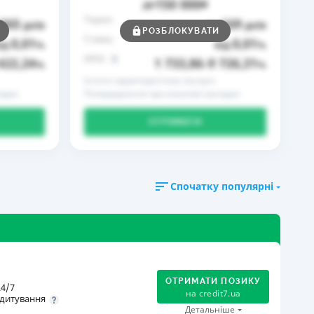
150 000
до
₴
Термін
365
169
днів
до
днів
РОЗБЛОКУВАТИ
Ставка
0,01
0,01
ід
%
від
%
РРПС
422,24
1 733,86
9 726,31
%
–
%
Істотні характеристики послуги
ідки
Попередження про можливі наслідки
ОТРИМАТИ
Спочатку популярні
ОТРИМАТИ ПОЗИКУ
4/7
на
credit7.ua
дитування
Детальніше