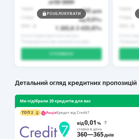
50 000
до
₴
Термін
Термін
365
до
днів
РОЗБЛОКУВАТИ
Ставка
Ставка
0,01
від
%
РРПС
РРПС
1 265,8
3 435,87
–
%
Істотні характеристики послуги
Істотні ха
Попередження про можливі наслідки
Попередже
ОТРИМАТИ
Детальний огляд кредитних пропозицій
Ми підібрали 20 кредитів для вас
Акція
ТОП 2
Кредит від Credit7
0,01
від
%
ставка в день
360
—
365
днів