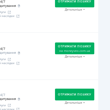
4/7
Оплата на розрахунковий рахунок
ОТРИМАТИ ПОЗИКУ
дитування
Через термінали самообслуговування
Детальніше
луги
іцензія НБУ
 наслідки
іцензія переоформлена 27.03.2024 р.
ся інформація про кредит
огашення
В касах і терміналах відділень
Оплата на розрахунковий рахунок
ОТРИМАТИ ПОЗИКУ
Онлайн (через сайт або інтернет-банкінг)
4/7
на
moneyveo.com.ua
дитування
іцензія НБУ
Детальніше
луги
іцензія переоформлена 07.03.2024 р.
 наслідки
ся інформація про кредит
огашення
Оплата на розрахунковий рахунок
Онлайн (через сайт або інтернет-банкінг)
4/7
Через термінали Приватбанку
ОТРИМАТИ ПОЗИКУ
дитування
Через відділення банків-партнерів
Детальніше
луги
Через термінали самообслуговування
 наслідки