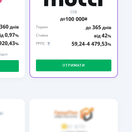
КИ ПО
0
ВАННЮ
100 000
до
₴
360
365
днів
ХОВІ ПОЛІСИ
Термін
до
днів
0,97
42
ід
%
Ставка
від
%
І КОМПАНІЇ
920,43
59,24
4 479,53
%
РРПС
–
%
 ПРО СТРАХОВІ
ідки
Ї
ОТРИМАТИ
А І ОПЛАТА
И
2
3,9