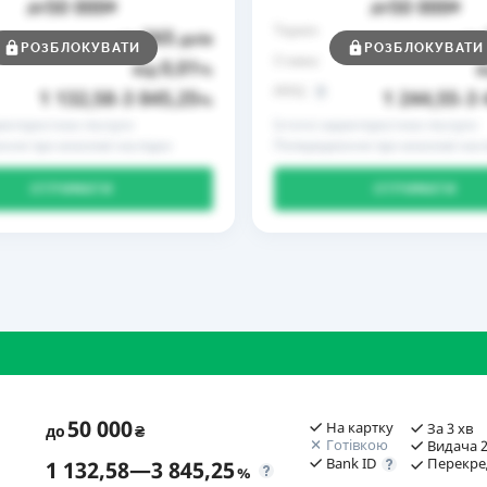
50 000
50 000
до
₴
до
₴
Термін
365
до
днів
до
РОЗБЛОКУВАТИ
РОЗБЛОКУВАТИ
Ставка
0,01
від
%
в
РРПС
1 132,58
3 845,25
1 244,55
3 
–
%
–
рактеристики послуги
Істотні характеристики послуги
ння про можливі наслідки
Попередження про можливі насл
ОТРИМАТИ
ОТРИМАТИ
50 000
На картку
За 3 хв
до
₴
Готівкою
Видача 2
Bank ID
Перекре
1 132,58
—
3 845,25
%