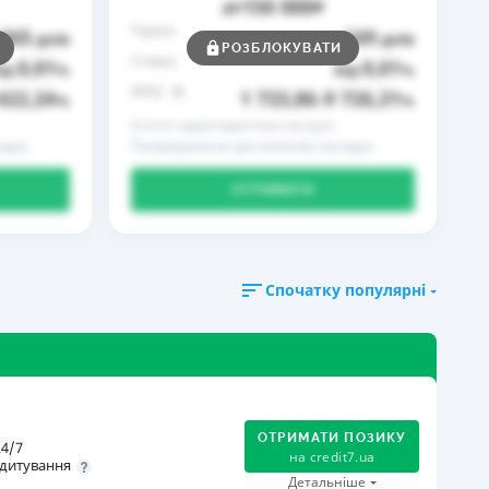
150 000
до
₴
Термін
365
169
днів
до
днів
РОЗБЛОКУВАТИ
Ставка
0,01
0,01
ід
%
від
%
РРПС
422,24
1 733,86
9 726,31
%
–
%
Істотні характеристики послуги
ідки
Попередження про можливі наслідки
ОТРИМАТИ
Спочатку популярні
ОТРИМАТИ ПОЗИКУ
4/7
на
credit7.ua
дитування
Детальніше