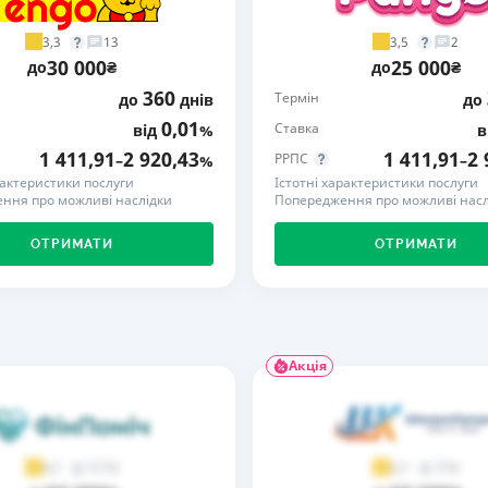
РЕЙТИНГ ДЕБЕТОВИХ
ПУТІВНИ
3,3
3,5
13
2
КАРТОК
СТРАХУ
30 000
25 000
до
₴
до
₴
360
Термін
до
днів
до
ЩОМІСЯЧНИЙ ОГЛЯД
ВСІ СТРА
КЕШБЕКУ
0,01
Ставка
від
%
в
СТРАХОВ
1 411,91
2 920,43
1 411,91
2 
РРПС
–
%
–
ПУТІВНИКИ ПО
рактеристики послуги
Істотні характеристики послуги
БАНКІВСЬКИХ КАРТКАХ
ВІДГУКИ
ння про можливі наслідки
Попередження про можливі насл
КОМПАНІ
ОТРИМАТИ
ОТРИМАТИ
ДОСТАВК
КОНТАКТ
Акція
73
9
4,7
3,7