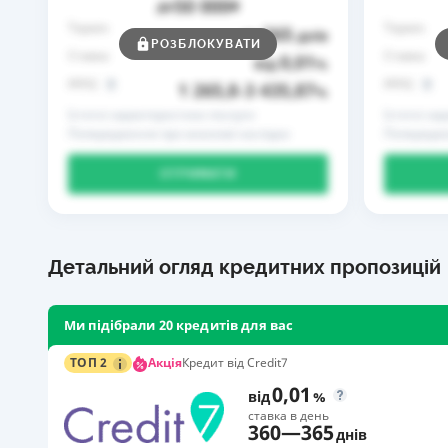
50 000
до
₴
Термін
Термін
365
до
днів
РОЗБЛОКУВАТИ
Ставка
Ставка
0,01
від
%
РРПС
РРПС
1 265,8
3 435,87
–
%
Істотні характеристики послуги
Істотні ха
Попередження про можливі наслідки
Попередже
ОТРИМАТИ
Детальний огляд кредитних пропозицій
Ми підібрали 20 кредитів для вас
Акція
ТОП 2
Кредит від Credit7
0,01
від
%
ставка в день
360
—
365
днів