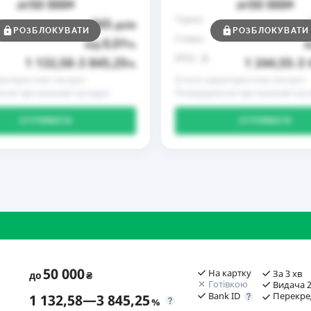
50 000
50 000
до
₴
до
₴
Термін
365
до
днів
до
РОЗБЛОКУВАТИ
РОЗБЛОКУВАТИ
Ставка
0,01
від
%
в
РРПС
1 132,58
3 845,25
1 244,55
3 
–
%
–
рактеристики послуги
Істотні характеристики послуги
ння про можливі наслідки
Попередження про можливі насл
ОТРИМАТИ
ОТРИМАТИ
50 000
На картку
За 3 хв
до
₴
Готівкою
Видача 2
Bank ID
Перекре
1 132,58
—
3 845,25
%