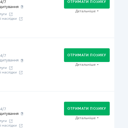
4/7
Оплата на розрахунковий рахунок
ОТРИМАТИ ПОЗИКУ
дитування
Через термінали самообслуговування
Детальніше
луги
іцензія НБУ
 наслідки
іцензія переоформлена 27.03.2024 р.
ся інформація про кредит
огашення
В касах і терміналах відділень
Оплата на розрахунковий рахунок
4/7
Онлайн (через сайт або інтернет-банкінг)
ОТРИМАТИ ПОЗИКУ
дитування
іцензія НБУ
Детальніше
луги
іцензія переоформлена 07.03.2024 р.
 наслідки
ся інформація про кредит
огашення
Онлайн (через сайт або інтернет-банкінг)
іцензія НБУ
4/7
ОТРИМАТИ ПОЗИКУ
іцензія переоформлена 07.03.2024р.
дитування
Детальніше
ся інформація про кредит
луги
 наслідки