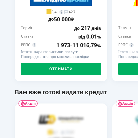
3,4
427
50 000
до
₴
217
Термін
Термін
до
днів
0,01
Ставка
Ставка
від
%
1 973
11 016,79
РРПС
РРПС
–
%
Істотні характеристики послуги
Істотні ха
Попередження про можливі наслідки
Попередже
ОТРИМАТИ
Вам вже готові видати кредит
Акція
Акція
37
4,1