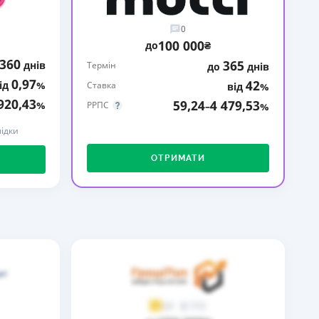
КИ ПО
0
ВАННЮ
100 000
до
₴
360
365
днів
ХОВІ ПОЛІСИ
Термін
до
днів
0,97
42
ід
%
Ставка
від
%
І КОМПАНІЇ
920,43
59,24
4 479,53
%
РРПС
–
%
 ПРО СТРАХОВІ
ідки
Ї
ОТРИМАТИ
А І ОПЛАТА
И
2
3,9