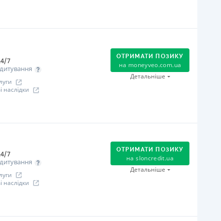
огашення
Оплата на розрахунковий рахунок
Онлайн (через сайт або інтернет-банкінг)
ОТРИМАТИ ПОЗИКУ
Через термінали Приватбанку
4/7
на
moneyveo.com.ua
дитування
Через термінали самообслуговування
Детальніше
луги
іцензія НБУ
 наслідки
іцензія переоформлена 21.03.2024 р.
ся інформація про кредит
огашення
Оплата на розрахунковий рахунок
Онлайн (через сайт або інтернет-банкінг)
ОТРИМАТИ ПОЗИКУ
4/7
Через термінали Приватбанку
на
sloncredit.ua
дитування
Через відділення банків-партнерів
Детальніше
луги
Через термінали самообслуговування
 наслідки
ільговий період
 дня
огашення
іцензія НБУ