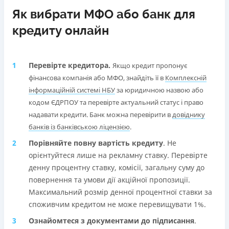
Як вибрати МФО або банк для
кредиту онлайн
Перевірте кредитора.
Якщо кредит пропонує
фінансова компанія або МФО, знайдіть її в
Комплексній
інформаційній системі НБУ
за юридичною назвою або
кодом ЄДРПОУ та перевірте актуальний статус і право
надавати кредити. Банк можна перевірити в
довіднику
банків із банківською ліцензією
.
Порівняйте повну вартість кредиту
. Не
орієнтуйтеся лише на рекламну ставку. Перевірте
денну процентну ставку, комісії, загальну суму до
повернення та умови дії акційної пропозиції.
Максимальний розмір денної процентної ставки за
споживчим кредитом не може перевищувати 1%.
Ознайомтеся з документами до підписання
.