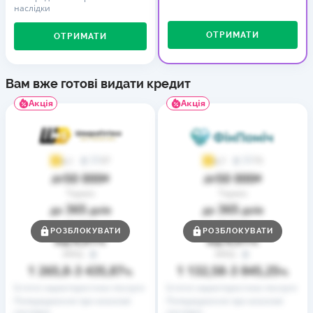
наслідки
ОТРИМАТИ
ОТРИМАТИ
Вам вже готові видати кредит
Акція
Акція
37
73
4,1
4,7
50 000
50 000
до
₴
до
₴
Термін
Термін
365
365
до
днів
до
днів
Ставка
Ставка
РОЗБЛОКУВАТИ
РОЗБЛОКУВАТИ
0,01
0,01
від
%
від
%
РРПС
РРПС
1 265,8
3 435,87
1 132,58
3 845,25
–
%
–
%
Істотні характеристики послуги
Істотні характеристики послуги
Попередження про можливі
Попередження про можливі
наслідки
наслідки