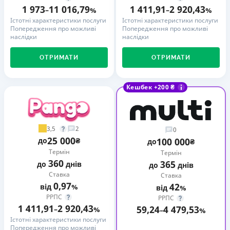
1 973
11 016,79
1 411,91
2 920,43
–
%
–
%
Істотні характеристики послуги
Істотні характеристики послуги
Попередження про можливі
Попередження про можливі
наслідки
наслідки
ОТРИМАТИ
ОТРИМАТИ
Кешбек +200 ₴
3,5
2
0
25 000
до
₴
100 000
до
₴
Термін
Термін
360
365
до
днів
до
днів
Ставка
Ставка
0,97
42
від
%
від
%
РРПС
РРПС
1 411,91
2 920,43
59,24
4 479,53
–
%
–
%
Істотні характеристики послуги
Попередження про можливі