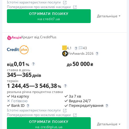
Істотні характеристики послуги
Попередження про можливі наслідки
ОТРИМАТИ ПОЗИКУ
Детальніше
на
credit7.ua
Акція: «Кешбек за друга»
Кредит від CreditPlus
Акція
Клієнт ділиться реферальним посиланням з другом.
4,1
43
Коли друг реєструється та отримує перший кредит
FinAwards 2026
(від 1000 грн), клієнт автоматично отримує 400 грн
0,01
50 000
кешбеку. Акція триває до 10.12.2026
від
%
до
₴
ставка в день
345
—
365
днів
🥉 Бронза FinAwards 2026
термін
Бронзовий призер FinAwards 2026 «Найкраща програма
1 244,45
—
3 546,38
%
лояльності»
реальна річна процентна ставка
На картку
За 7 хв
Перший займ
Готівкою
Видача 24/7
вiд 0,01%/день до 30 000 ₴
Перекредитування
Bank ID
Істотні характеристики послуги
Повторний займ
Попередження про можливі наслідки
вiд 0,95%/день до 50 000 ₴
ОТРИМАТИ ПОЗИКУ
Детальніше
Додаткова комісія за дострокове погашення
на
creditplus.ua