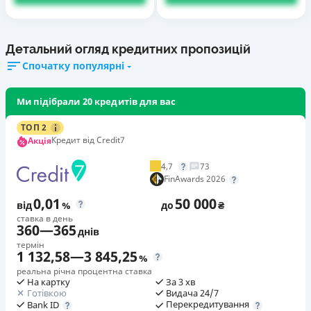
Детальний огляд кредитних пропозицій
Спочатку популярні
Ми підібрали 20 кредитів для вас
ТОП 2
Кредит від Credit7
Акція
4,7
73
FinAwards 2026
0,01
50 000
від
%
до
₴
ставка в день
360
—
365
днів
термін
1 132,58
—
3 845,25
%
реальна річна процентна ставка
На картку
За 3 хв
Готівкою
Видача 24/7
Перекредитування
Bank ID