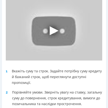
Погашення
Оплата на розрахунковий рахунок
Онлайн (через сайт або інтернет-банкінг)
Через термінали Приватбанку
Через термінали самообслуговування
Ліцензія НБУ
Ліцензія переоформлена 18.03.2024 р.
Вся інформація про кредит
Детальніше
ОТРИМАТИ ПОЗИКУ
Вкажіть суму та строк. Задайте потрібну суму кредиту
1
й бажаний строк, щоб переглянути доступні
пропозиції.
Порівняйте умови. Зверніть увагу на ставку, загальну
2
суму до повернення, строк кредитування, вимоги до
позичальника та наслідки прострочення.