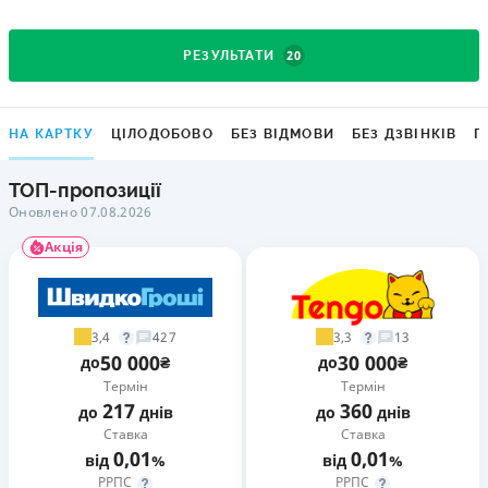
20
РЕЗУЛЬТАТИ
НА КАРТКУ
ЦІЛОДОБОВО
БЕЗ ВІДМОВИ
БЕЗ ДЗВІНКІВ
Г
ТОП-пропозиції
Оновлено 07.08.2026
Акція
3,4
3,3
427
13
50 000
30 000
до
₴
до
₴
Термін
Термін
217
360
до
днів
до
днів
Ставка
Ставка
0,01
0,01
від
%
від
%
РРПС
РРПС