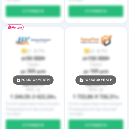
ОТРИМАТИ
ОТРИМАТИ
Акція
9
2
3,7
3,9
50 000
150 000
до
₴
до
₴
Термін
Термін
365
169
до
днів
до
днів
Ставка
Ставка
РОЗБЛОКУВАТИ
РОЗБЛОКУВАТИ
0,01
0,01
від
%
від
%
РРПС
РРПС
1 244,55
3 422,24
1 733,86
9 726,31
–
%
–
%
Істотні характеристики послуги
Істотні характеристики послуги
Попередження про можливі
Попередження про можливі
наслідки
наслідки
ОТРИМАТИ
ОТРИМАТИ