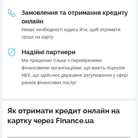
Щомісячна комісія
Погашення
Замовлення та отримання кредиту
В касах і терміналах відділень
від 0%
онлайн
Онлайн (через сайт або інтернет-банкінг)
Переваги
Немає необхідності кудись йти, щоб отримати
Через термінали самообслуговування
Акція: ставка 0,01% на перший платіж за умови
гроші на карту
Через термінали Приватбанку
використання промокоду;
Ліцензія НБУ
Швидкий онлайн кредит на банківську картку без
Надійні партнери
Ліцензія переоформлена 27.03.2024 р.
застави та поручителів;
Ми працюємо тільки з перевіреними
Вся інформація про кредит
Процес повністю автоматизований і займає до 5
фінансовими організаціями, що мають ліцензію
хвилин;
НБУ, що здійснює державне регулювання у сфері
Видача коштів відбувається цілодобово по всій
ринків фінансових послуг
Детальніше
ОТРИМАТИ ПОЗИКУ
території України;
Верифікація BankID.
Недоліки
Як отримати кредит онлайн на
Нема програми лояльності для постійних клієнтів
картку через Finance.ua
Нема кредиту для юросіб (ФОП)
Немає цілодобової підтримки
по телефону, в Viber,
Telegram, Facebook