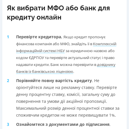
Як вибрати МФО або банк для
кредиту онлайн
Перевірте кредитора.
Якщо кредит пропонує
фінансова компанія або МФО, знайдіть її в
Комплексній
інформаційній системі НБУ
за юридичною назвою або
кодом ЄДРПОУ та перевірте актуальний статус і право
надавати кредити. Банк можна перевірити в
довіднику
банків із банківською ліцензією
.
Порівняйте повну вартість кредиту
. Не
орієнтуйтеся лише на рекламну ставку. Перевірте
денну процентну ставку, комісії, загальну суму до
повернення та умови дії акційної пропозиції.
Максимальний розмір денної процентної ставки за
споживчим кредитом не може перевищувати 1%.
Ознайомтеся з документами до підписання
.