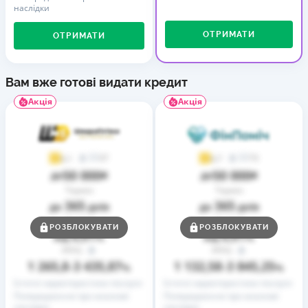
наслідки
ОТРИМАТИ
ОТРИМАТИ
Вам вже готові видати кредит
Акція
Акція
37
73
4,1
4,7
50 000
50 000
до
₴
до
₴
Термін
Термін
365
365
до
днів
до
днів
Ставка
Ставка
РОЗБЛОКУВАТИ
РОЗБЛОКУВАТИ
0,01
0,01
від
%
від
%
РРПС
РРПС
1 265,8
3 435,87
1 132,58
3 845,25
–
%
–
%
Істотні характеристики послуги
Істотні характеристики послуги
Попередження про можливі
Попередження про можливі
наслідки
наслідки