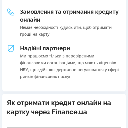
Щомісячна комісія
Погашення
Замовлення та отримання кредиту
В касах і терміналах відділень
від 0%
онлайн
Онлайн (через сайт або інтернет-банкінг)
Переваги
Немає необхідності кудись йти, щоб отримати
Через термінали самообслуговування
Акція: ставка 0,01% на перший платіж за умови
гроші на карту
Через термінали Приватбанку
використання промокоду;
Ліцензія НБУ
Швидкий онлайн кредит на банківську картку без
Надійні партнери
Ліцензія переоформлена 27.03.2024 р.
застави та поручителів;
Ми працюємо тільки з перевіреними
Вся інформація про кредит
Процес повністю автоматизований і займає до 5
фінансовими організаціями, що мають ліцензію
хвилин;
НБУ, що здійснює державне регулювання у сфері
Видача коштів відбувається цілодобово по всій
ринків фінансових послуг
Детальніше
ОТРИМАТИ ПОЗИКУ
території України;
Верифікація BankID.
Недоліки
Як отримати кредит онлайн на
Нема програми лояльності для постійних клієнтів
картку через Finance.ua
Нема кредиту для юросіб (ФОП)
Немає цілодобової підтримки
по телефону, в Viber,
Telegram, Facebook