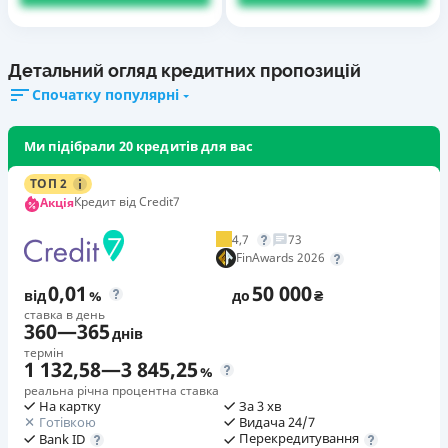
Детальний огляд кредитних пропозицій
Спочатку популярні
Ми підібрали 20 кредитів для вас
ТОП 2
Кредит від Credit7
Акція
4,7
73
FinAwards 2026
0,01
50 000
від
%
до
₴
ставка в день
360
—
365
днів
термін
1 132,58
—
3 845,25
%
реальна річна процентна ставка
На картку
За 3 хв
Готівкою
Видача 24/7
Перекредитування
Bank ID