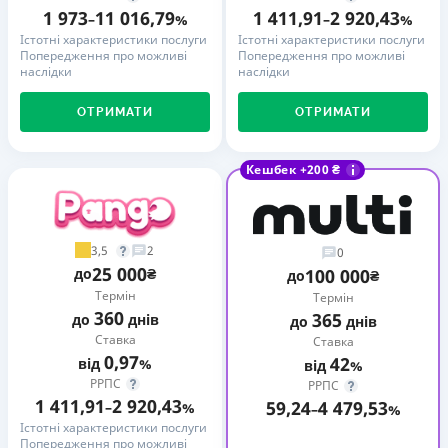
1 973
11 016,79
1 411,91
2 920,43
–
%
–
%
Істотні характеристики послуги
Істотні характеристики послуги
Попередження про можливі
Попередження про можливі
наслідки
наслідки
ОТРИМАТИ
ОТРИМАТИ
Кешбек +200 ₴
3,5
2
0
25 000
до
₴
100 000
до
₴
Термін
Термін
360
365
до
днів
до
днів
Ставка
Ставка
0,97
42
від
%
від
%
РРПС
РРПС
1 411,91
2 920,43
59,24
4 479,53
–
%
–
%
Істотні характеристики послуги
Попередження про можливі