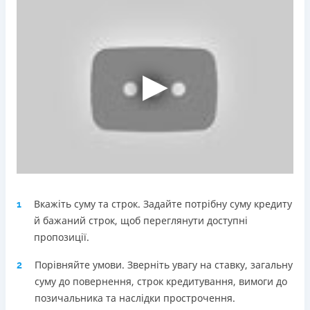
Погашення
Оплата на розрахунковий рахунок
Онлайн (через сайт або інтернет-банкінг)
Через термінали Приватбанку
Через термінали самообслуговування
Ліцензія НБУ
Ліцензія переоформлена 18.03.2024 р.
Вся інформація про кредит
Детальніше
ОТРИМАТИ ПОЗИКУ
Вкажіть суму та строк. Задайте потрібну суму кредиту
1
й бажаний строк, щоб переглянути доступні
пропозиції.
Порівняйте умови. Зверніть увагу на ставку, загальну
2
суму до повернення, строк кредитування, вимоги до
позичальника та наслідки прострочення.