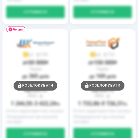
ОТРИМАТИ
ОТРИМАТИ
Акція
9
2
3,7
3,9
50 000
150 000
до
₴
до
₴
Термін
Термін
365
169
до
днів
до
днів
Ставка
Ставка
РОЗБЛОКУВАТИ
РОЗБЛОКУВАТИ
0,01
0,01
від
%
від
%
РРПС
РРПС
1 244,55
3 422,24
1 733,86
9 726,31
–
%
–
%
Істотні характеристики послуги
Істотні характеристики послуги
Попередження про можливі
Попередження про можливі
наслідки
наслідки
ОТРИМАТИ
ОТРИМАТИ