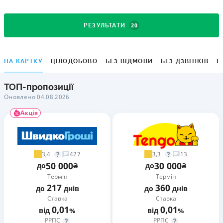
20
РЕЗУЛЬТАТИ
НА КАРТКУ
ЦІЛОДОБОВО
БЕЗ ВІДМОВИ
БЕЗ ДЗВІНКІВ
Г
ТОП-пропозиції
Оновлено 04.08.2026
Акція
3,4
3,3
427
13
50 000
30 000
до
₴
до
₴
Термін
Термін
217
360
до
днів
до
днів
Ставка
Ставка
0,01
0,01
від
%
від
%
РРПС
РРПС