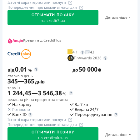
Істотні характеристики послуги
Попередження про можливі наслідки
ОТРИМАТИ ПОЗИКУ
Детальніше
на
credit7.ua
Акція: «Кешбек за друга»
Кредит від CreditPlus
Акція
Клієнт ділиться реферальним посиланням з другом.
4,1
43
Коли друг реєструється та отримує перший кредит
FinAwards 2026
(від 1000 грн), клієнт автоматично отримує 400 грн
0,01
50 000
кешбеку. Акція триває до 10.12.2026
від
%
до
₴
ставка в день
345
—
365
днів
🥉 Бронза FinAwards 2026
термін
Бронзовий призер FinAwards 2026 «Найкраща програма
1 244,45
—
3 546,38
%
лояльності»
реальна річна процентна ставка
На картку
За 7 хв
Перший займ
Готівкою
Видача 24/7
вiд 0,01%/день до 30 000 ₴
Перекредитування
Bank ID
Істотні характеристики послуги
Повторний займ
Попередження про можливі наслідки
вiд 0,95%/день до 50 000 ₴
ОТРИМАТИ ПОЗИКУ
Детальніше
Додаткова комісія за дострокове погашення
на
creditplus.ua