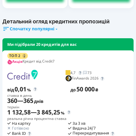
Детальний огляд кредитних пропозицій
Спочатку популярні
Ми підібрали 20 кредитів для вас
ТОП 2
Кредит від Credit7
Акція
4,7
73
FinAwards 2026
0,01
50 000
від
%
до
₴
ставка в день
360
—
365
днів
термін
1 132,58
—
3 845,25
%
реальна річна процентна ставка
На картку
За 3 хв
Готівкою
Видача 24/7
Перекредитування
Bank ID