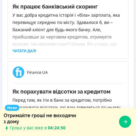
Як працює банківський скоринг
У вас добра кредитна історія і «біла» зарплата, яка
перевищує середню по місту. Здавалося б, ви –
бажаний клієнт для будь-якого банку. Але,
прийшовши за черговим кредитом, отримуєте
відмову. Чи можливо таке? Цілком. Річ у тому, що
благонадійність позичальника визначає так звана
ЧИТАТИ ДАЛІ
скорингова система, у якої може бути інша думка
щодо вас. Вона є в кожному банку, і в кожного вона
Finance UA
своя. Я розповім, як вона працює і чому іноді
відмови можуть спіткати клієнтів навіть з
найпозитивнішою біографією.
Як порахувати відсотки за кредитом
Перед тим, як іти в банк за кредитом, потрібно
розрахувати відсотки, які вам доведеться по ньому
Нове
виплатити. Інакше кажучи, зрозуміти, у скільки він
Отримайте гроші не виходячи
з дому
вам обійдеться. Знаючи реальний обсяг переплати,
Гроші у вас вже в
04:24:51
ви зможете правильно оцінити свої сили, а також
ЧИТАТИ ДАЛІ