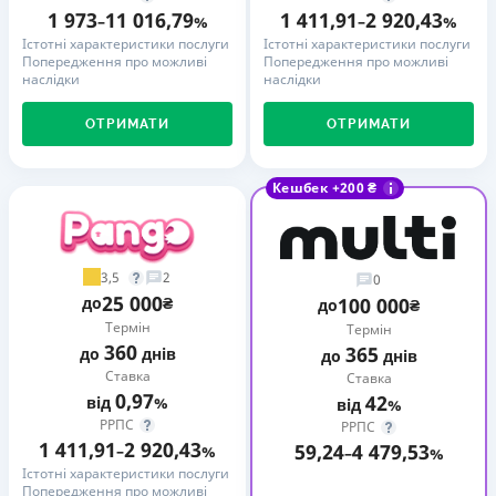
1 973
11 016,79
1 411,91
2 920,43
–
%
–
%
Істотні характеристики послуги
Істотні характеристики послуги
Попередження про можливі
Попередження про можливі
наслідки
наслідки
ОТРИМАТИ
ОТРИМАТИ
Кешбек +200 ₴
3,5
2
0
25 000
до
₴
100 000
до
₴
Термін
Термін
360
365
до
днів
до
днів
Ставка
Ставка
0,97
42
від
%
від
%
РРПС
РРПС
1 411,91
2 920,43
59,24
4 479,53
–
%
–
%
Істотні характеристики послуги
Попередження про можливі