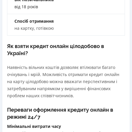
застави та поручителів;
від 18 років
Вся інформація про кредит
Процес повністю автоматизований і займає до 5
хвилин;
Спосіб отримання
Видача коштів відбувається цілодобово по всій
на картку, готівкою
Детальніше
ОТРИМАТИ ПОЗИКУ
території України;
Верифікація BankID.
Як взяти кредит онлайн цілодобово в
Недоліки
Україні?
Нема програми лояльності для постійних клієнтів
Нема кредиту для юросіб (ФОП)
Наявність вільних коштів дозволяє втілювати багато
Немає цілодобової підтримки
по телефону, в Viber,
очікувань і мрій. Можливість отримати кредит онлайн
Telegram, Facebook
на карту цілодобово можна вважати перспективним і
затребуваним напрямком у вирішенні фінансових
Погашення
проблем наших співвітчизників.
Оплата на розрахунковий рахунок
Онлайн (через сайт або інтернет-банкінг)
Переваги оформлення кредиту онлайн в
Через термінали Приватбанку
режимі 24/7
Через термінали самообслуговування
Ліцензія НБУ
Мінімальні витрати часу