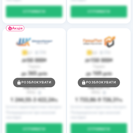
ОТРИМАТИ
ОТРИМАТИ
Акція
9
2
3,7
3,9
50 000
150 000
до
₴
до
₴
Термін
Термін
365
169
до
днів
до
днів
Ставка
Ставка
РОЗБЛОКУВАТИ
РОЗБЛОКУВАТИ
0,01
0,01
від
%
від
%
РРПС
РРПС
1 244,55
3 422,24
1 733,86
9 726,31
–
%
–
%
Істотні характеристики послуги
Істотні характеристики послуги
Попередження про можливі
Попередження про можливі
наслідки
наслідки
ОТРИМАТИ
ОТРИМАТИ