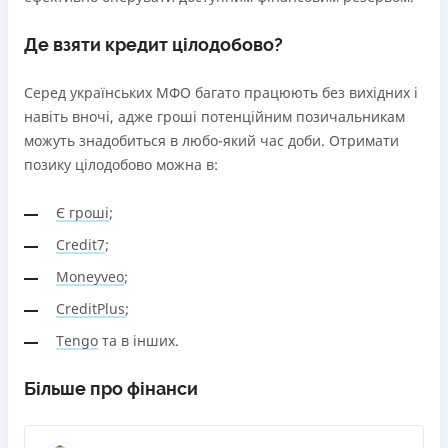
Де взяти кредит цілодобово?
Серед українських МФО багато працюють без вихідних і
навіть вночі, адже гроші потенційним позичальникам
можуть знадобиться в любо-який час доби. Отримати
позику цілодобово можна в:
Є гроші
;
Credit7
;
Moneyveo
;
CreditPlus
;
Tengo
та в інших.
Більше про фінанси