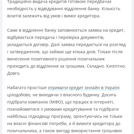
Ліцензія переоформлена 18.03.2024 р.
Традиційно видача кредитів готівкою передбачає
необхідність у відвідуванні відділення банку. Кількість
Вся інформація про кредит
візитів залежить від умов і вимог кредитора.
Саме в відділенні банку заповнюється заявка на кредит,
Детальніше
ОТРИМАТИ ПОЗИКУ
відбувається передача і перевірка документів,
укладається договір. Далі заявка передається на розгляд
і затвердження, що займає ще кілька днів. Тільки після
винесення позитивного рішення позичальник
приходить до відділення за грошима. Складно. Клопітно.
Довго.
Набагато простіше
отримати кредит онлайн в Україні
цілодобово, не виходячи з власного будинку. Досить
підібрати компанію (МФО), що працює в інтернеті,
познайомитися з умовами кредитування та підібрати
найбільш підходящу програму, орієнтуючись не тільки
на власні фінансові потреби, а й вимоги кредитора до
позичальника, а також вигоду використання грошових