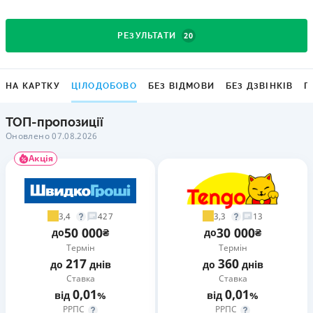
20
РЕЗУЛЬТАТИ
НА КАРТКУ
ЦІЛОДОБОВО
БЕЗ ВІДМОВИ
БЕЗ ДЗВІНКІВ
Г
ТОП-пропозиції
Оновлено 07.08.2026
Акція
3,4
3,3
427
13
50 000
30 000
до
₴
до
₴
Термін
Термін
217
360
до
днів
до
днів
Ставка
Ставка
0,01
0,01
від
%
від
%
РРПС
РРПС