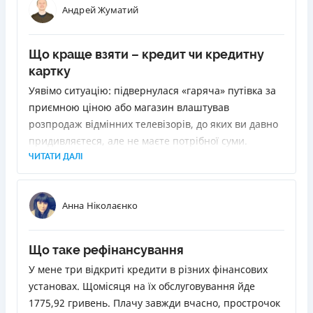
Андрей Жуматий
Що краще взяти – кредит чи кредитну
картку
Уявімо ситуацію: підвернулася «гаряча» путівка за
приємною ціною або магазин влаштував
розпродаж відмінних телевізорів, до яких ви давно
придивляєтеся, але не маєте потрібної суми.
Позичити у друзів або родичів не вдається. Як бути?
ЧИТАТИ ДАЛІ
Звернутися до банку з проханням про кредит. Але
вони бувають різні. Ми розповімо, як вибрати
Анна Ніколаєнко
найліпший.
Що таке рефінансування
У мене три відкриті кредити в різних фінансових
установах. Щомісяця на їх обслуговування йде
1775,92 гривень. Плачу завжди вчасно, прострочок