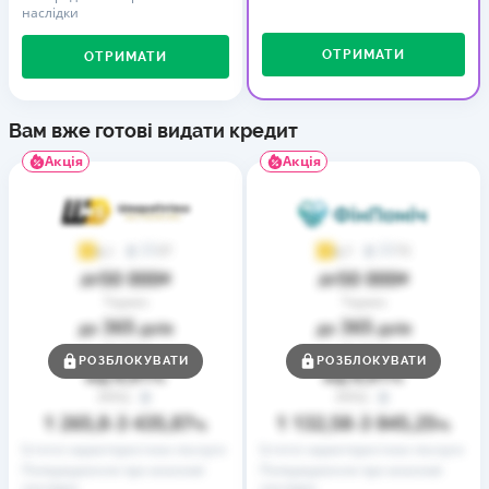
наслідки
ОТРИМАТИ
ОТРИМАТИ
Вам вже готові видати кредит
Акція
Акція
37
73
4,1
4,7
50 000
50 000
до
₴
до
₴
Термін
Термін
365
365
до
днів
до
днів
Ставка
Ставка
РОЗБЛОКУВАТИ
РОЗБЛОКУВАТИ
0,01
0,01
від
%
від
%
РРПС
РРПС
1 265,8
3 435,87
1 132,58
3 845,25
–
%
–
%
Істотні характеристики послуги
Істотні характеристики послуги
Попередження про можливі
Попередження про можливі
наслідки
наслідки