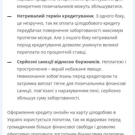
конкретних позичальників можуть збільшуватися.
Нетривалий термін кредитування
. З одного боку,
це незручно, так як оплата цілодобового кредиту
передбачає повернення заборгованості максимум
протягом місяця. Але з іншого боку нетривалий
період кредитування дозволяє уникнути великої
переплати по процентній ставці.
Серйозні санкції відносно боржників
. Неплатежі і
прострочення – вкрай небажане явище.
Невиконання зобов'язань перед кредитором та
затримка виплат тягне для позичальника фінансові
санкції, пов'язані з нарахуванням пені, серйозно
збільшує суму заборгованості.
Оформлення кредиту онлайн на карту цілодобово в
Україні користується попитом, так як відкриває перед
громадянами більше фінансової свободи і дозволяє
ефективно оперувати доступним фінансовим резервом.