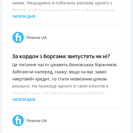
немає. Нещодавно я побачила рекламу одного з
банків, який пропонував послугу рефінансування
позик. Суть у тому, щоб видати новий кредит для
ЧИТАТИ ДАЛІ
погашення старих. Я вирішила з'ясувати, що для
цього потрібно і чи буде це для мене вигідно.
Finance UA
За кордон з боргами: випустять чи ні?
Це питання часто цікавить банківських боржників.
Забігаючи наперед, скажу: якщо на вас завис
«мертвий» кредит, то стати невиїзним цілком
реально. На прикладі одного зі своїх клієнтів я
поясню, чому для декого це може виявитися
«сюрпризом» і як прибрати себе зі стоп-аркуша
ЧИТАТИ ДАЛІ
прикордонників.
Finance UA