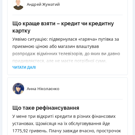
Андрей Жуматий
Що краще взяти – кредит чи кредитну
картку
Уявімо ситуацію: підвернулася «гаряча» путівка за
приємною ціною або магазин влаштував
розпродаж відмінних телевізорів, до яких ви давно
придивляєтеся, але не маєте потрібної суми.
Позичити у друзів або родичів не вдається. Як бути?
ЧИТАТИ ДАЛІ
Звернутися до банку з проханням про кредит. Але
вони бувають різні. Ми розповімо, як вибрати
Анна Ніколаєнко
найліпший.
Що таке рефінансування
У мене три відкриті кредити в різних фінансових
установах. Щомісяця на їх обслуговування йде
1775,92 гривень. Плачу завжди вчасно, прострочок