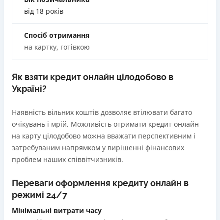
застави та поручителів;
від 18 років
Вся інформація про кредит
Процес повністю автоматизований і займає до 5
хвилин;
Спосіб отримання
Видача коштів відбувається цілодобово по всій
на картку, готівкою
Детальніше
ОТРИМАТИ ПОЗИКУ
території України;
Верифікація BankID.
Як взяти кредит онлайн цілодобово в
Недоліки
Україні?
Нема програми лояльності для постійних клієнтів
Нема кредиту для юросіб (ФОП)
Наявність вільних коштів дозволяє втілювати багато
Немає цілодобової підтримки
по телефону, в Viber,
очікувань і мрій. Можливість отримати кредит онлайн
Telegram, Facebook
на карту цілодобово можна вважати перспективним і
затребуваним напрямком у вирішенні фінансових
Погашення
проблем наших співвітчизників.
Оплата на розрахунковий рахунок
Онлайн (через сайт або інтернет-банкінг)
Переваги оформлення кредиту онлайн в
Через термінали Приватбанку
режимі 24/7
Через термінали самообслуговування
Ліцензія НБУ
Мінімальні витрати часу