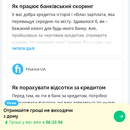
Як працює банківський скоринг
У вас добра кредитна історія і «біла» зарплата, яка
перевищує середню по місту. Здавалося б, ви –
бажаний клієнт для будь-якого банку. Але,
прийшовши за черговим кредитом, отримуєте
відмову. Чи можливо таке? Цілком. Річ у тому, що
благонадійність позичальника визначає так звана
ЧИТАТИ ДАЛІ
скорингова система, у якої може бути інша думка
щодо вас. Вона є в кожному банку, і в кожного вона
Finance UA
своя. Я розповім, як вона працює і чому іноді
відмови можуть спіткати клієнтів навіть з
найпозитивнішою біографією.
Як порахувати відсотки за кредитом
Перед тим, як іти в банк за кредитом, потрібно
розрахувати відсотки, які вам доведеться по ньому
Нове
виплатити. Інакше кажучи, зрозуміти, у скільки він
Отримайте гроші не виходячи
з дому
вам обійдеться. Знаючи реальний обсяг переплати,
Гроші у вас вже в
06:23:58
ви зможете правильно оцінити свої сили, а також
ЧИТАТИ ДАЛІ