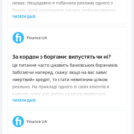
немає. Нещодавно я побачила рекламу одного з
банків, який пропонував послугу рефінансування
позик. Суть у тому, щоб видати новий кредит для
ЧИТАТИ ДАЛІ
погашення старих. Я вирішила з'ясувати, що для
цього потрібно і чи буде це для мене вигідно.
Finance UA
За кордон з боргами: випустять чи ні?
Це питання часто цікавить банківських боржників.
Забігаючи наперед, скажу: якщо на вас завис
«мертвий» кредит, то стати невиїзним цілком
реально. На прикладі одного зі своїх клієнтів я
поясню, чому для декого це може виявитися
«сюрпризом» і як прибрати себе зі стоп-аркуша
ЧИТАТИ ДАЛІ
прикордонників.
Finance UA