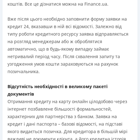
коштів. Все це дізнатися можна на Finance.ua.
Вже після цього необхідно заповнити форму заявки на
кредит 24, вказавши в ній всі відомості. Залежно від
типу роботи кредитного ресурсу заявка відправляється
на розгляд менеджерам або ж оброблятися
автоматично, що в будь-якому випадку займає
нетривалий період часу. Після схвалення запиту та
узгодження умов кошти зараховуються на рахунок
позичальника.
Відсутність необхідності в великому пакеті
документів
Отримання кредиту на карту онлайн цілодобово через
інтернет позбавлене більшості формальностей,
характерних для партнерства з банком. Заявка на
кредит і дані паспорта – базові відомості, на підставі
якого видається позичка. Для кредитора в більшій мірі
важливі не документи клієнта, а його кредитна історія,