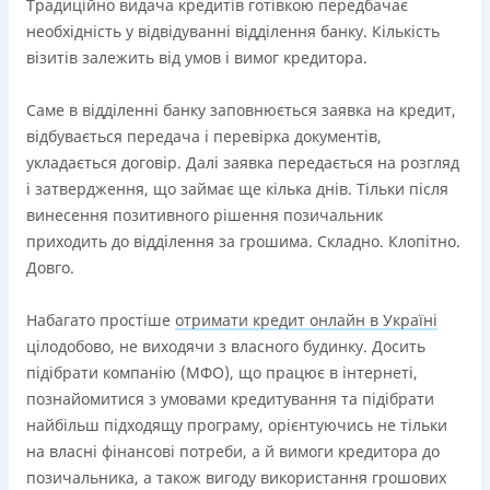
Ліцензія переоформлена 18.03.2024 р.
Традиційно видача кредитів готівкою передбачає
необхідність у відвідуванні відділення банку. Кількість
Вся інформація про кредит
візитів залежить від умов і вимог кредитора.
Саме в відділенні банку заповнюється заявка на кредит,
Детальніше
ОТРИМАТИ ПОЗИКУ
відбувається передача і перевірка документів,
укладається договір. Далі заявка передається на розгляд
і затвердження, що займає ще кілька днів. Тільки після
винесення позитивного рішення позичальник
приходить до відділення за грошима. Складно. Клопітно.
Довго.
Набагато простіше
отримати кредит онлайн в Україні
цілодобово, не виходячи з власного будинку. Досить
підібрати компанію (МФО), що працює в інтернеті,
познайомитися з умовами кредитування та підібрати
найбільш підходящу програму, орієнтуючись не тільки
на власні фінансові потреби, а й вимоги кредитора до
позичальника, а також вигоду використання грошових