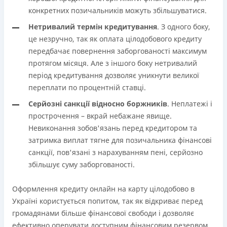
конкретних позичальників можуть збільшуватися.
Нетривалий термін кредитування
. З одного боку,
це незручно, так як оплата цілодобового кредиту
передбачає повернення заборгованості максимум
протягом місяця. Але з іншого боку нетривалий
період кредитування дозволяє уникнути великої
переплати по процентній ставці.
Серйозні санкції відносно боржників
. Неплатежі і
прострочення – вкрай небажане явище.
Невиконання зобов'язань перед кредитором та
затримка виплат тягне для позичальника фінансові
санкції, пов'язані з нарахуванням пені, серйозно
збільшує суму заборгованості.
Оформлення кредиту онлайн на карту цілодобово в
Україні користується попитом, так як відкриває перед
громадянами більше фінансової свободи і дозволяє
ефективно оперувати доступним фінансовим резервом.