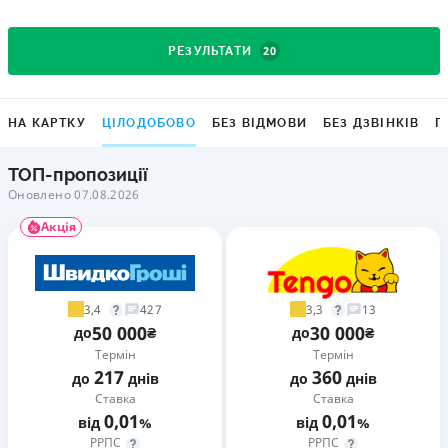
20
РЕЗУЛЬТАТИ
НА КАРТКУ
ЦІЛОДОБОВО
БЕЗ ВІДМОВИ
БЕЗ ДЗВІНКІВ
Г
ТОП-пропозиції
Оновлено 07.08.2026
Акція
3,4
3,3
427
13
50 000
30 000
до
₴
до
₴
Термін
Термін
217
360
до
днів
до
днів
Ставка
Ставка
0,01
0,01
від
%
від
%
РРПС
РРПС