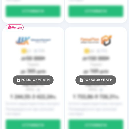
ОТРИМАТИ
ОТРИМАТИ
Акція
9
2
3,7
3,9
50 000
150 000
до
₴
до
₴
Термін
Термін
365
169
до
днів
до
днів
Ставка
Ставка
РОЗБЛОКУВАТИ
РОЗБЛОКУВАТИ
0,01
0,01
від
%
від
%
РРПС
РРПС
1 244,55
3 422,24
1 733,86
9 726,31
–
%
–
%
Істотні характеристики послуги
Істотні характеристики послуги
Попередження про можливі
Попередження про можливі
наслідки
наслідки
ОТРИМАТИ
ОТРИМАТИ