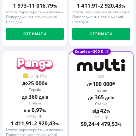
1 973
11 016,79
1 411,91
2 920,43
–
%
–
%
Істотні характеристики послуги
Істотні характеристики послуги
Попередження про можливі
Попередження про можливі
наслідки
наслідки
ОТРИМАТИ
ОТРИМАТИ
Кешбек +200 ₴
3,5
2
0
25 000
до
₴
100 000
до
₴
Термін
Термін
360
365
до
днів
до
днів
Ставка
Ставка
0,97
42
від
%
від
%
РРПС
РРПС
1 411,91
2 920,43
59,24
4 479,53
–
%
–
%
Істотні характеристики послуги
Попередження про можливі