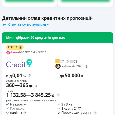
Детальний огляд кредитних пропозицій
Спочатку популярні
Ми підібрали 20 кредитів для вас
ТОП 2
Кредит від Credit7
Акція
4,7
73
FinAwards 2026
0,01
50 000
від
%
до
₴
ставка в день
360
—
365
днів
термін
1 132,58
—
3 845,25
%
реальна річна процентна ставка
На картку
За 3 хв
Готівкою
Видача 24/7
Перекредитування
Bank ID