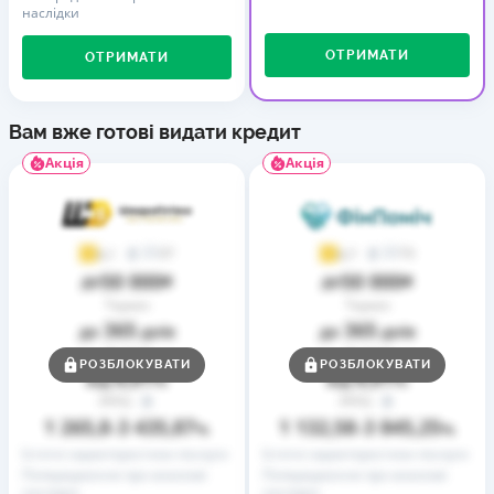
наслідки
ОТРИМАТИ
ОТРИМАТИ
Вам вже готові видати кредит
Акція
Акція
37
73
4,1
4,7
50 000
50 000
до
₴
до
₴
Термін
Термін
365
365
до
днів
до
днів
Ставка
Ставка
РОЗБЛОКУВАТИ
РОЗБЛОКУВАТИ
0,01
0,01
від
%
від
%
РРПС
РРПС
1 265,8
3 435,87
1 132,58
3 845,25
–
%
–
%
Істотні характеристики послуги
Істотні характеристики послуги
Попередження про можливі
Попередження про можливі
наслідки
наслідки