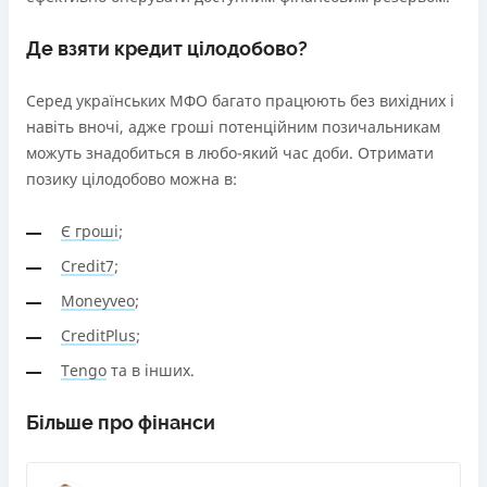
Де взяти кредит цілодобово?
Серед українських МФО багато працюють без вихідних і
навіть вночі, адже гроші потенційним позичальникам
можуть знадобиться в любо-який час доби. Отримати
позику цілодобово можна в:
Є гроші
;
Credit7
;
Moneyveo
;
CreditPlus
;
Tengo
та в інших.
Більше про фінанси