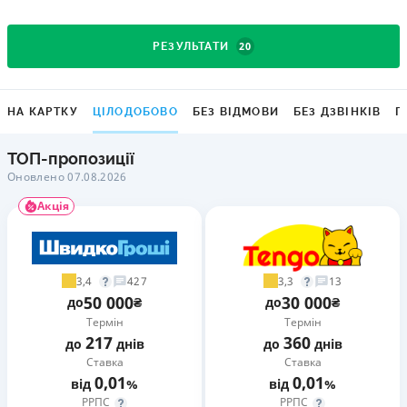
20
РЕЗУЛЬТАТИ
НА КАРТКУ
ЦІЛОДОБОВО
БЕЗ ВІДМОВИ
БЕЗ ДЗВІНКІВ
Г
ТОП-пропозиції
Оновлено 07.08.2026
Акція
3,4
3,3
427
13
50 000
30 000
до
₴
до
₴
Термін
Термін
217
360
до
днів
до
днів
Ставка
Ставка
0,01
0,01
від
%
від
%
РРПС
РРПС