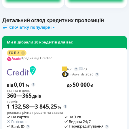
Детальний огляд кредитних пропозицій
Спочатку популярні
Ми підібрали 20 кредитів для вас
ТОП 2
Кредит від Credit7
Акція
4,7
73
FinAwards 2026
0,01
50 000
від
%
до
₴
ставка в день
360
—
365
днів
термін
1 132,58
—
3 845,25
%
реальна річна процентна ставка
На картку
За 3 хв
Готівкою
Видача 24/7
Перекредитування
Bank ID