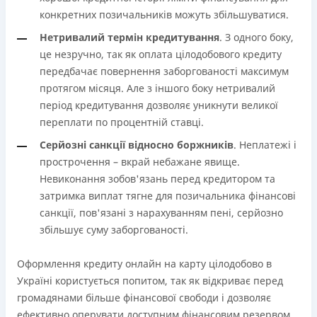
конкретних позичальників можуть збільшуватися.
Нетривалий термін кредитування
. З одного боку,
це незручно, так як оплата цілодобового кредиту
передбачає повернення заборгованості максимум
протягом місяця. Але з іншого боку нетривалий
період кредитування дозволяє уникнути великої
переплати по процентній ставці.
Серйозні санкції відносно боржників
. Неплатежі і
прострочення – вкрай небажане явище.
Невиконання зобов'язань перед кредитором та
затримка виплат тягне для позичальника фінансові
санкції, пов'язані з нарахуванням пені, серйозно
збільшує суму заборгованості.
Оформлення кредиту онлайн на карту цілодобово в
Україні користується попитом, так як відкриває перед
громадянами більше фінансової свободи і дозволяє
ефективно оперувати доступним фінансовим резервом.