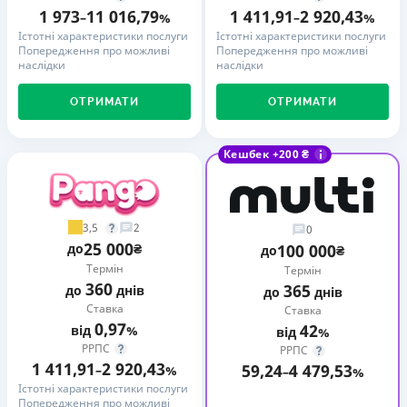
1 973
11 016,79
1 411,91
2 920,43
–
%
–
%
Істотні характеристики послуги
Істотні характеристики послуги
Попередження про можливі
Попередження про можливі
наслідки
наслідки
ОТРИМАТИ
ОТРИМАТИ
Кешбек +200 ₴
3,5
2
0
25 000
до
₴
100 000
до
₴
Термін
Термін
360
365
до
днів
до
днів
Ставка
Ставка
0,97
42
від
%
від
%
РРПС
РРПС
1 411,91
2 920,43
59,24
4 479,53
–
%
–
%
Істотні характеристики послуги
Попередження про можливі