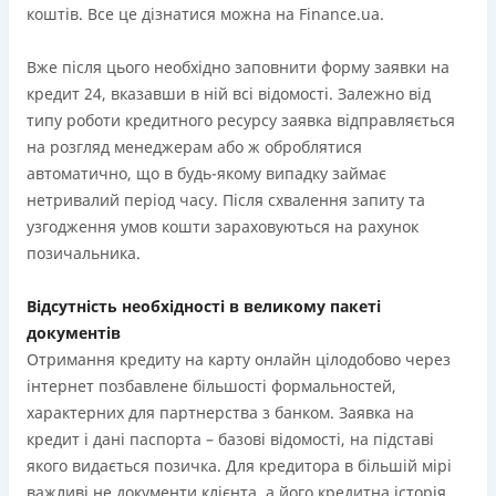
коштів. Все це дізнатися можна на Finance.ua.
Вже після цього необхідно заповнити форму заявки на
кредит 24, вказавши в ній всі відомості. Залежно від
типу роботи кредитного ресурсу заявка відправляється
на розгляд менеджерам або ж оброблятися
автоматично, що в будь-якому випадку займає
нетривалий період часу. Після схвалення запиту та
узгодження умов кошти зараховуються на рахунок
позичальника.
Відсутність необхідності в великому пакеті
документів
Отримання кредиту на карту онлайн цілодобово через
інтернет позбавлене більшості формальностей,
характерних для партнерства з банком. Заявка на
кредит і дані паспорта – базові відомості, на підставі
якого видається позичка. Для кредитора в більшій мірі
важливі не документи клієнта, а його кредитна історія,