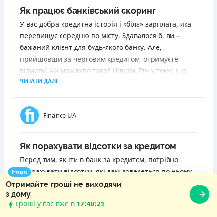
Як працює банківський скоринг
У вас добра кредитна історія і «біла» зарплата, яка
перевищує середню по місту. Здавалося б, ви –
бажаний клієнт для будь-якого банку. Але,
прийшовши за черговим кредитом, отримуєте
відмову. Чи можливо таке? Цілком. Річ у тому, що
благонадійність позичальника визначає так звана
ЧИТАТИ ДАЛІ
скорингова система, у якої може бути інша думка
щодо вас. Вона є в кожному банку, і в кожного вона
Finance UA
своя. Я розповім, як вона працює і чому іноді
відмови можуть спіткати клієнтів навіть з
найпозитивнішою біографією.
Як порахувати відсотки за кредитом
Перед тим, як іти в банк за кредитом, потрібно
розрахувати відсотки, які вам доведеться по ньому
Нове
виплатити. Інакше кажучи, зрозуміти, у скільки він
Отримайте гроші не виходячи
з дому
вам обійдеться. Знаючи реальний обсяг переплати,
Гроші у вас вже в
17:40:23
ви зможете правильно оцінити свої сили, а також
ЧИТАТИ ДАЛІ