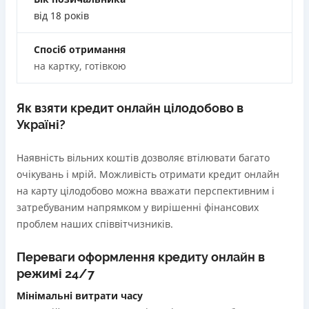
застави та поручителів;
від 18 років
Вся інформація про кредит
Процес повністю автоматизований і займає до 5
хвилин;
Спосіб отримання
Видача коштів відбувається цілодобово по всій
на картку, готівкою
Детальніше
ОТРИМАТИ ПОЗИКУ
території України;
Верифікація BankID.
Як взяти кредит онлайн цілодобово в
Недоліки
Україні?
Нема програми лояльності для постійних клієнтів
Нема кредиту для юросіб (ФОП)
Наявність вільних коштів дозволяє втілювати багато
Немає цілодобової підтримки
по телефону, в Viber,
очікувань і мрій. Можливість отримати кредит онлайн
Telegram, Facebook
на карту цілодобово можна вважати перспективним і
затребуваним напрямком у вирішенні фінансових
Погашення
проблем наших співвітчизників.
Оплата на розрахунковий рахунок
Онлайн (через сайт або інтернет-банкінг)
Переваги оформлення кредиту онлайн в
Через термінали Приватбанку
режимі 24/7
Через термінали самообслуговування
Ліцензія НБУ
Мінімальні витрати часу