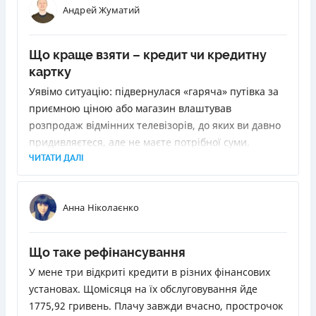
Андрей Жуматий
Що краще взяти – кредит чи кредитну
картку
Уявімо ситуацію: підвернулася «гаряча» путівка за
приємною ціною або магазин влаштував
розпродаж відмінних телевізорів, до яких ви давно
придивляєтеся, але не маєте потрібної суми.
Позичити у друзів або родичів не вдається. Як бути?
ЧИТАТИ ДАЛІ
Звернутися до банку з проханням про кредит. Але
вони бувають різні. Ми розповімо, як вибрати
Анна Ніколаєнко
найліпший.
Що таке рефінансування
У мене три відкриті кредити в різних фінансових
установах. Щомісяця на їх обслуговування йде
1775,92 гривень. Плачу завжди вчасно, прострочок