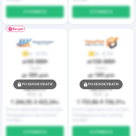
ОТРИМАТИ
ОТРИМАТИ
Акція
9
2
3,7
3,9
50 000
150 000
до
₴
до
₴
Термін
Термін
365
169
до
днів
до
днів
Ставка
Ставка
РОЗБЛОКУВАТИ
РОЗБЛОКУВАТИ
0,01
0,01
від
%
від
%
РРПС
РРПС
1 244,55
3 422,24
1 733,86
9 726,31
–
%
–
%
Істотні характеристики послуги
Істотні характеристики послуги
Попередження про можливі
Попередження про можливі
наслідки
наслідки
ОТРИМАТИ
ОТРИМАТИ