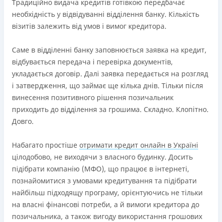
Ліцензія переоформлена 18.03.2024 р.
Традиційно видача кредитів готівкою передбачає
необхідність у відвідуванні відділення банку. Кількість
Вся інформація про кредит
візитів залежить від умов і вимог кредитора.
Саме в відділенні банку заповнюється заявка на кредит,
Детальніше
ОТРИМАТИ ПОЗИКУ
відбувається передача і перевірка документів,
укладається договір. Далі заявка передається на розгляд
і затвердження, що займає ще кілька днів. Тільки після
винесення позитивного рішення позичальник
приходить до відділення за грошима. Складно. Клопітно.
Довго.
Набагато простіше
отримати кредит онлайн в Україні
цілодобово, не виходячи з власного будинку. Досить
підібрати компанію (МФО), що працює в інтернеті,
познайомитися з умовами кредитування та підібрати
найбільш підходящу програму, орієнтуючись не тільки
на власні фінансові потреби, а й вимоги кредитора до
позичальника, а також вигоду використання грошових