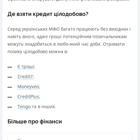
Де взяти кредит цілодобово?
Серед українських МФО багато працюють без вихідних і
навіть вночі, адже гроші потенційним позичальникам
можуть знадобиться в любо-який час доби. Отримати
позику цілодобово можна в:
Є гроші
;
Credit7
;
Moneyveo
;
CreditPlus
;
Tengo
та в інших.
Більше про фінанси