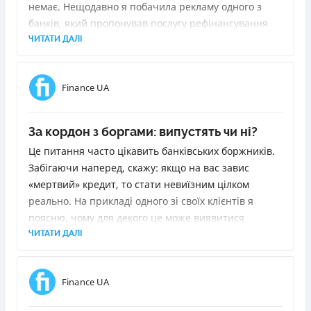
немає. Нещодавно я побачила рекламу одного з
банків, який пропонував послугу рефінансування
позик. Суть у тому, щоб видати новий кредит для
ЧИТАТИ ДАЛІ
погашення старих. Я вирішила з'ясувати, що для
цього потрібно і чи буде це для мене вигідно.
Finance UA
За кордон з боргами: випустять чи ні?
Це питання часто цікавить банківських боржників.
Забігаючи наперед, скажу: якщо на вас завис
«мертвий» кредит, то стати невиїзним цілком
реально. На прикладі одного зі своїх клієнтів я
поясню, чому для декого це може виявитися
«сюрпризом» і як прибрати себе зі стоп-аркуша
ЧИТАТИ ДАЛІ
прикордонників.
Finance UA