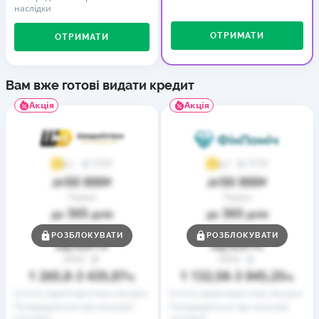
наслідки
ОТРИМАТИ
ОТРИМАТИ
Вам вже готові видати кредит
Акція
Акція
37
73
4,1
4,7
50 000
50 000
до
₴
до
₴
Термін
Термін
365
365
до
днів
до
днів
Ставка
Ставка
РОЗБЛОКУВАТИ
РОЗБЛОКУВАТИ
0,01
0,01
від
%
від
%
РРПС
РРПС
1 265,8
3 435,87
1 132,58
3 845,25
–
%
–
%
Істотні характеристики послуги
Істотні характеристики послуги
Попередження про можливі
Попередження про можливі
наслідки
наслідки