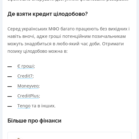
Де взяти кредит цілодобово?
Серед українських МФО багато працюють без вихідних і
навіть вночі, адже гроші потенційним позичальникам
можуть знадобиться в любо-який час доби. Отримати
позику цілодобово можна в:
Є гроші
;
Credit7
;
Moneyveo
;
CreditPlus
;
Tengo
та в інших.
Більше про фінанси