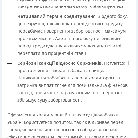
конкретних позичальників можуть збільшуватися.
Нетривалий термін кредитування
. З одного боку,
це незручно, так як оплата цілодобового кредиту
передбачає повернення заборгованості максимум
протягом місяця. Але з іншого боку нетривалий
період кредитування дозволяє уникнути великої
переплати по процентній ставці.
Серйозні санкції відносно боржників
. Неплатежі і
прострочення – вкрай небажане явище.
Невиконання зобов'язань перед кредитором та
затримка виплат тягне для позичальника фінансові
санкції, пов'язані з нарахуванням пені, серйозно
збільшує суму заборгованості.
Оформлення кредиту онлайн на карту цілодобово в
Україні користується попитом, так як відкриває перед
громадянами більше фінансової свободи і дозволяє
ефективно оперувати доступним фінансовим резервом.