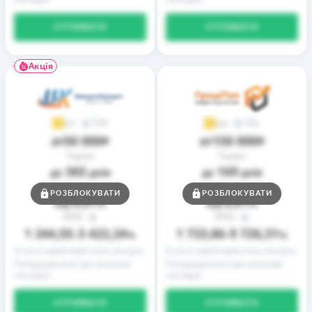
ОТРИМАТИ
ОТРИМАТИ
Акція
9
2
3,7
3,9
50 000
150 000
до
₴
до
₴
Термін
Термін
365
169
до
днів
до
днів
Ставка
Ставка
РОЗБЛОКУВАТИ
РОЗБЛОКУВАТИ
0,01
0,01
від
%
від
%
РРПС
РРПС
1 244,55
3 422,24
1 733,86
9 726,31
–
%
–
%
Істотні характеристики послуги
Істотні характеристики послуги
Попередження про можливі
Попередження про можливі
наслідки
наслідки
ОТРИМАТИ
ОТРИМАТИ