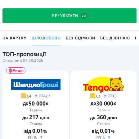
20
РЕЗУЛЬТАТИ
НА КАРТКУ
ЦІЛОДОБОВО
БЕЗ ВІДМОВИ
БЕЗ ДЗВІНКІВ
Г
ТОП-пропозиції
Оновлено 07.08.2026
Акція
3,4
3,3
427
13
50 000
30 000
до
₴
до
₴
Термін
Термін
217
360
до
днів
до
днів
Ставка
Ставка
0,01
0,01
від
%
від
%
РРПС
РРПС