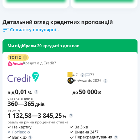
Детальний огляд кредитних пропозицій
Спочатку популярні
Ми підібрали 20 кредитів для вас
ТОП 2
Кредит від Credit7
Акція
4,7
73
FinAwards 2026
0,01
50 000
від
%
до
₴
ставка в день
360
—
365
днів
термін
1 132,58
—
3 845,25
%
реальна річна процентна ставка
На картку
За 3 хв
Готівкою
Видача 24/7
Перекредитування
Bank ID