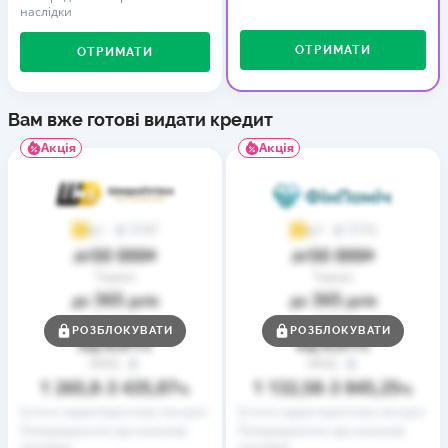
наслідки
ОТРИМАТИ
ОТРИМАТИ
Вам вже готові видати кредит
Акція
Акція
37
73
4,1
4,7
50 000
50 000
до
₴
до
₴
Термін
Термін
365
365
до
днів
до
днів
Ставка
Ставка
РОЗБЛОКУВАТИ
РОЗБЛОКУВАТИ
0,01
0,01
від
%
від
%
РРПС
РРПС
1 265,8
3 435,87
1 132,58
3 845,25
–
%
–
%
Істотні характеристики послуги
Істотні характеристики послуги
Попередження про можливі
Попередження про можливі
наслідки
наслідки