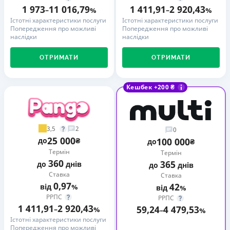
1 973
11 016,79
1 411,91
2 920,43
–
%
–
%
Істотні характеристики послуги
Істотні характеристики послуги
Попередження про можливі
Попередження про можливі
наслідки
наслідки
ОТРИМАТИ
ОТРИМАТИ
Кешбек +200 ₴
3,5
2
0
25 000
до
₴
100 000
до
₴
Термін
Термін
360
365
до
днів
до
днів
Ставка
Ставка
0,97
42
від
%
від
%
РРПС
РРПС
1 411,91
2 920,43
59,24
4 479,53
–
%
–
%
Істотні характеристики послуги
Попередження про можливі