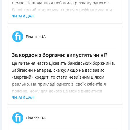
немає. Нещодавно я побачила рекламу одного з
банків, який пропонував послугу рефінансування
позик. Суть у тому, щоб видати новий кредит для
ЧИТАТИ ДАЛІ
погашення старих. Я вирішила з'ясувати, що для
цього потрібно і чи буде це для мене вигідно.
Finance UA
За кордон з боргами: випустять чи ні?
Це питання часто цікавить банківських боржників.
Забігаючи наперед, скажу: якщо на вас завис
«мертвий» кредит, то стати невиїзним цілком
реально. На прикладі одного зі своїх клієнтів я
поясню, чому для декого це може виявитися
«сюрпризом» і як прибрати себе зі стоп-аркуша
ЧИТАТИ ДАЛІ
прикордонників.
Finance UA