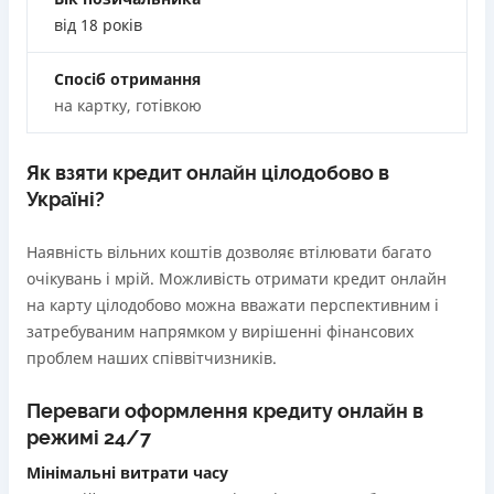
застави та поручителів;
від 18 років
Вся інформація про кредит
Процес повністю автоматизований і займає до 5
хвилин;
Спосіб отримання
Видача коштів відбувається цілодобово по всій
на картку, готівкою
Детальніше
ОТРИМАТИ ПОЗИКУ
території України;
Верифікація BankID.
Як взяти кредит онлайн цілодобово в
Недоліки
Україні?
Нема програми лояльності для постійних клієнтів
Нема кредиту для юросіб (ФОП)
Наявність вільних коштів дозволяє втілювати багато
Немає цілодобової підтримки
по телефону, в Viber,
очікувань і мрій. Можливість отримати кредит онлайн
Telegram, Facebook
на карту цілодобово можна вважати перспективним і
затребуваним напрямком у вирішенні фінансових
Погашення
проблем наших співвітчизників.
Оплата на розрахунковий рахунок
Онлайн (через сайт або інтернет-банкінг)
Переваги оформлення кредиту онлайн в
Через термінали Приватбанку
режимі 24/7
Через термінали самообслуговування
Ліцензія НБУ
Мінімальні витрати часу