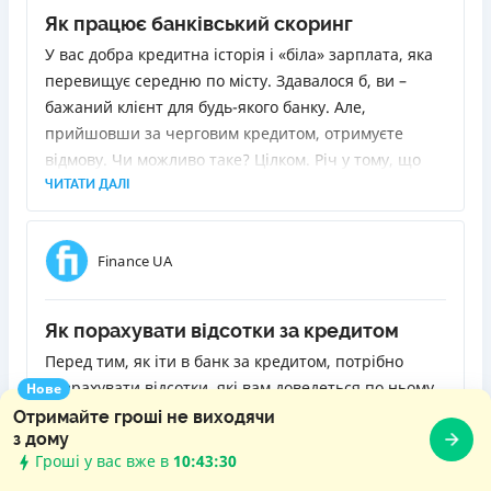
Як працює банківський скоринг
У вас добра кредитна історія і «біла» зарплата, яка
перевищує середню по місту. Здавалося б, ви –
бажаний клієнт для будь-якого банку. Але,
прийшовши за черговим кредитом, отримуєте
відмову. Чи можливо таке? Цілком. Річ у тому, що
благонадійність позичальника визначає так звана
ЧИТАТИ ДАЛІ
скорингова система, у якої може бути інша думка
щодо вас. Вона є в кожному банку, і в кожного вона
Finance UA
своя. Я розповім, як вона працює і чому іноді
відмови можуть спіткати клієнтів навіть з
найпозитивнішою біографією.
Як порахувати відсотки за кредитом
Перед тим, як іти в банк за кредитом, потрібно
розрахувати відсотки, які вам доведеться по ньому
Нове
виплатити. Інакше кажучи, зрозуміти, у скільки він
Отримайте гроші не виходячи
з дому
вам обійдеться. Знаючи реальний обсяг переплати,
Гроші у вас вже в
10:43:31
ви зможете правильно оцінити свої сили, а також
ЧИТАТИ ДАЛІ