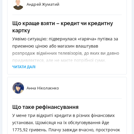
Андрей Жуматий
Що краще взяти – кредит чи кредитну
картку
Уявімо ситуацію: підвернулася «гаряча» путівка за
приємною ціною або магазин влаштував
розпродаж відмінних телевізорів, до яких ви давно
придивляєтеся, але не маєте потрібної суми.
Позичити у друзів або родичів не вдається. Як бути?
ЧИТАТИ ДАЛІ
Звернутися до банку з проханням про кредит. Але
вони бувають різні. Ми розповімо, як вибрати
Анна Ніколаєнко
найліпший.
Що таке рефінансування
У мене три відкриті кредити в різних фінансових
установах. Щомісяця на їх обслуговування йде
1775,92 гривень. Плачу завжди вчасно, прострочок