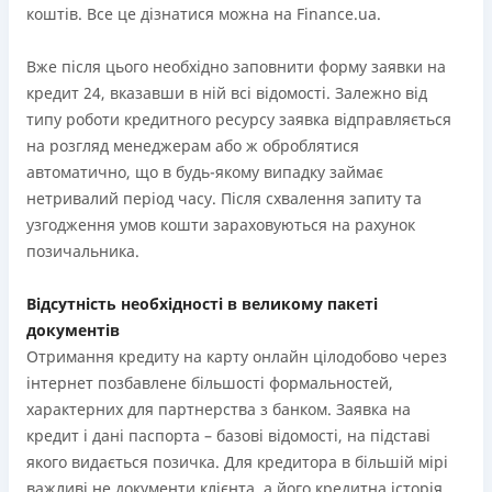
коштів. Все це дізнатися можна на Finance.ua.
Вже після цього необхідно заповнити форму заявки на
кредит 24, вказавши в ній всі відомості. Залежно від
типу роботи кредитного ресурсу заявка відправляється
на розгляд менеджерам або ж оброблятися
автоматично, що в будь-якому випадку займає
нетривалий період часу. Після схвалення запиту та
узгодження умов кошти зараховуються на рахунок
позичальника.
Відсутність необхідності в великому пакеті
документів
Отримання кредиту на карту онлайн цілодобово через
інтернет позбавлене більшості формальностей,
характерних для партнерства з банком. Заявка на
кредит і дані паспорта – базові відомості, на підставі
якого видається позичка. Для кредитора в більшій мірі
важливі не документи клієнта, а його кредитна історія,