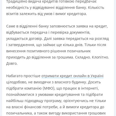
Ліцензія переоформлена 18.03.2024 р.
Традиційно видача кредитів готівкою передбачає
необхідність у відвідуванні відділення банку. Кількість
Вся інформація про кредит
візитів залежить від умов і вимог кредитора.
Саме в відділенні банку заповнюється заявка на кредит,
Детальніше
ОТРИМАТИ ПОЗИКУ
відбувається передача і перевірка документів,
укладається договір. Далі заявка передається на розгляд
і затвердження, що займає ще кілька днів. Тільки після
винесення позитивного рішення позичальник
приходить до відділення за грошима. Складно. Клопітно.
Довго.
Набагато простіше
отримати кредит онлайн в Україні
цілодобово, не виходячи з власного будинку. Досить
підібрати компанію (МФО), що працює в інтернеті,
познайомитися з умовами кредитування та підібрати
найбільш підходящу програму, орієнтуючись не тільки
на власні фінансові потреби, а й вимоги кредитора до
позичальника, а також вигоду використання грошових