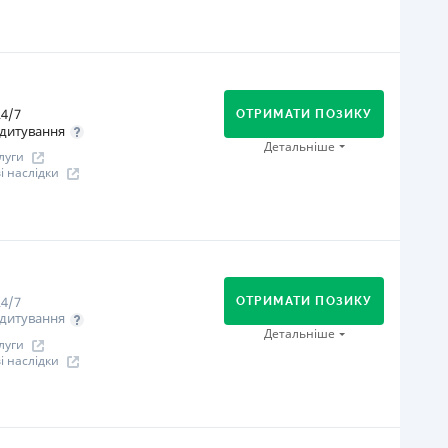
іцензія НБУ
іцензія переоформлена 08.03.2024 р.
огашення
ся інформація про кредит
В касах і терміналах відділень
Онлайн (через сайт або інтернет-банкінг)
4/7
Оплата на розрахунковий рахунок
ОТРИМАТИ ПОЗИКУ
дитування
Через термінали самообслуговування
Детальніше
луги
іцензія НБУ
 наслідки
іцензія переоформлена 27.03.2024 р.
ся інформація про кредит
огашення
В касах і терміналах відділень
Оплата на розрахунковий рахунок
4/7
Онлайн (через сайт або інтернет-банкінг)
ОТРИМАТИ ПОЗИКУ
дитування
іцензія НБУ
Детальніше
луги
іцензія переоформлена 07.03.2024 р.
 наслідки
ся інформація про кредит
огашення
Онлайн (через сайт або інтернет-банкінг)