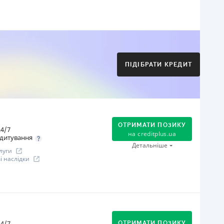
огашення
Оплата на розрахунковий рахунок
Онлайн (через сайт або інтернет-банкінг)
Через термінали Приватбанку
ПІДІБРАТИ КРЕДИТ
Через термінали самообслуговування
іцензія НБУ
іцензія переоформлена 21.03.2024 р.
ся інформація про кредит
ОТРИМАТИ ПОЗИКУ
4/7
на
creditplus.ua
дитування
Детальніше
луги
 наслідки
огашення
Оплата на розрахунковий рахунок
Онлайн (через сайт або інтернет-банкінг)
4/7
ОТРИМАТИ ПОЗИКУ