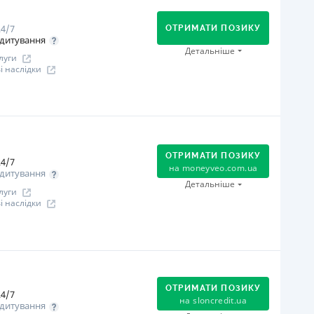
іцензія НБУ
4/7
ОТРИМАТИ ПОЗИКУ
іцензія переоформлена 07.03.2024р.
дитування
Детальніше
ся інформація про кредит
луги
 наслідки
огашення
Оплата на розрахунковий рахунок
Онлайн (через сайт або інтернет-банкінг)
ОТРИМАТИ ПОЗИКУ
Через термінали Приватбанку
4/7
на
moneyveo.com.ua
дитування
Через термінали самообслуговування
Детальніше
луги
іцензія НБУ
 наслідки
іцензія переоформлена 21.03.2024 р.
ся інформація про кредит
огашення
Оплата на розрахунковий рахунок
Онлайн (через сайт або інтернет-банкінг)
ОТРИМАТИ ПОЗИКУ
4/7
Через термінали Приватбанку
на
sloncredit.ua
дитування
Через відділення банків-партнерів