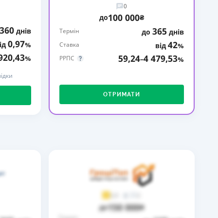
0
КИ ПО
100 000
до
₴
ВАННЮ
360
365
днів
Термін
до
днів
0,97
42
ід
%
ХОВІ ПОЛІСИ
Ставка
від
%
920,43
59,24
4 479,53
%
РРПС
–
%
І КОМПАНІЇ
ідки
 ПРО СТРАХОВІ
Ї
ОТРИМАТИ
А І ОПЛАТА
И
2
3,9
150 000
до
₴
Термін