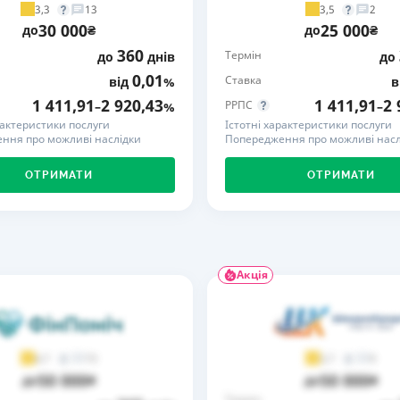
3,3
3,5
13
2
30 000
25 000
РЕЙТИНГ ДЕБЕТОВИХ
ПУТІВНИ
до
₴
до
₴
КАРТОК
СТРАХУ
360
Термін
до
днів
до
0,01
Ставка
від
%
в
ЩОМІСЯЧНИЙ ОГЛЯД
ВСІ СТРА
КЕШБЕКУ
1 411,91
2 920,43
1 411,91
2 
РРПС
–
%
–
СТРАХОВ
рактеристики послуги
Істотні характеристики послуги
ПУТІВНИКИ ПО
ння про можливі наслідки
Попередження про можливі насл
БАНКІВСЬКИХ КАРТКАХ
ВІДГУКИ
КОМПАНІ
ОТРИМАТИ
ОТРИМАТИ
ДОСТАВК
КОНТАКТ
Акція
73
9
4,7
3,7
50 000
50 000
до
₴
до
₴
Термін