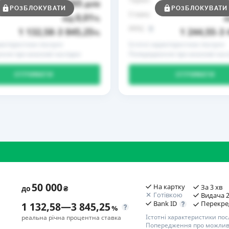
365
до
днів
до
РОЗБЛОКУВАТИ
РОЗБЛОКУВАТИ
Ставка
0,01
від
%
в
РРПС
1 132,58
3 845,25
1 244,55
3 
–
%
–
рактеристики послуги
Істотні характеристики послуги
ння про можливі наслідки
Попередження про можливі насл
ОТРИМАТИ
ОТРИМАТИ
50 000
На картку
За 3 хв
до
₴
Готівкою
Видача 2
Bank ID
Перекре
1 132,58
—
3 845,25
%
Істотні характеристики пос
реальна річна процентна ставка
Попередження про можливі