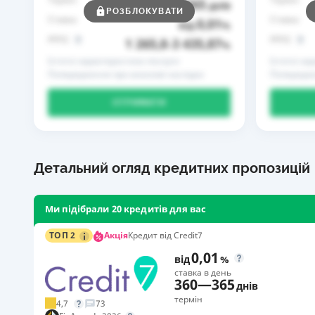
365
до
днів
РОЗБЛОКУВАТИ
Ставка
Ставка
0,01
від
%
РРПС
РРПС
1 265,8
3 435,87
–
%
Істотні характеристики послуги
Істотні ха
Попередження про можливі наслідки
Попередже
ОТРИМАТИ
Детальний огляд кредитних пропозицій
Ми підібрали 20 кредитів для вас
Акція
ТОП 2
Кредит від Credit7
0,01
від
%
ставка в день
360
—
365
днів
термін
4,7
73