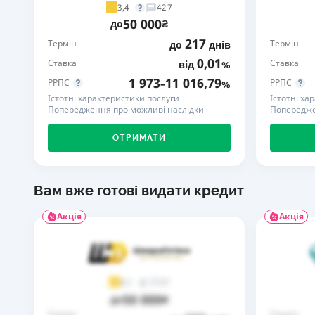
3,4
427
50 000
до
₴
217
Термін
Термін
до
днів
0,01
Ставка
Ставка
від
%
1 973
11 016,79
РРПС
РРПС
–
%
Істотні характеристики послуги
Істотні ха
Попередження про можливі наслідки
Попередже
ОТРИМАТИ
Вам вже готові видати кредит
Акція
Акція
37
4,1
50 000
до
₴
Термін
Термін