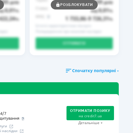
365
169
днів
до
днів
РОЗБЛОКУВАТИ
Ставка
0,01
0,01
ід
%
від
%
РРПС
422,24
1 733,86
9 726,31
%
–
%
Істотні характеристики послуги
ідки
Попередження про можливі наслідки
ОТРИМАТИ
Спочатку популярні
ОТРИМАТИ ПОЗИКУ
4/7
на
credit7.ua
дитування
Детальніше
луги
 наслідки