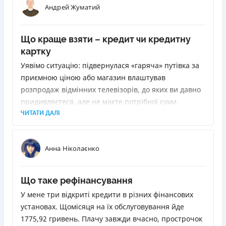
Андрей Жуматий
Що краще взяти – кредит чи кредитну
картку
Уявімо ситуацію: підвернулася «гаряча» путівка за
приємною ціною або магазин влаштував
розпродаж відмінних телевізорів, до яких ви давно
придивляєтеся, але не маєте потрібної суми.
Позичити у друзів або родичів не вдається. Як бути?
ЧИТАТИ ДАЛІ
Звернутися до банку з проханням про кредит. Але
вони бувають різні. Ми розповімо, як вибрати
Анна Ніколаєнко
найліпший.
Що таке рефінансування
У мене три відкриті кредити в різних фінансових
установах. Щомісяця на їх обслуговування йде
1775,92 гривень. Плачу завжди вчасно, прострочок