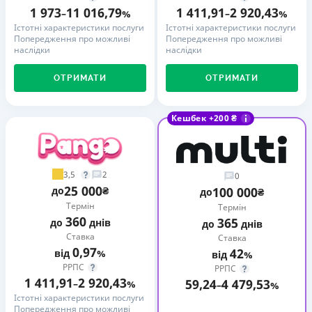
1 973
11 016,79
1 411,91
2 920,43
–
%
–
%
Істотні характеристики послуги
Істотні характеристики послуги
Попередження про можливі
Попередження про можливі
наслідки
наслідки
ОТРИМАТИ
ОТРИМАТИ
Кешбек +200 ₴
3,5
2
0
25 000
до
₴
100 000
до
₴
Термін
Термін
360
365
до
днів
до
днів
Ставка
Ставка
0,97
42
від
%
від
%
РРПС
РРПС
1 411,91
2 920,43
59,24
4 479,53
–
%
–
%
Істотні характеристики послуги
Попередження про можливі