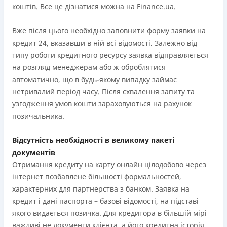
коштів. Все це дізнатися можна на Finance.ua.
Вже після цього необхідно заповнити форму заявки на
кредит 24, вказавши в ній всі відомості. Залежно від
типу роботи кредитного ресурсу заявка відправляється
на розгляд менеджерам або ж оброблятися
автоматично, що в будь-якому випадку займає
нетривалий період часу. Після схвалення запиту та
узгодження умов кошти зараховуються на рахунок
позичальника.
Відсутність необхідності в великому пакеті
документів
Отримання кредиту на карту онлайн цілодобово через
інтернет позбавлене більшості формальностей,
характерних для партнерства з банком. Заявка на
кредит і дані паспорта – базові відомості, на підставі
якого видається позичка. Для кредитора в більшій мірі
важливі не документи клієнта, а його кредитна історія,