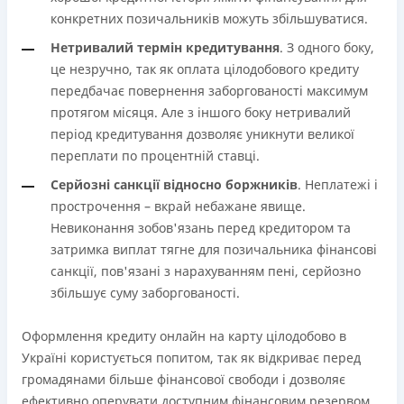
конкретних позичальників можуть збільшуватися.
Нетривалий термін кредитування
. З одного боку,
це незручно, так як оплата цілодобового кредиту
передбачає повернення заборгованості максимум
протягом місяця. Але з іншого боку нетривалий
період кредитування дозволяє уникнути великої
переплати по процентній ставці.
Серйозні санкції відносно боржників
. Неплатежі і
прострочення – вкрай небажане явище.
Невиконання зобов'язань перед кредитором та
затримка виплат тягне для позичальника фінансові
санкції, пов'язані з нарахуванням пені, серйозно
збільшує суму заборгованості.
Оформлення кредиту онлайн на карту цілодобово в
Україні користується попитом, так як відкриває перед
громадянами більше фінансової свободи і дозволяє
ефективно оперувати доступним фінансовим резервом.