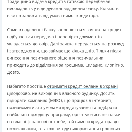
Ліцензія переоформлена 18.03.2024 р.
Традиційно видача кредитів готівкою передбачає
необхідність у відвідуванні відділення банку. Кількість
Вся інформація про кредит
візитів залежить від умов і вимог кредитора.
Саме в відділенні банку заповнюється заявка на кредит,
Детальніше
ОТРИМАТИ ПОЗИКУ
відбувається передача і перевірка документів,
укладається договір. Далі заявка передається на розгляд
і затвердження, що займає ще кілька днів. Тільки після
винесення позитивного рішення позичальник
приходить до відділення за грошима. Складно. Клопітно.
Довго.
Набагато простіше
отримати кредит онлайн в Україні
цілодобово, не виходячи з власного будинку. Досить
підібрати компанію (МФО), що працює в інтернеті,
познайомитися з умовами кредитування та підібрати
найбільш підходящу програму, орієнтуючись не тільки
на власні фінансові потреби, а й вимоги кредитора до
позичальника, а також вигоду використання грошових