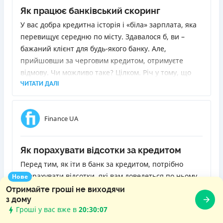
Як працює банківський скоринг
У вас добра кредитна історія і «біла» зарплата, яка
перевищує середню по місту. Здавалося б, ви –
бажаний клієнт для будь-якого банку. Але,
прийшовши за черговим кредитом, отримуєте
відмову. Чи можливо таке? Цілком. Річ у тому, що
благонадійність позичальника визначає так звана
ЧИТАТИ ДАЛІ
скорингова система, у якої може бути інша думка
щодо вас. Вона є в кожному банку, і в кожного вона
Finance UA
своя. Я розповім, як вона працює і чому іноді
відмови можуть спіткати клієнтів навіть з
найпозитивнішою біографією.
Як порахувати відсотки за кредитом
Перед тим, як іти в банк за кредитом, потрібно
розрахувати відсотки, які вам доведеться по ньому
Нове
виплатити. Інакше кажучи, зрозуміти, у скільки він
Отримайте гроші не виходячи
з дому
вам обійдеться. Знаючи реальний обсяг переплати,
Гроші у вас вже в
20:30:09
ви зможете правильно оцінити свої сили, а також
ЧИТАТИ ДАЛІ