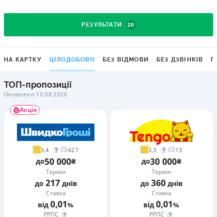
20
РЕЗУЛЬТАТИ
НА КАРТКУ
ЦІЛОДОБОВО
БЕЗ ВІДМОВИ
БЕЗ ДЗВІНКІВ
Г
ТОП-пропозиції
Оновлено 10.08.2026
Акція
3,4
3,3
427
13
50 000
30 000
до
₴
до
₴
Термін
Термін
217
360
до
днів
до
днів
Ставка
Ставка
0,01
0,01
від
%
від
%
РРПС
РРПС