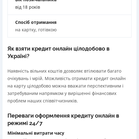
застави та поручителів;
від 18 років
Вся інформація про кредит
Процес повністю автоматизований і займає до 5
хвилин;
Спосіб отримання
Видача коштів відбувається цілодобово по всій
на картку, готівкою
Детальніше
ОТРИМАТИ ПОЗИКУ
території України;
Верифікація BankID.
Як взяти кредит онлайн цілодобово в
Недоліки
Україні?
Нема програми лояльності для постійних клієнтів
Нема кредиту для юросіб (ФОП)
Наявність вільних коштів дозволяє втілювати багато
Немає цілодобової підтримки
по телефону, в Viber,
очікувань і мрій. Можливість отримати кредит онлайн
Telegram, Facebook
на карту цілодобово можна вважати перспективним і
затребуваним напрямком у вирішенні фінансових
Погашення
проблем наших співвітчизників.
Оплата на розрахунковий рахунок
Онлайн (через сайт або інтернет-банкінг)
Переваги оформлення кредиту онлайн в
Через термінали Приватбанку
режимі 24/7
Через термінали самообслуговування
Ліцензія НБУ
Мінімальні витрати часу