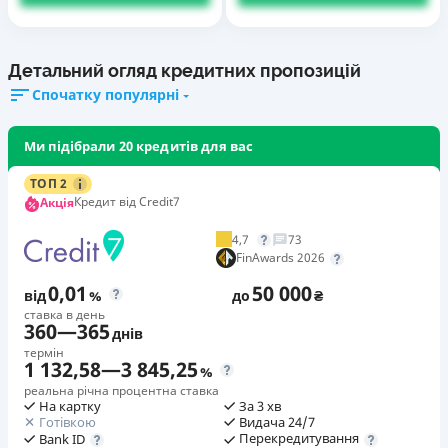
Детальний огляд кредитних пропозицій
Спочатку популярні
Ми підібрали 20 кредитів для вас
ТОП 2
Кредит від Credit7
Акція
4,7
73
FinAwards 2026
0,01
50 000
від
%
до
₴
ставка в день
360
—
365
днів
термін
1 132,58
—
3 845,25
%
реальна річна процентна ставка
На картку
За 3 хв
Готівкою
Видача 24/7
Перекредитування
Bank ID