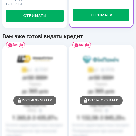
наслідки
ОТРИМАТИ
ОТРИМАТИ
Вам вже готові видати кредит
Акція
Акція
37
73
4,1
4,7
50 000
50 000
до
₴
до
₴
Термін
Термін
365
365
до
днів
до
днів
Ставка
Ставка
РОЗБЛОКУВАТИ
РОЗБЛОКУВАТИ
0,01
0,01
від
%
від
%
РРПС
РРПС
1 265,8
3 435,87
1 132,58
3 845,25
–
%
–
%
Істотні характеристики послуги
Істотні характеристики послуги
Попередження про можливі
Попередження про можливі
наслідки
наслідки