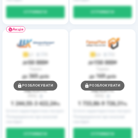
ОТРИМАТИ
ОТРИМАТИ
Акція
9
2
3,7
3,9
50 000
150 000
до
₴
до
₴
Термін
Термін
365
169
до
днів
до
днів
Ставка
Ставка
РОЗБЛОКУВАТИ
РОЗБЛОКУВАТИ
0,01
0,01
від
%
від
%
РРПС
РРПС
1 244,55
3 422,24
1 733,86
9 726,31
–
%
–
%
Істотні характеристики послуги
Істотні характеристики послуги
Попередження про можливі
Попередження про можливі
наслідки
наслідки
ОТРИМАТИ
ОТРИМАТИ