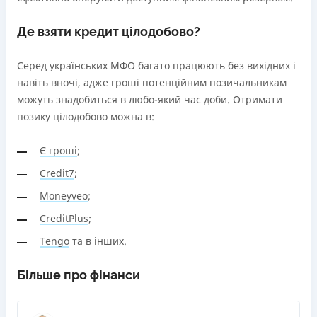
Де взяти кредит цілодобово?
Серед українських МФО багато працюють без вихідних і
навіть вночі, адже гроші потенційним позичальникам
можуть знадобиться в любо-який час доби. Отримати
позику цілодобово можна в:
Є гроші
;
Credit7
;
Moneyveo
;
CreditPlus
;
Tengo
та в інших.
Більше про фінанси