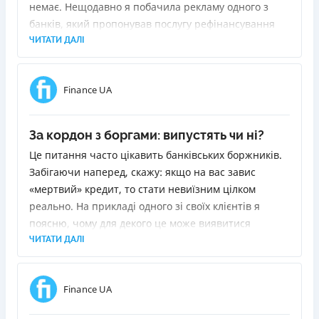
немає. Нещодавно я побачила рекламу одного з
банків, який пропонував послугу рефінансування
позик. Суть у тому, щоб видати новий кредит для
ЧИТАТИ ДАЛІ
погашення старих. Я вирішила з'ясувати, що для
цього потрібно і чи буде це для мене вигідно.
Finance UA
За кордон з боргами: випустять чи ні?
Це питання часто цікавить банківських боржників.
Забігаючи наперед, скажу: якщо на вас завис
«мертвий» кредит, то стати невиїзним цілком
реально. На прикладі одного зі своїх клієнтів я
поясню, чому для декого це може виявитися
«сюрпризом» і як прибрати себе зі стоп-аркуша
ЧИТАТИ ДАЛІ
прикордонників.
Finance UA