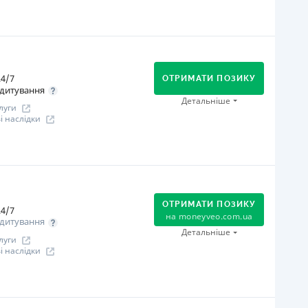
іцензія НБУ
іцензія переоформлена 08.03.2024 р.
огашення
ся інформація про кредит
В касах і терміналах відділень
Онлайн (через сайт або інтернет-банкінг)
4/7
Оплата на розрахунковий рахунок
ОТРИМАТИ ПОЗИКУ
дитування
Через термінали самообслуговування
Детальніше
луги
іцензія НБУ
 наслідки
іцензія переоформлена 27.03.2024 р.
ся інформація про кредит
огашення
В касах і терміналах відділень
Оплата на розрахунковий рахунок
ОТРИМАТИ ПОЗИКУ
Онлайн (через сайт або інтернет-банкінг)
4/7
на
moneyveo.com.ua
дитування
іцензія НБУ
Детальніше
луги
іцензія переоформлена 07.03.2024 р.
 наслідки
ся інформація про кредит
огашення
Оплата на розрахунковий рахунок