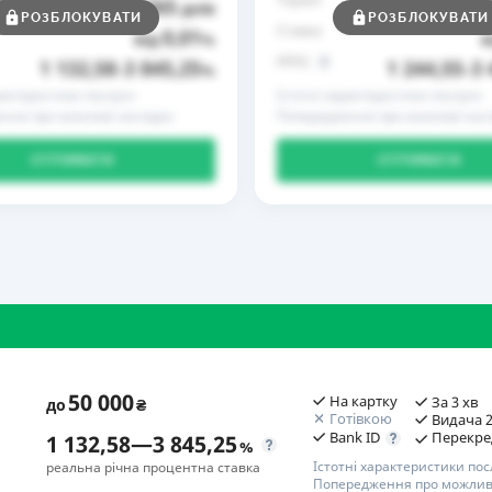
365
до
днів
до
РОЗБЛОКУВАТИ
РОЗБЛОКУВАТИ
Ставка
0,01
від
%
в
РРПС
1 132,58
3 845,25
1 244,55
3 
–
%
–
рактеристики послуги
Істотні характеристики послуги
ння про можливі наслідки
Попередження про можливі насл
ОТРИМАТИ
ОТРИМАТИ
50 000
На картку
За 3 хв
до
₴
Готівкою
Видача 2
Bank ID
Перекре
1 132,58
—
3 845,25
%
Істотні характеристики пос
реальна річна процентна ставка
Попередження про можливі