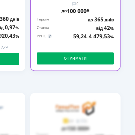
0
КИ ПО
100 000
до
₴
ВАННЮ
360
365
днів
Термін
до
днів
0,97
42
ід
%
ХОВІ ПОЛІСИ
Ставка
від
%
920,43
59,24
4 479,53
%
РРПС
–
%
І КОМПАНІЇ
ідки
 ПРО СТРАХОВІ
Ї
ОТРИМАТИ
А І ОПЛАТА
И
2
3,9
150 000
до
₴
Термін