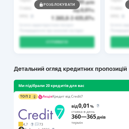
365
до
днів
РОЗБЛОКУВАТИ
Ставка
Ставка
0,01
від
%
РРПС
РРПС
1 265,8
3 435,87
–
%
Істотні характеристики послуги
Істотні ха
Попередження про можливі наслідки
Попередже
ОТРИМАТИ
Детальний огляд кредитних пропозицій
Ми підібрали 20 кредитів для вас
Акція
ТОП 2
Кредит від Credit7
0,01
від
%
ставка в день
360
—
365
днів
термін
4,7
73