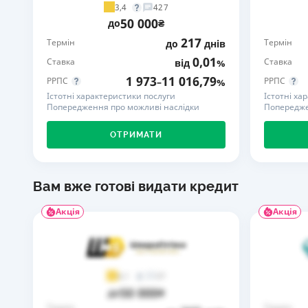
3,4
427
50 000
до
₴
217
Термін
Термін
до
днів
0,01
Ставка
Ставка
від
%
1 973
11 016,79
РРПС
РРПС
–
%
Істотні характеристики послуги
Істотні ха
Попередження про можливі наслідки
Попередже
ОТРИМАТИ
Вам вже готові видати кредит
Акція
Акція
37
4,1
50 000
до
₴
Термін
Термін