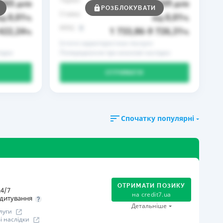
365
169
днів
до
днів
РОЗБЛОКУВАТИ
Ставка
0,01
0,01
ід
%
від
%
РРПС
422,24
1 733,86
9 726,31
%
–
%
Істотні характеристики послуги
ідки
Попередження про можливі наслідки
ОТРИМАТИ
Спочатку популярні
ОТРИМАТИ ПОЗИКУ
4/7
на
credit7.ua
дитування
Детальніше
луги
 наслідки