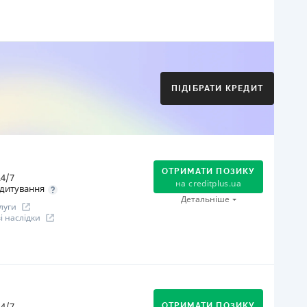
огашення
Оплата на розрахунковий рахунок
Онлайн (через сайт або інтернет-банкінг)
Через термінали Приватбанку
ПІДІБРАТИ КРЕДИТ
Через термінали самообслуговування
іцензія НБУ
іцензія переоформлена 21.03.2024 р.
ся інформація про кредит
ОТРИМАТИ ПОЗИКУ
4/7
на
creditplus.ua
дитування
Детальніше
луги
 наслідки
огашення
Оплата на розрахунковий рахунок
Онлайн (через сайт або інтернет-банкінг)
4/7
ОТРИМАТИ ПОЗИКУ