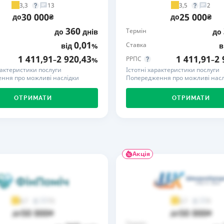
3,3
3,5
13
2
30 000
25 000
РЕЙТИНГ ДЕБЕТОВИХ
ПУТІВНИ
до
₴
до
₴
КАРТОК
СТРАХУ
360
Термін
до
днів
до
0,01
Ставка
від
%
в
ЩОМІСЯЧНИЙ ОГЛЯД
ВСІ СТРА
КЕШБЕКУ
1 411,91
2 920,43
1 411,91
2 
РРПС
–
%
–
СТРАХОВ
рактеристики послуги
Істотні характеристики послуги
ПУТІВНИКИ ПО
ння про можливі наслідки
Попередження про можливі насл
БАНКІВСЬКИХ КАРТКАХ
ВІДГУКИ
КОМПАНІ
ОТРИМАТИ
ОТРИМАТИ
ДОСТАВК
КОНТАКТ
Акція
73
9
4,7
3,7
50 000
50 000
до
₴
до
₴
Термін