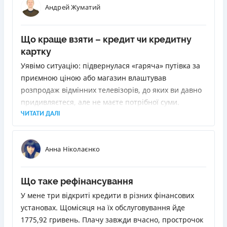
Андрей Жуматий
Що краще взяти – кредит чи кредитну
картку
Уявімо ситуацію: підвернулася «гаряча» путівка за
приємною ціною або магазин влаштував
розпродаж відмінних телевізорів, до яких ви давно
придивляєтеся, але не маєте потрібної суми.
Позичити у друзів або родичів не вдається. Як бути?
ЧИТАТИ ДАЛІ
Звернутися до банку з проханням про кредит. Але
вони бувають різні. Ми розповімо, як вибрати
Анна Ніколаєнко
найліпший.
Що таке рефінансування
У мене три відкриті кредити в різних фінансових
установах. Щомісяця на їх обслуговування йде
1775,92 гривень. Плачу завжди вчасно, прострочок