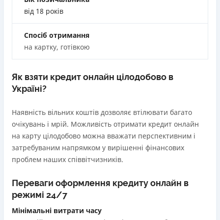
застави та поручителів;
від 18 років
Вся інформація про кредит
Процес повністю автоматизований і займає до 5
хвилин;
Спосіб отримання
Видача коштів відбувається цілодобово по всій
на картку, готівкою
Детальніше
ОТРИМАТИ ПОЗИКУ
території України;
Верифікація BankID.
Як взяти кредит онлайн цілодобово в
Недоліки
Україні?
Нема програми лояльності для постійних клієнтів
Нема кредиту для юросіб (ФОП)
Наявність вільних коштів дозволяє втілювати багато
Немає цілодобової підтримки
по телефону, в Viber,
очікувань і мрій. Можливість отримати кредит онлайн
Telegram, Facebook
на карту цілодобово можна вважати перспективним і
затребуваним напрямком у вирішенні фінансових
Погашення
проблем наших співвітчизників.
Оплата на розрахунковий рахунок
Онлайн (через сайт або інтернет-банкінг)
Переваги оформлення кредиту онлайн в
Через термінали Приватбанку
режимі 24/7
Через термінали самообслуговування
Ліцензія НБУ
Мінімальні витрати часу