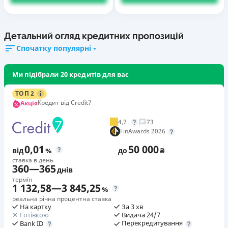
Детальний огляд кредитних пропозицій
Спочатку популярні
Ми підібрали 20 кредитів для вас
ТОП 2
Кредит від Credit7
Акція
4,7
73
FinAwards 2026
0,01
50 000
від
%
до
₴
ставка в день
360
—
365
днів
термін
1 132,58
—
3 845,25
%
реальна річна процентна ставка
На картку
За 3 хв
Готівкою
Видача 24/7
Перекредитування
Bank ID