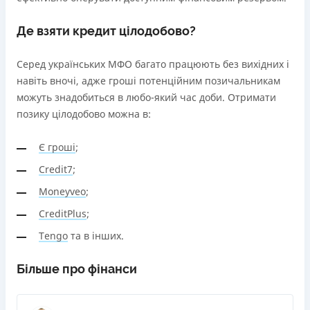
Де взяти кредит цілодобово?
Серед українських МФО багато працюють без вихідних і
навіть вночі, адже гроші потенційним позичальникам
можуть знадобиться в любо-який час доби. Отримати
позику цілодобово можна в:
Є гроші
;
Credit7
;
Moneyveo
;
CreditPlus
;
Tengo
та в інших.
Більше про фінанси