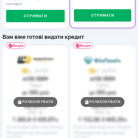
наслідки
ОТРИМАТИ
ОТРИМАТИ
Вам вже готові видати кредит
Акція
Акція
37
73
4,1
4,7
50 000
50 000
до
₴
до
₴
Термін
Термін
365
365
до
днів
до
днів
Ставка
Ставка
РОЗБЛОКУВАТИ
РОЗБЛОКУВАТИ
0,01
0,01
від
%
від
%
РРПС
РРПС
1 265,8
3 435,87
1 132,58
3 845,25
–
%
–
%
Істотні характеристики послуги
Істотні характеристики послуги
Попередження про можливі
Попередження про можливі
наслідки
наслідки