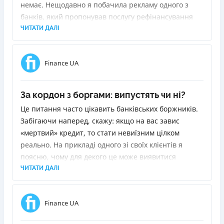
немає. Нещодавно я побачила рекламу одного з
банків, який пропонував послугу рефінансування
позик. Суть у тому, щоб видати новий кредит для
ЧИТАТИ ДАЛІ
погашення старих. Я вирішила з'ясувати, що для
цього потрібно і чи буде це для мене вигідно.
Finance UA
За кордон з боргами: випустять чи ні?
Це питання часто цікавить банківських боржників.
Забігаючи наперед, скажу: якщо на вас завис
«мертвий» кредит, то стати невиїзним цілком
реально. На прикладі одного зі своїх клієнтів я
поясню, чому для декого це може виявитися
«сюрпризом» і як прибрати себе зі стоп-аркуша
ЧИТАТИ ДАЛІ
прикордонників.
Finance UA