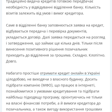
Ліцензія переоформлена 18.03.2024 р.
Традиційно видача кредитів готівкою передбачає
необхідність у відвідуванні відділення банку. Кількість
Вся інформація про кредит
візитів залежить від умов і вимог кредитора.
Саме в відділенні банку заповнюється заявка на кредит,
Детальніше
ОТРИМАТИ ПОЗИКУ
відбувається передача і перевірка документів,
укладається договір. Далі заявка передається на розгляд
і затвердження, що займає ще кілька днів. Тільки після
винесення позитивного рішення позичальник
приходить до відділення за грошима. Складно. Клопітно.
Довго.
Набагато простіше
отримати кредит онлайн в Україні
цілодобово, не виходячи з власного будинку. Досить
підібрати компанію (МФО), що працює в інтернеті,
познайомитися з умовами кредитування та підібрати
найбільш підходящу програму, орієнтуючись не тільки
на власні фінансові потреби, а й вимоги кредитора до
позичальника, а також вигоду використання грошових