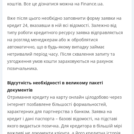
коштів. Все це дізнатися можна на Finance.ua.
Вже після цього необхідно заповнити форму заявки на
кредит 24, вказавши в ній всі відомості. Залежно від
типу роботи кредитного ресурсу заявка відправляється
на розгляд менеджерам або ж оброблятися
автоматично, що в будь-якому випадку займає
нетривалий період часу. Після схвалення запиту та
узгодження умов кошти зараховуються на рахунок
позичальника.
Відсутність необхідності в великому пакеті
документів
Отримання кредиту на карту онлайн цілодобово через
інтернет позбавлене більшості формальностей,
характерних для партнерства з банком. Заявка на
кредит і дані паспорта – базові відомості, на підставі
якого видається позичка. Для кредитора в більшій мірі
важливі не документи клієнта, а його кредитна історія,