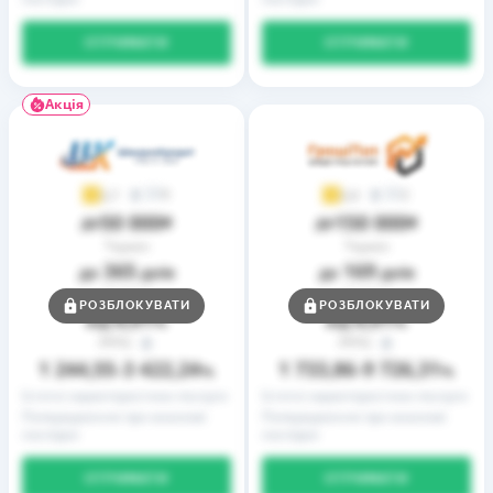
ОТРИМАТИ
ОТРИМАТИ
Акція
9
2
3,7
3,9
50 000
150 000
до
₴
до
₴
Термін
Термін
365
169
до
днів
до
днів
Ставка
Ставка
РОЗБЛОКУВАТИ
РОЗБЛОКУВАТИ
0,01
0,01
від
%
від
%
РРПС
РРПС
1 244,55
3 422,24
1 733,86
9 726,31
–
%
–
%
Істотні характеристики послуги
Істотні характеристики послуги
Попередження про можливі
Попередження про можливі
наслідки
наслідки
ОТРИМАТИ
ОТРИМАТИ