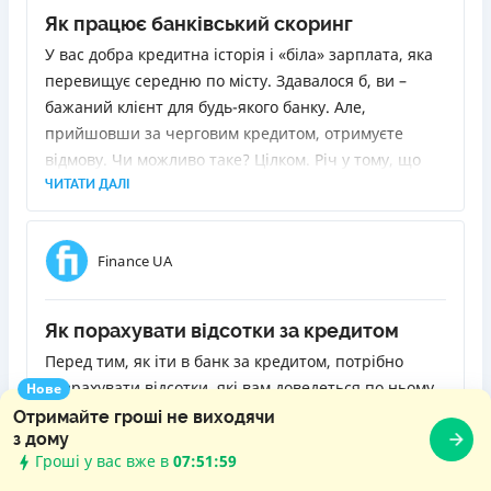
Як працює банківський скоринг
У вас добра кредитна історія і «біла» зарплата, яка
перевищує середню по місту. Здавалося б, ви –
бажаний клієнт для будь-якого банку. Але,
прийшовши за черговим кредитом, отримуєте
відмову. Чи можливо таке? Цілком. Річ у тому, що
благонадійність позичальника визначає так звана
ЧИТАТИ ДАЛІ
скорингова система, у якої може бути інша думка
щодо вас. Вона є в кожному банку, і в кожного вона
Finance UA
своя. Я розповім, як вона працює і чому іноді
відмови можуть спіткати клієнтів навіть з
найпозитивнішою біографією.
Як порахувати відсотки за кредитом
Перед тим, як іти в банк за кредитом, потрібно
розрахувати відсотки, які вам доведеться по ньому
Нове
виплатити. Інакше кажучи, зрозуміти, у скільки він
Отримайте гроші не виходячи
з дому
вам обійдеться. Знаючи реальний обсяг переплати,
Гроші у вас вже в
07:52:00
ви зможете правильно оцінити свої сили, а також
ЧИТАТИ ДАЛІ