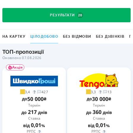
20
РЕЗУЛЬТАТИ
НА КАРТКУ
ЦІЛОДОБОВО
БЕЗ ВІДМОВИ
БЕЗ ДЗВІНКІВ
Г
ТОП-пропозиції
Оновлено 07.08.2026
Акція
3,4
3,3
427
13
50 000
30 000
до
₴
до
₴
Термін
Термін
217
360
до
днів
до
днів
Ставка
Ставка
0,01
0,01
від
%
від
%
РРПС
РРПС