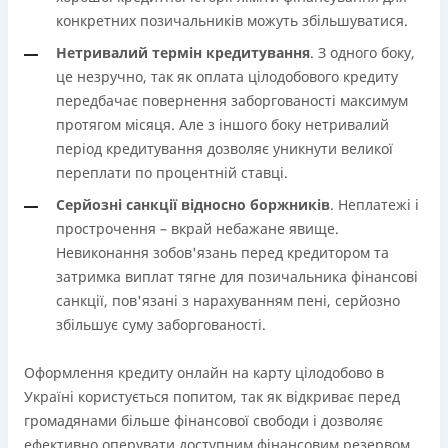
конкретних позичальників можуть збільшуватися.
Нетривалий термін кредитування
. З одного боку,
це незручно, так як оплата цілодобового кредиту
передбачає повернення заборгованості максимум
протягом місяця. Але з іншого боку нетривалий
період кредитування дозволяє уникнути великої
переплати по процентній ставці.
Серйозні санкції відносно боржників
. Неплатежі і
прострочення – вкрай небажане явище.
Невиконання зобов'язань перед кредитором та
затримка виплат тягне для позичальника фінансові
санкції, пов'язані з нарахуванням пені, серйозно
збільшує суму заборгованості.
Оформлення кредиту онлайн на карту цілодобово в
Україні користується попитом, так як відкриває перед
громадянами більше фінансової свободи і дозволяє
ефективно оперувати доступним фінансовим резервом.