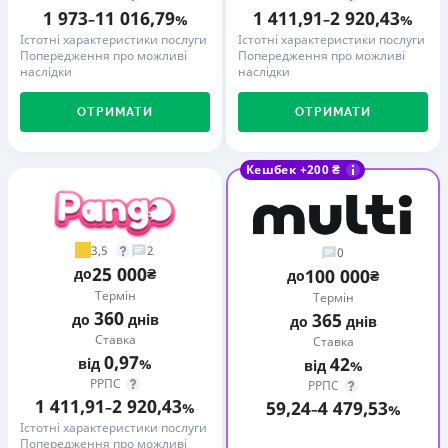
1 973
11 016,79
1 411,91
2 920,43
–
%
–
%
Істотні характеристики послуги
Істотні характеристики послуги
Попередження про можливі
Попередження про можливі
наслідки
наслідки
ОТРИМАТИ
ОТРИМАТИ
Кешбек +200 ₴
3,5
2
0
25 000
до
₴
100 000
до
₴
Термін
Термін
360
365
до
днів
до
днів
Ставка
Ставка
0,97
42
від
%
від
%
РРПС
РРПС
1 411,91
2 920,43
59,24
4 479,53
–
%
–
%
Істотні характеристики послуги
Попередження про можливі