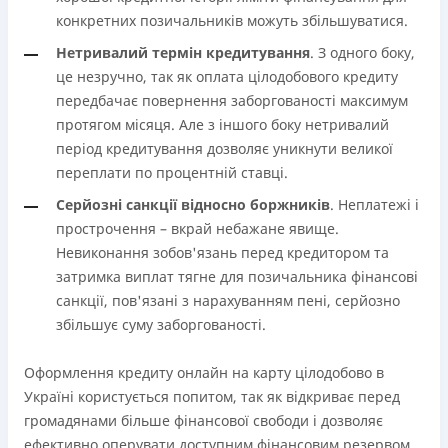
конкретних позичальників можуть збільшуватися.
Нетривалий термін кредитування
. З одного боку,
це незручно, так як оплата цілодобового кредиту
передбачає повернення заборгованості максимум
протягом місяця. Але з іншого боку нетривалий
період кредитування дозволяє уникнути великої
переплати по процентній ставці.
Серйозні санкції відносно боржників
. Неплатежі і
прострочення – вкрай небажане явище.
Невиконання зобов'язань перед кредитором та
затримка виплат тягне для позичальника фінансові
санкції, пов'язані з нарахуванням пені, серйозно
збільшує суму заборгованості.
Оформлення кредиту онлайн на карту цілодобово в
Україні користується попитом, так як відкриває перед
громадянами більше фінансової свободи і дозволяє
ефективно оперувати доступним фінансовим резервом.