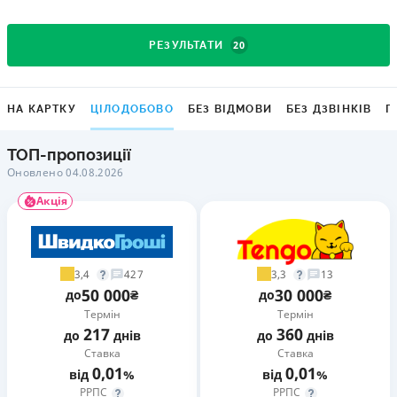
20
РЕЗУЛЬТАТИ
НА КАРТКУ
ЦІЛОДОБОВО
БЕЗ ВІДМОВИ
БЕЗ ДЗВІНКІВ
Г
ТОП-пропозиції
Оновлено 04.08.2026
Акція
3,4
3,3
427
13
50 000
30 000
до
₴
до
₴
Термін
Термін
217
360
до
днів
до
днів
Ставка
Ставка
0,01
0,01
від
%
від
%
РРПС
РРПС