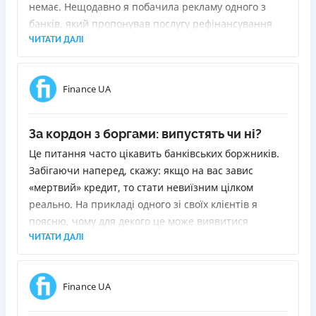
немає. Нещодавно я побачила рекламу одного з
банків, який пропонував послугу рефінансування
позик. Суть у тому, щоб видати новий кредит для
ЧИТАТИ ДАЛІ
погашення старих. Я вирішила з'ясувати, що для
цього потрібно і чи буде це для мене вигідно.
Finance UA
За кордон з боргами: випустять чи ні?
Це питання часто цікавить банківських боржників.
Забігаючи наперед, скажу: якщо на вас завис
«мертвий» кредит, то стати невиїзним цілком
реально. На прикладі одного зі своїх клієнтів я
поясню, чому для декого це може виявитися
«сюрпризом» і як прибрати себе зі стоп-аркуша
ЧИТАТИ ДАЛІ
прикордонників.
Finance UA