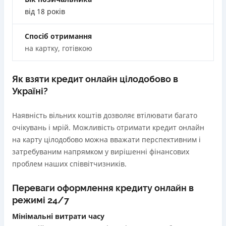
застави та поручителів;
від 18 років
Вся інформація про кредит
Процес повністю автоматизований і займає до 5
хвилин;
Спосіб отримання
Видача коштів відбувається цілодобово по всій
на картку, готівкою
Детальніше
ОТРИМАТИ ПОЗИКУ
території України;
Верифікація BankID.
Як взяти кредит онлайн цілодобово в
Недоліки
Україні?
Нема програми лояльності для постійних клієнтів
Нема кредиту для юросіб (ФОП)
Наявність вільних коштів дозволяє втілювати багато
Немає цілодобової підтримки
по телефону, в Viber,
очікувань і мрій. Можливість отримати кредит онлайн
Telegram, Facebook
на карту цілодобово можна вважати перспективним і
затребуваним напрямком у вирішенні фінансових
Погашення
проблем наших співвітчизників.
Оплата на розрахунковий рахунок
Онлайн (через сайт або інтернет-банкінг)
Переваги оформлення кредиту онлайн в
Через термінали Приватбанку
режимі 24/7
Через термінали самообслуговування
Ліцензія НБУ
Мінімальні витрати часу