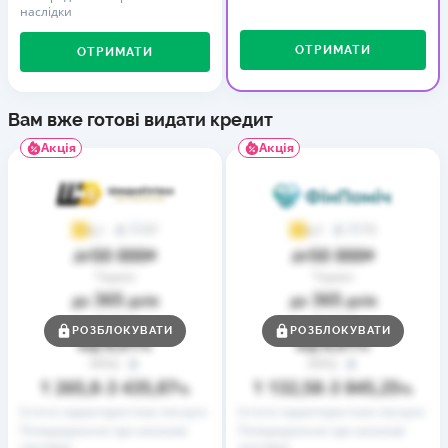
наслідки
ОТРИМАТИ
ОТРИМАТИ
Вам вже готові видати кредит
Акція
Акція
37
73
4,1
4,7
50 000
50 000
до
₴
до
₴
Термін
Термін
365
365
до
днів
до
днів
Ставка
Ставка
РОЗБЛОКУВАТИ
РОЗБЛОКУВАТИ
0,01
0,01
від
%
від
%
РРПС
РРПС
1 265,8
3 435,87
1 132,58
3 845,25
–
%
–
%
Істотні характеристики послуги
Істотні характеристики послуги
Попередження про можливі
Попередження про можливі
наслідки
наслідки