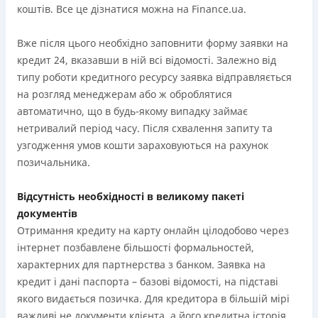
коштів. Все це дізнатися можна на Finance.ua.
Вже після цього необхідно заповнити форму заявки на
кредит 24, вказавши в ній всі відомості. Залежно від
типу роботи кредитного ресурсу заявка відправляється
на розгляд менеджерам або ж оброблятися
автоматично, що в будь-якому випадку займає
нетривалий період часу. Після схвалення запиту та
узгодження умов кошти зараховуються на рахунок
позичальника.
Відсутність необхідності в великому пакеті
документів
Отримання кредиту на карту онлайн цілодобово через
інтернет позбавлене більшості формальностей,
характерних для партнерства з банком. Заявка на
кредит і дані паспорта – базові відомості, на підставі
якого видається позичка. Для кредитора в більшій мірі
важливі не документи клієнта, а його кредитна історія,