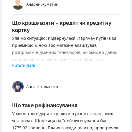
Андрей Жуматий
Що краще взяти – кредит чи кредитну
картку
Уявімо ситуацію: підвернулася «гаряча» путівка за
приємною ціною або магазин влаштував
розпродаж відмінних телевізорів, до яких ви давно
придивляєтеся, але не маєте потрібної суми.
Позичити у друзів або родичів не вдається. Як бути?
ЧИТАТИ ДАЛІ
Звернутися до банку з проханням про кредит. Але
вони бувають різні. Ми розповімо, як вибрати
Анна Ніколаєнко
найліпший.
Що таке рефінансування
У мене три відкриті кредити в різних фінансових
установах. Щомісяця на їх обслуговування йде
1775,92 гривень. Плачу завжди вчасно, прострочок