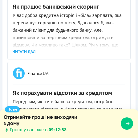
Як працює банківський скоринг
У вас добра кредитна історія і «біла» зарплата, яка
перевищує середню по місту. Здавалося б, ви –
бажаний клієнт для будь-якого банку. Але,
прийшовши за черговим кредитом, отримуєте
відмову. Чи можливо таке? Цілком. Річ у тому, що
благонадійність позичальника визначає так звана
ЧИТАТИ ДАЛІ
скорингова система, у якої може бути інша думка
щодо вас. Вона є в кожному банку, і в кожного вона
Finance UA
своя. Я розповім, як вона працює і чому іноді
відмови можуть спіткати клієнтів навіть з
найпозитивнішою біографією.
Як порахувати відсотки за кредитом
Перед тим, як іти в банк за кредитом, потрібно
розрахувати відсотки, які вам доведеться по ньому
Нове
виплатити. Інакше кажучи, зрозуміти, у скільки він
Отримайте гроші не виходячи
з дому
вам обійдеться. Знаючи реальний обсяг переплати,
Гроші у вас вже в
09:12:59
ви зможете правильно оцінити свої сили, а також
ЧИТАТИ ДАЛІ