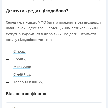
Де взяти кредит цілодобово?
Серед українських МФО багато працюють без вихідних і
навіть вночі, адже гроші потенційним позичальникам
можуть знадобиться в любо-який час доби. Отримати
позику цілодобово можна в:
Є гроші
;
Credit7
;
Moneyveo
;
CreditPlus
;
Tengo
та в інших.
Більше про фінанси