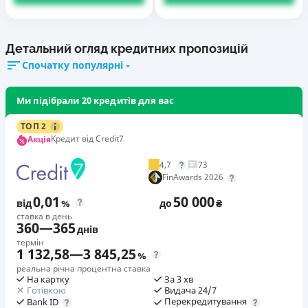
Детальний огляд кредитних пропозицій
Спочатку популярні
Ми підібрали 20 кредитів для вас
ТОП 2
Кредит від Credit7
Акція
4,7
73
FinAwards 2026
0,01
50 000
від
%
до
₴
ставка в день
360
—
365
днів
термін
1 132,58
—
3 845,25
%
реальна річна процентна ставка
На картку
За 3 хв
Готівкою
Видача 24/7
Перекредитування
Bank ID