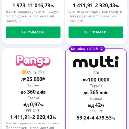
1 973
11 016,79
1 411,91
2 920,43
–
%
–
%
Істотні характеристики послуги
Істотні характеристики послуги
Попередження про можливі
Попередження про можливі
наслідки
наслідки
ОТРИМАТИ
ОТРИМАТИ
Кешбек +200 ₴
3,5
2
0
25 000
до
₴
100 000
до
₴
Термін
Термін
360
365
до
днів
до
днів
Ставка
Ставка
0,97
42
від
%
від
%
РРПС
РРПС
1 411,91
2 920,43
59,24
4 479,53
–
%
–
%
Істотні характеристики послуги
Попередження про можливі