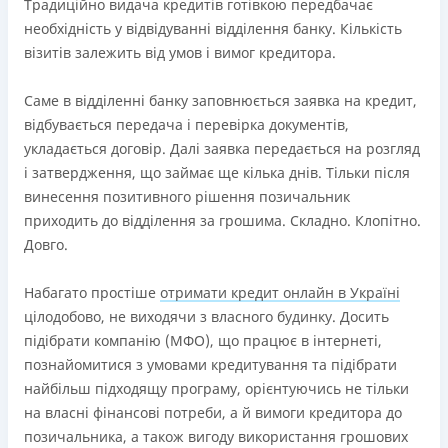
Ліцензія переоформлена 18.03.2024 р.
Традиційно видача кредитів готівкою передбачає
необхідність у відвідуванні відділення банку. Кількість
Вся інформація про кредит
візитів залежить від умов і вимог кредитора.
Саме в відділенні банку заповнюється заявка на кредит,
Детальніше
ОТРИМАТИ ПОЗИКУ
відбувається передача і перевірка документів,
укладається договір. Далі заявка передається на розгляд
і затвердження, що займає ще кілька днів. Тільки після
винесення позитивного рішення позичальник
приходить до відділення за грошима. Складно. Клопітно.
Довго.
Набагато простіше
отримати кредит онлайн в Україні
цілодобово, не виходячи з власного будинку. Досить
підібрати компанію (МФО), що працює в інтернеті,
познайомитися з умовами кредитування та підібрати
найбільш підходящу програму, орієнтуючись не тільки
на власні фінансові потреби, а й вимоги кредитора до
позичальника, а також вигоду використання грошових