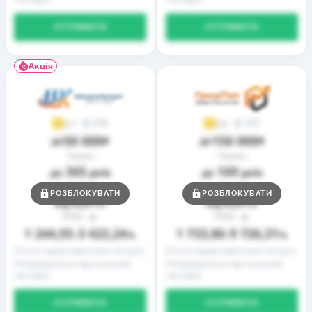
ОТРИМАТИ
ОТРИМАТИ
Акція
9
2
3,7
3,9
50 000
150 000
до
₴
до
₴
Термін
Термін
365
169
до
днів
до
днів
Ставка
Ставка
РОЗБЛОКУВАТИ
РОЗБЛОКУВАТИ
0,01
0,01
від
%
від
%
РРПС
РРПС
1 244,55
3 422,24
1 733,86
9 726,31
–
%
–
%
Істотні характеристики послуги
Істотні характеристики послуги
Попередження про можливі
Попередження про можливі
наслідки
наслідки
ОТРИМАТИ
ОТРИМАТИ