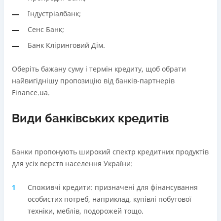
В касах і терміналах відділень
Через термінали самообслуговування
Індустріалбанк;
Оплата на розрахунковий рахунок
Ліцензія НБУ
Сенс Банк;
Онлайн (через сайт або інтернет-банкінг)
Ліцензія НБУ №10
Через термінали самообслуговування
Банк Кліринговий Дім.
Вся інформація про кредит
Ліцензія НБУ
Ліцензія НБУ №171
Оберіть бажану суму і термін кредиту, щоб обрати
найвигіднішу пропозицію від банків-партнерів
Детальніше
ОТРИМАТИ ПОЗИКУ
Вся інформація про кредит
Finance.ua.
Види банківських кредитів
Детальніше
ОТРИМАТИ ПОЗИКУ
Банки пропонують широкий спектр кредитних продуктів
для усіх верств населення України:
Споживчі кредити: призначені для фінансування
особистих потреб, наприклад, купівлі побутової
техніки, меблів, подорожей тощо.