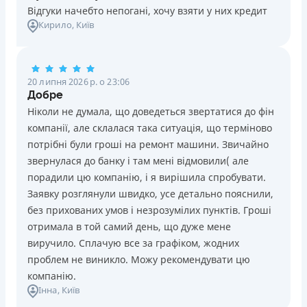
Відгуки начебто непогані, хочу взяти у них кредит
Кирило
, Київ
20 липня 2026 р. о 23:06
Добре
Ніколи не думала, що доведеться звертатися до фін
компанії, але склалася така ситуація, що терміново
потрібні були гроші на ремонт машини. Звичайно
звернулася до банку і там мені відмовили( але
порадили цю компанію, і я вирішила спробувати.
Заявку розглянули швидко, усе детально пояснили,
без прихованих умов і незрозумілих пунктів. Гроші
отримала в той самий день, що дуже мене
виручило. Сплачую все за графіком, жодних
проблем не виникло. Можу рекомендувати цю
компанію.
Інна
, Київ