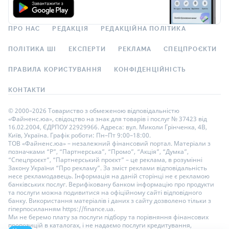
ПРО НАС
РЕДАКЦІЯ
РЕДАКЦІЙНА ПОЛІТИКА
ПОЛІТИКА ШІ
ЕКСПЕРТИ
РЕКЛАМА
СПЕЦПРОЄКТИ
ПРАВИЛА КОРИСТУВАННЯ
КОНФІДЕНЦІЙНІСТЬ
КОНТАКТИ
© 2000–2026 Товариство з обмеженою відповідальністю
«Файненс.юа», свідоцтво на знак для товарів і послуг № 37423 від
16.02.2004, ЄДРПОУ 22929966. Адреса: вул. Миколи Грінченка, 4В,
Київ, Україна. Графік роботи: Пн–Пт 9:00–18:00.
ТОВ «Файненс.юа» – незалежний фінансовий портал. Матеріали з
позначками “Р”, “Партнерська”, “Промо”, “Акція”, “Думка”,
“Спецпроєкт”, “Партнерський проєкт” – це реклама, в розумінні
Закону України “Про рекламу”. За зміст реклами відповідальність
несе рекламодавець. Інформація на даній сторінці не є рекламою
банківських послуг. Верифіковану банком інформацію про продукти
та послуги можна подивитися на офіційному сайті відповідного
банку. Використання матеріалів і даних з сайту дозволено тільки з
гіперпосиланням https://finance.ua.
Ми не беремо плату за послуги підбору та порівняння фінансових
пропозицій в каталогах, і не надаємо послуги кредитування,