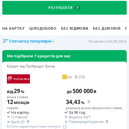
7
РЕЗУЛЬТАТИ
НА КАРТКУ
ЦІЛОДОБОВО
БЕЗ ВІДМОВИ
БЕЗ ДЗВІНКІВ
Г
Спочатку популярні
Оновлено 04.08.2026
Ми підібрали 7 кредитів для вас
Кредит від ПроКредит Банку
3,4
0
29
500 000
від
%
до
₴
річна ставка
12
34,43
місяців
%
термін
реальна річна процентна ставка
На картку
За 96 год
Готівкою
Видача 24/7
Перекредитування
Bank ID
Істотні характеристики послуги