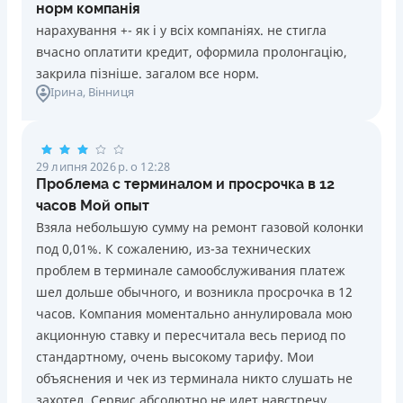
норм компанія
нарахування +- як і у всіх компаніях. не стигла
вчасно оплатити кредит, оформила пролонгацію,
закрила пізніше. загалом все норм.
Ірина
, Вінниця
29 липня 2026 р. о 12:28
Проблема с терминалом и просрочка в 12
часов Мой опыт
Взяла небольшую сумму на ремонт газовой колонки
под 0,01%. К сожалению, из-за технических
проблем в терминале самообслуживания платеж
шел дольше обычного, и возникла просрочка в 12
часов. Компания моментально аннулировала мою
акционную ставку и пересчитала весь период по
стандартному, очень высокому тарифу. Мои
объяснения и чек из терминала никто слушать не
захотел. Сервис абсолютно не идет навстречу