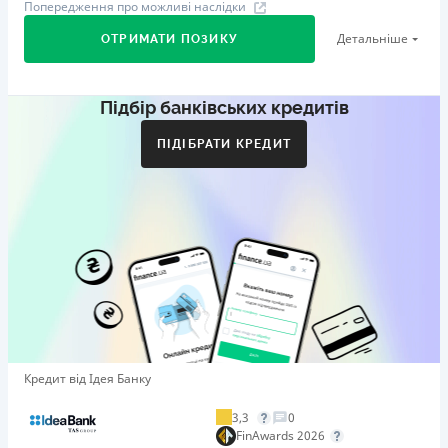
Попередження про можливі наслідки
Детальніше
ОТРИМАТИ ПОЗИКУ
Підбір банківських кредитів
Перший займ
вiд 29%/рік до 500 000 ₴
ПІДІБРАТИ КРЕДИТ
Додаткова комісія за дострокове погашення
Додаткова комісія за дострокове погашення не
нараховується
Штрафи
Пеня у розмірі подвійної облікової ставки НБУ, що діяла
у період, за який сплачується пеня, від простроченої
суми.
Необхідні документи
Довідка про доходи
,
Паспорт
,
ІПН
Кредит від Ідея Банку
Вік
21 - 65 років
3,3
0
FinAwards 2026