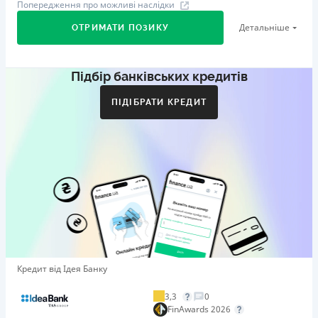
Попередження про можливі наслідки
Детальніше
ОТРИМАТИ ПОЗИКУ
Підбір банківських кредитів
Перший займ
вiд 29%/рік до 500 000 ₴
ПІДІБРАТИ КРЕДИТ
Додаткова комісія за дострокове погашення
Додаткова комісія за дострокове погашення не
нараховується
Штрафи
Пеня у розмірі подвійної облікової ставки НБУ, що діяла
у період, за який сплачується пеня, від простроченої
суми.
Необхідні документи
Довідка про доходи
,
Паспорт
,
ІПН
Кредит від Ідея Банку
Вік
21 - 65 років
3,3
0
FinAwards 2026