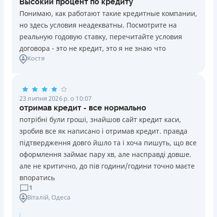
Высокий процент по кредиту
Понимаю, как работают такие кредитные компании,
но здесь условия неадекватны. Посмотрите на
реальную годовую ставку, перечитайте условия
договора - это не кредит, это я не знаю что
Костя
23 липня 2026 р. о 10:07
отримав кредит - все нормально
потрібні були гроші, знайшов сайт кредит каси,
зробив все як написано і отримав кредит. правда
підтвердження довго йшло та і хоча пишуть, що все
оформлення займає пару хв, але насправді довше.
але не критично, до пів години/години точно маєте
впоратись
1
Віталій
, Одеса