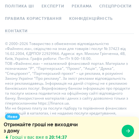
ПОЛІТИКА ШІ
ЕКСПЕРТИ
РЕКЛАМА
СПЕЦПРОЄКТИ
ПРАВИЛА КОРИСТУВАННЯ
КОНФІДЕНЦІЙНІСТЬ
КОНТАКТИ
© 2000–2026 Товариство з обмеженою відповідальністю
«Файненс.юа», свідоцтво на знак для товарів і послуг № 37423 від
16.02.2004, ЄДРПОУ 22929966. Адреса: вул. Миколи Грінченка, 4В,
Київ, Україна. Графік роботи: Пн–Пт 9:00–18:00.
ТОВ «Файненс.юа» – незалежний фінансовий портал. Матеріали з
позначками “Р”, “Партнерська”, “Промо”, “Акція”, “Думка”,
“Спецпроєкт”, “Партнерський проєкт” – це реклама, в розумінні
Закону України “Про рекламу”. За зміст реклами відповідальність
несе рекламодавець. Інформація на даній сторінці не є рекламою
банківських послуг. Верифіковану банком інформацію про продукти
та послуги можна подивитися на офіційному сайті відповідного
банку. Використання матеріалів і даних з сайту дозволено тільки з
гіперпосиланням https://finance.ua.
Ми не беремо плату за послуги підбору та порівняння фінансових
пропозицій в каталогах, і не надаємо послуги кредитування,
Нове
розміщення депозитів і страхування. Ваші особисті дані на сайті
захищені шифруванням AES-256.
Отримайте гроші не виходячи
з дому
Гроші у вас вже в
20:14:38