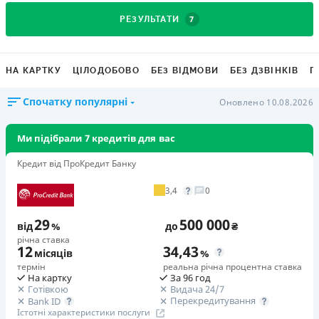
7
РЕЗУЛЬТАТИ
НА КАРТКУ
ЦІЛОДОБОВО
БЕЗ ВІДМОВИ
БЕЗ ДЗВІНКІВ
Г
Спочатку популярні
Оновлено 10.08.2026
Ми підібрали 7 кредитів для вас
Кредит від ПроКредит Банку
3,4
0
29
500 000
від
%
до
₴
річна ставка
12
34,43
місяців
%
термін
реальна річна процентна ставка
На картку
За 96 год
Готівкою
Видача 24/7
Перекредитування
Bank ID
Істотні характеристики послуги