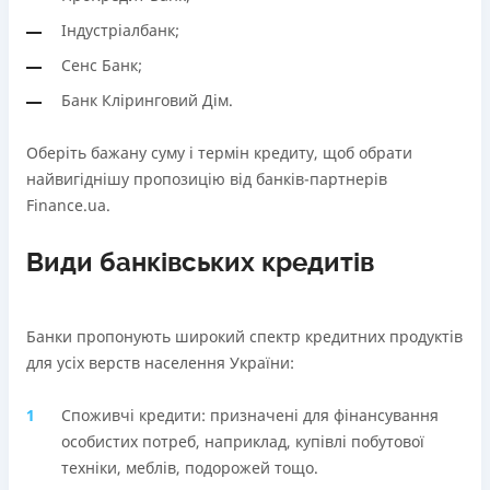
В касах і терміналах відділень
Через термінали самообслуговування
Індустріалбанк;
Оплата на розрахунковий рахунок
Ліцензія НБУ
Сенс Банк;
Онлайн (через сайт або інтернет-банкінг)
Ліцензія НБУ №10
Через термінали самообслуговування
Банк Кліринговий Дім.
Вся інформація про кредит
Ліцензія НБУ
Ліцензія НБУ №171
Оберіть бажану суму і термін кредиту, щоб обрати
найвигіднішу пропозицію від банків-партнерів
Детальніше
ОТРИМАТИ ПОЗИКУ
Вся інформація про кредит
Finance.ua.
Види банківських кредитів
Детальніше
ОТРИМАТИ ПОЗИКУ
Банки пропонують широкий спектр кредитних продуктів
для усіх верств населення України:
Споживчі кредити: призначені для фінансування
особистих потреб, наприклад, купівлі побутової
техніки, меблів, подорожей тощо.