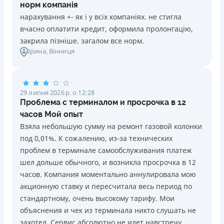
норм компанія
нарахування +- як і у всіх компаніях. не стигла
вчасно оплатити кредит, оформила пролонгацію,
закрила пізніше. загалом все норм.
Ірина
, Вінниця
29 липня 2026 р. о 12:28
Проблема с терминалом и просрочка в 12
часов Мой опыт
Взяла небольшую сумму на ремонт газовой колонки
под 0,01%. К сожалению, из-за технических
проблем в терминале самообслуживания платеж
шел дольше обычного, и возникла просрочка в 12
часов. Компания моментально аннулировала мою
акционную ставку и пересчитала весь период по
стандартному, очень высокому тарифу. Мои
объяснения и чек из терминала никто слушать не
захотел. Сервис абсолютно не идет навстречу