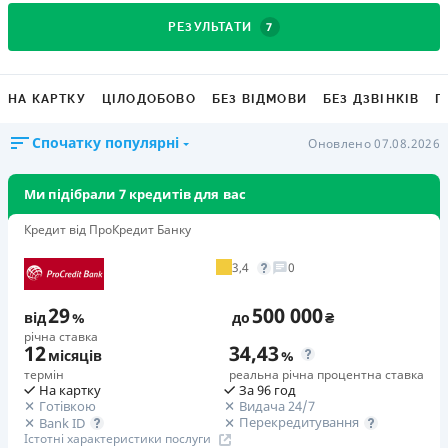
7
РЕЗУЛЬТАТИ
НА КАРТКУ
ЦІЛОДОБОВО
БЕЗ ВІДМОВИ
БЕЗ ДЗВІНКІВ
Г
Спочатку популярні
Оновлено 07.08.2026
Ми підібрали 7 кредитів для вас
Кредит від ПроКредит Банку
3,4
0
29
500 000
від
%
до
₴
річна ставка
12
34,43
місяців
%
термін
реальна річна процентна ставка
На картку
За 96 год
Готівкою
Видача 24/7
Перекредитування
Bank ID
Істотні характеристики послуги