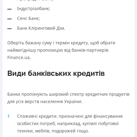
В касах і терміналах відділень
Через термінали самообслуговування
Індустріалбанк;
Оплата на розрахунковий рахунок
Ліцензія НБУ
Сенс Банк;
Онлайн (через сайт або інтернет-банкінг)
Ліцензія НБУ №10
Через термінали самообслуговування
Банк Кліринговий Дім.
Вся інформація про кредит
Ліцензія НБУ
Ліцензія НБУ №171
Оберіть бажану суму і термін кредиту, щоб обрати
найвигіднішу пропозицію від банків-партнерів
Детальніше
ОТРИМАТИ ПОЗИКУ
Вся інформація про кредит
Finance.ua.
Види банківських кредитів
Детальніше
ОТРИМАТИ ПОЗИКУ
Банки пропонують широкий спектр кредитних продуктів
для усіх верств населення України:
Споживчі кредити: призначені для фінансування
особистих потреб, наприклад, купівлі побутової
техніки, меблів, подорожей тощо.