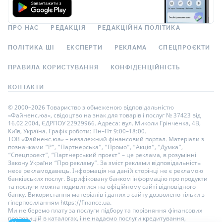
ПРО НАС
РЕДАКЦІЯ
РЕДАКЦІЙНА ПОЛІТИКА
ПОЛІТИКА ШІ
ЕКСПЕРТИ
РЕКЛАМА
СПЕЦПРОЄКТИ
ПРАВИЛА КОРИСТУВАННЯ
КОНФІДЕНЦІЙНІСТЬ
КОНТАКТИ
© 2000–2026 Товариство з обмеженою відповідальністю
«Файненс.юа», свідоцтво на знак для товарів і послуг № 37423 від
16.02.2004, ЄДРПОУ 22929966. Адреса: вул. Миколи Грінченка, 4В,
Київ, Україна. Графік роботи: Пн–Пт 9:00–18:00.
ТОВ «Файненс.юа» – незалежний фінансовий портал. Матеріали з
позначками “Р”, “Партнерська”, “Промо”, “Акція”, “Думка”,
“Спецпроєкт”, “Партнерський проєкт” – це реклама, в розумінні
Закону України “Про рекламу”. За зміст реклами відповідальність
несе рекламодавець. Інформація на даній сторінці не є рекламою
банківських послуг. Верифіковану банком інформацію про продукти
та послуги можна подивитися на офіційному сайті відповідного
банку. Використання матеріалів і даних з сайту дозволено тільки з
гіперпосиланням https://finance.ua.
Ми не беремо плату за послуги підбору та порівняння фінансових
пропозицій в каталогах, і не надаємо послуги кредитування,