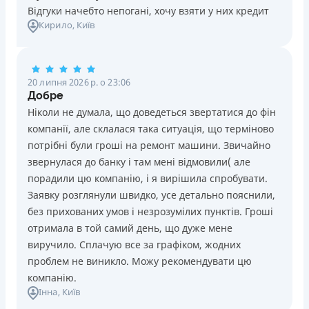
Відгуки начебто непогані, хочу взяти у них кредит
Кирило
, Київ
20 липня 2026 р. о 23:06
Добре
Ніколи не думала, що доведеться звертатися до фін
компанії, але склалася така ситуація, що терміново
потрібні були гроші на ремонт машини. Звичайно
звернулася до банку і там мені відмовили( але
порадили цю компанію, і я вирішила спробувати.
Заявку розглянули швидко, усе детально пояснили,
без прихованих умов і незрозумілих пунктів. Гроші
отримала в той самий день, що дуже мене
виручило. Сплачую все за графіком, жодних
проблем не виникло. Можу рекомендувати цю
компанію.
Інна
, Київ