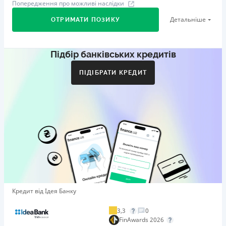
Попередження про можливі наслідки
Детальніше
ОТРИМАТИ ПОЗИКУ
Підбір банківських кредитів
Перший займ
вiд 29%/рік до 500 000 ₴
ПІДІБРАТИ КРЕДИТ
Додаткова комісія за дострокове погашення
Додаткова комісія за дострокове погашення не
нараховується
Штрафи
Пеня у розмірі подвійної облікової ставки НБУ, що діяла
у період, за який сплачується пеня, від простроченої
суми.
Необхідні документи
Довідка про доходи
,
Паспорт
,
ІПН
Кредит від Ідея Банку
Вік
21 - 65 років
3,3
0
FinAwards 2026