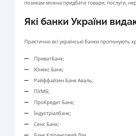
позикам можна придбати товари, послуги, нер
18 - 62 роки
Які банки України вида
Практично всі українські банки пропонують кр
ПриватБанк;
Юнекс Банк;
Райффайзен Банк Аваль;
ПУМБ;
ПроКредит Банк;
Індустріалбанк;
Сенс Банк;
Банк Кліринговий Дім.