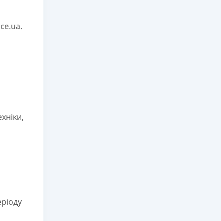
ce.ua.
хніки,
еріоду