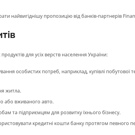
рати найвигіднішу пропозицію від банків-партнерів Finan
итів
родуктів для усіх верств населення України:
вання особистих потреб, наприклад, купівлі побутової те
ня житла.
го або вживаного авто.
бам та підприємцям для розвитку їхнього бізнесу.
ористовувати кредитні кошти банку протягом певного п