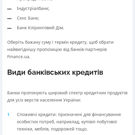
В касах і терміналах відділень
Через термінали самообслуговування
Індустріалбанк;
Оплата на розрахунковий рахунок
Ліцензія НБУ
Сенс Банк;
Онлайн (через сайт або інтернет-банкінг)
Ліцензія НБУ №10
Через термінали самообслуговування
Банк Кліринговий Дім.
Вся інформація про кредит
Ліцензія НБУ
Ліцензія НБУ №171
Оберіть бажану суму і термін кредиту, щоб обрати
найвигіднішу пропозицію від банків-партнерів
Детальніше
ОТРИМАТИ ПОЗИКУ
Вся інформація про кредит
Finance.ua.
Види банківських кредитів
Детальніше
ОТРИМАТИ ПОЗИКУ
Банки пропонують широкий спектр кредитних продуктів
для усіх верств населення України:
Споживчі кредити: призначені для фінансування
особистих потреб, наприклад, купівлі побутової
техніки, меблів, подорожей тощо.