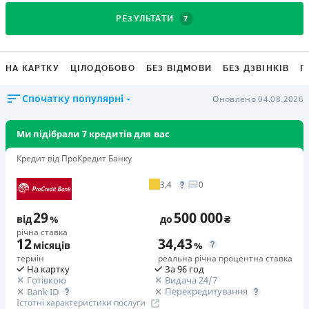
7
РЕЗУЛЬТАТИ
НА КАРТКУ
ЦІЛОДОБОВО
БЕЗ ВІДМОВИ
БЕЗ ДЗВІНКІВ
Г
Спочатку популярні
Оновлено 04.08.2026
Ми підібрали 7 кредитів для вас
Кредит від ПроКредит Банку
3,4
0
29
500 000
від
%
до
₴
річна ставка
12
34,43
місяців
%
термін
реальна річна процентна ставка
На картку
За 96 год
Готівкою
Видача 24/7
Перекредитування
Bank ID
Істотні характеристики послуги