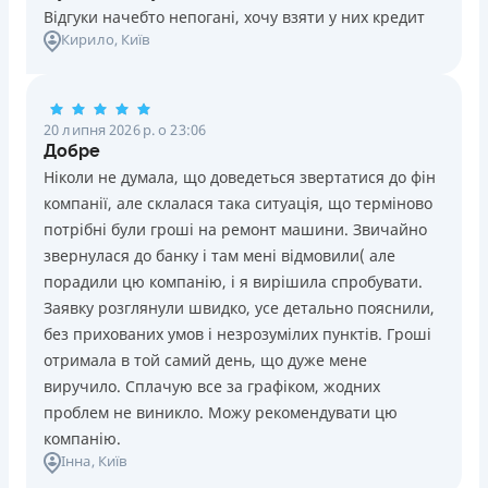
Відгуки начебто непогані, хочу взяти у них кредит
Кирило
, Київ
20 липня 2026 р. о 23:06
Добре
Ніколи не думала, що доведеться звертатися до фін
компанії, але склалася така ситуація, що терміново
потрібні були гроші на ремонт машини. Звичайно
звернулася до банку і там мені відмовили( але
порадили цю компанію, і я вирішила спробувати.
Заявку розглянули швидко, усе детально пояснили,
без прихованих умов і незрозумілих пунктів. Гроші
отримала в той самий день, що дуже мене
виручило. Сплачую все за графіком, жодних
проблем не виникло. Можу рекомендувати цю
компанію.
Інна
, Київ