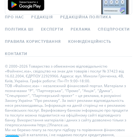
ПРО НАС
РЕДАКЦІЯ
РЕДАКЦІЙНА ПОЛІТИКА
ПОЛІТИКА ШІ
ЕКСПЕРТИ
РЕКЛАМА
СПЕЦПРОЄКТИ
ПРАВИЛА КОРИСТУВАННЯ
КОНФІДЕНЦІЙНІСТЬ
КОНТАКТИ
© 2000–2026 Товариство з обмеженою відповідальністю
«Файненс.юа», свідоцтво на знак для товарів і послуг № 37423 від
16.02.2004, ЄДРПОУ 22929966. Адреса: вул. Миколи Грінченка, 4В,
Київ, Україна. Графік роботи: Пн–Пт 9:00–18:00.
ТОВ «Файненс.юа» – незалежний фінансовий портал. Матеріали з
позначками “Р”, “Партнерська”, “Промо”, “Акція”, “Думка”,
“Спецпроєкт”, “Партнерський проєкт” – це реклама, в розумінні
Закону України “Про рекламу”. За зміст реклами відповідальність
несе рекламодавець. Інформація на даній сторінці не є рекламою
банківських послуг. Верифіковану банком інформацію про продукти
та послуги можна подивитися на офіційному сайті відповідного
банку. Використання матеріалів і даних з сайту дозволено тільки з
гіперпосиланням https://finance.ua.
Ми не беремо плату за послуги підбору та порівняння фінансових
пропозицій в каталогах, і не надаємо послуги кредитування,