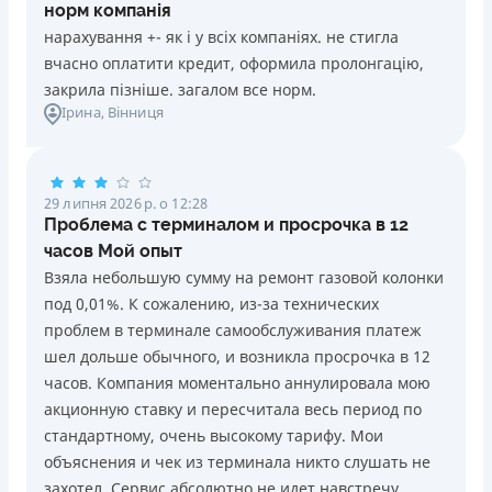
норм компанія
нарахування +- як і у всіх компаніях. не стигла
вчасно оплатити кредит, оформила пролонгацію,
закрила пізніше. загалом все норм.
Ірина
, Вінниця
29 липня 2026 р. о 12:28
Проблема с терминалом и просрочка в 12
часов Мой опыт
Взяла небольшую сумму на ремонт газовой колонки
под 0,01%. К сожалению, из-за технических
проблем в терминале самообслуживания платеж
шел дольше обычного, и возникла просрочка в 12
часов. Компания моментально аннулировала мою
акционную ставку и пересчитала весь период по
стандартному, очень высокому тарифу. Мои
объяснения и чек из терминала никто слушать не
захотел. Сервис абсолютно не идет навстречу