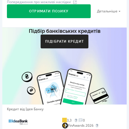
Попередження про можливі наслідки
Детальніше
ОТРИМАТИ ПОЗИКУ
Підбір банківських кредитів
Перший займ
вiд 29%/рік до 500 000 ₴
ПІДІБРАТИ КРЕДИТ
Додаткова комісія за дострокове погашення
Додаткова комісія за дострокове погашення не
нараховується
Штрафи
Пеня у розмірі подвійної облікової ставки НБУ, що діяла
у період, за який сплачується пеня, від простроченої
суми.
Необхідні документи
Довідка про доходи
,
Паспорт
,
ІПН
Кредит від Ідея Банку
Вік
21 - 65 років
3,3
0
FinAwards 2026