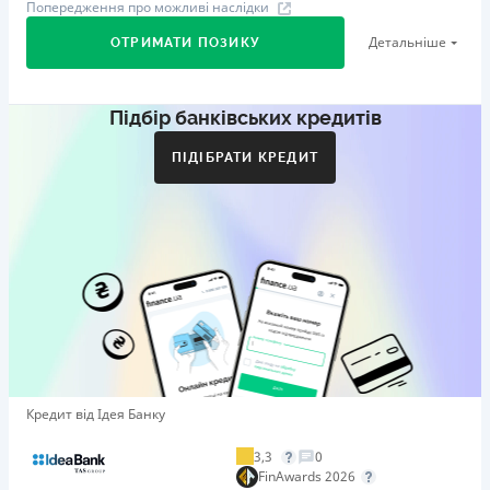
Попередження про можливі наслідки
Детальніше
ОТРИМАТИ ПОЗИКУ
Підбір банківських кредитів
Перший займ
вiд 29%/рік до 500 000 ₴
ПІДІБРАТИ КРЕДИТ
Додаткова комісія за дострокове погашення
Додаткова комісія за дострокове погашення не
нараховується
Штрафи
Пеня у розмірі подвійної облікової ставки НБУ, що діяла
у період, за який сплачується пеня, від простроченої
суми.
Необхідні документи
Довідка про доходи
,
Паспорт
,
ІПН
Кредит від Ідея Банку
Вік
21 - 65 років
3,3
0
FinAwards 2026