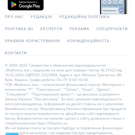
ПРО НАС
РЕДАКЦІЯ
РЕДАКЦІЙНА ПОЛІТИКА
ПОЛІТИКА ШІ
ЕКСПЕРТИ
РЕКЛАМА
СПЕЦПРОЄКТИ
ПРАВИЛА КОРИСТУВАННЯ
КОНФІДЕНЦІЙНІСТЬ
КОНТАКТИ
© 2000–2026 Товариство з обмеженою відповідальністю
«Файненс.юа», свідоцтво на знак для товарів і послуг № 37423 від
16.02.2004, ЄДРПОУ 22929966. Адреса: вул. Миколи Грінченка, 4В,
Київ, Україна. Графік роботи: Пн–Пт 9:00–18:00.
ТОВ «Файненс.юа» – незалежний фінансовий портал. Матеріали з
позначками “Р”, “Партнерська”, “Промо”, “Акція”, “Думка”,
“Спецпроєкт”, “Партнерський проєкт” – це реклама, в розумінні
Закону України “Про рекламу”. За зміст реклами відповідальність
несе рекламодавець. Інформація на даній сторінці не є рекламою
банківських послуг. Верифіковану банком інформацію про продукти
та послуги можна подивитися на офіційному сайті відповідного
банку. Використання матеріалів і даних з сайту дозволено тільки з
гіперпосиланням https://finance.ua.
Ми не беремо плату за послуги підбору та порівняння фінансових
пропозицій в каталогах, і не надаємо послуги кредитування,