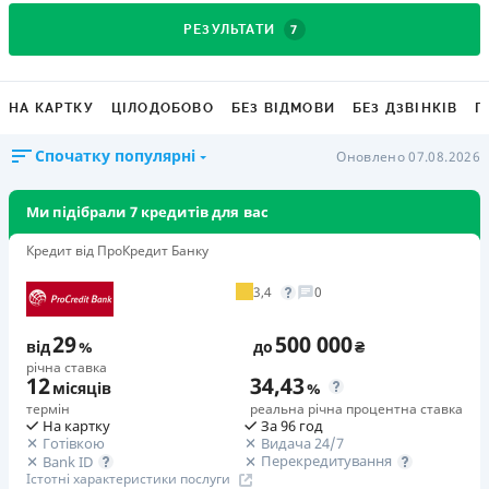
7
РЕЗУЛЬТАТИ
НА КАРТКУ
ЦІЛОДОБОВО
БЕЗ ВІДМОВИ
БЕЗ ДЗВІНКІВ
Г
Спочатку популярні
Оновлено 07.08.2026
Ми підібрали 7 кредитів для вас
Кредит від ПроКредит Банку
3,4
0
29
500 000
від
%
до
₴
річна ставка
12
34,43
місяців
%
термін
реальна річна процентна ставка
На картку
За 96 год
Готівкою
Видача 24/7
Перекредитування
Bank ID
Істотні характеристики послуги