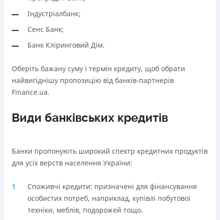
В касах і терміналах відділень
Через термінали самообслуговування
Індустріалбанк;
Оплата на розрахунковий рахунок
Ліцензія НБУ
Сенс Банк;
Онлайн (через сайт або інтернет-банкінг)
Ліцензія НБУ №10
Через термінали самообслуговування
Банк Кліринговий Дім.
Вся інформація про кредит
Ліцензія НБУ
Ліцензія НБУ №171
Оберіть бажану суму і термін кредиту, щоб обрати
найвигіднішу пропозицію від банків-партнерів
Детальніше
ОТРИМАТИ ПОЗИКУ
Вся інформація про кредит
Finance.ua.
Види банківських кредитів
Детальніше
ОТРИМАТИ ПОЗИКУ
Банки пропонують широкий спектр кредитних продуктів
для усіх верств населення України:
Споживчі кредити: призначені для фінансування
особистих потреб, наприклад, купівлі побутової
техніки, меблів, подорожей тощо.