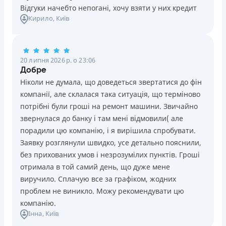
Відгуки начебто непогані, хочу взяти у них кредит
Кирило
, Київ
20 липня 2026 р. о 23:06
Добре
Ніколи не думала, що доведеться звертатися до фін
компанії, але склалася така ситуація, що терміново
потрібні були гроші на ремонт машини. Звичайно
звернулася до банку і там мені відмовили( але
порадили цю компанію, і я вирішила спробувати.
Заявку розглянули швидко, усе детально пояснили,
без прихованих умов і незрозумілих пунктів. Гроші
отримала в той самий день, що дуже мене
виручило. Сплачую все за графіком, жодних
проблем не виникло. Можу рекомендувати цю
компанію.
Інна
, Київ