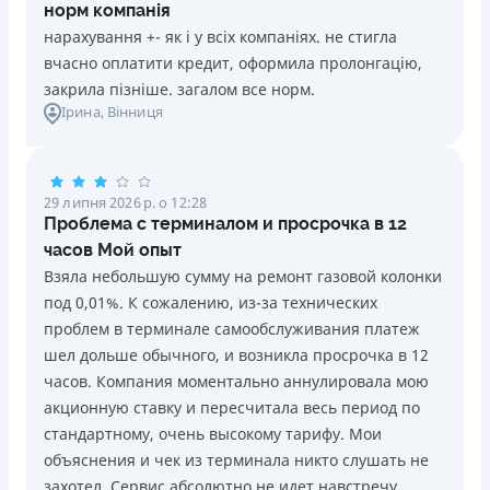
норм компанія
нарахування +- як і у всіх компаніях. не стигла
вчасно оплатити кредит, оформила пролонгацію,
закрила пізніше. загалом все норм.
Ірина
, Вінниця
29 липня 2026 р. о 12:28
Проблема с терминалом и просрочка в 12
часов Мой опыт
Взяла небольшую сумму на ремонт газовой колонки
под 0,01%. К сожалению, из-за технических
проблем в терминале самообслуживания платеж
шел дольше обычного, и возникла просрочка в 12
часов. Компания моментально аннулировала мою
акционную ставку и пересчитала весь период по
стандартному, очень высокому тарифу. Мои
объяснения и чек из терминала никто слушать не
захотел. Сервис абсолютно не идет навстречу