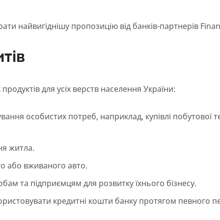
рати найвигіднішу пропозицію від банків-партнерів Finan
итів
родуктів для усіх верств населення України:
вання особистих потреб, наприклад, купівлі побутової те
ня житла.
го або вживаного авто.
бам та підприємцям для розвитку їхнього бізнесу.
ористовувати кредитні кошти банку протягом певного п