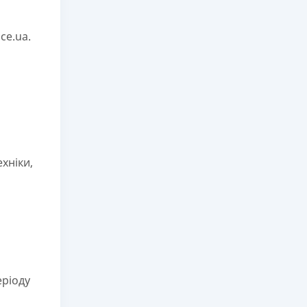
ce.ua.
хніки,
еріоду