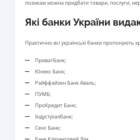
позикам можна придбати товари, послуги, нер
18 - 62 роки
Які банки України вида
Практично всі українські банки пропонують кр
ПриватБанк;
Юнекс Банк;
Райффайзен Банк Аваль;
ПУМБ;
ПроКредит Банк;
Індустріалбанк;
Сенс Банк;
Банк Кліринговий Дім.