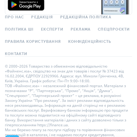
ПРО НАС
РЕДАКЦІЯ
РЕДАКЦІЙНА ПОЛІТИКА
ПОЛІТИКА ШІ
ЕКСПЕРТИ
РЕКЛАМА
СПЕЦПРОЄКТИ
ПРАВИЛА КОРИСТУВАННЯ
КОНФІДЕНЦІЙНІСТЬ
КОНТАКТИ
© 2000–2026 Товариство з обмеженою відповідальністю
«Файненс.юа», свідоцтво на знак для товарів і послуг № 37423 від
16.02.2004, ЄДРПОУ 22929966. Адреса: вул. Миколи Грінченка, 4В,
Київ, Україна. Графік роботи: Пн–Пт 9:00–18:00.
ТОВ «Файненс.юа» – незалежний фінансовий портал. Матеріали з
позначками “Р”, “Партнерська”, “Промо”, “Акція”, “Думка”,
“Спецпроєкт”, “Партнерський проєкт” – це реклама, в розумінні
Закону України “Про рекламу”. За зміст реклами відповідальність
несе рекламодавець. Інформація на даній сторінці не є рекламою
банківських послуг. Верифіковану банком інформацію про продукти
та послуги можна подивитися на офіційному сайті відповідного
банку. Використання матеріалів і даних з сайту дозволено тільки з
гіперпосиланням https://finance.ua.
Ми не беремо плату за послуги підбору та порівняння фінансових
пропозицій в каталогах, і не надаємо послуги кредитування,