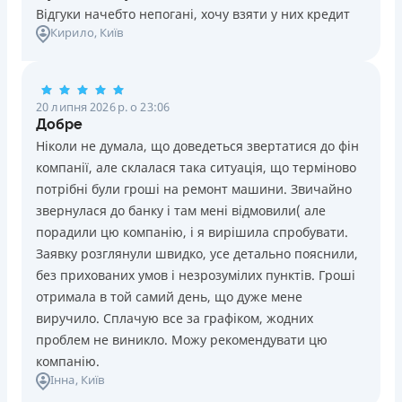
Відгуки начебто непогані, хочу взяти у них кредит
Кирило
, Київ
20 липня 2026 р. о 23:06
Добре
Ніколи не думала, що доведеться звертатися до фін
компанії, але склалася така ситуація, що терміново
потрібні були гроші на ремонт машини. Звичайно
звернулася до банку і там мені відмовили( але
порадили цю компанію, і я вирішила спробувати.
Заявку розглянули швидко, усе детально пояснили,
без прихованих умов і незрозумілих пунктів. Гроші
отримала в той самий день, що дуже мене
виручило. Сплачую все за графіком, жодних
проблем не виникло. Можу рекомендувати цю
компанію.
Інна
, Київ