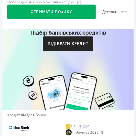
Попередження про можливі наслідки
Детальніше
ОТРИМАТИ ПОЗИКУ
Підбір банківських кредитів
Перший займ
вiд 29%/рік до 500 000 ₴
ПІДІБРАТИ КРЕДИТ
Додаткова комісія за дострокове погашення
Додаткова комісія за дострокове погашення не
нараховується
Штрафи
Пеня у розмірі подвійної облікової ставки НБУ, що діяла
у період, за який сплачується пеня, від простроченої
суми.
Необхідні документи
Довідка про доходи
,
Паспорт
,
ІПН
Кредит від Ідея Банку
Вік
21 - 65 років
3,3
0
FinAwards 2026