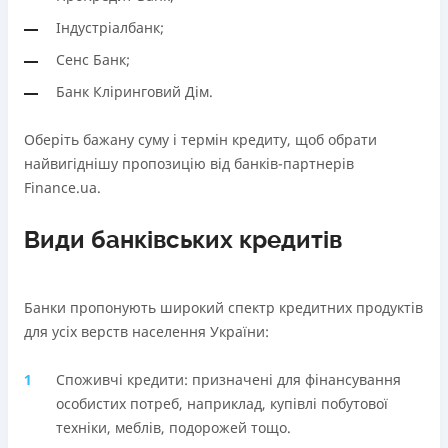
В касах і терміналах відділень
Через термінали самообслуговування
Індустріалбанк;
Оплата на розрахунковий рахунок
Ліцензія НБУ
Сенс Банк;
Онлайн (через сайт або інтернет-банкінг)
Ліцензія НБУ №10
Через термінали самообслуговування
Банк Кліринговий Дім.
Вся інформація про кредит
Ліцензія НБУ
Ліцензія НБУ №171
Оберіть бажану суму і термін кредиту, щоб обрати
найвигіднішу пропозицію від банків-партнерів
Детальніше
ОТРИМАТИ ПОЗИКУ
Вся інформація про кредит
Finance.ua.
Види банківських кредитів
Детальніше
ОТРИМАТИ ПОЗИКУ
Банки пропонують широкий спектр кредитних продуктів
для усіх верств населення України:
Споживчі кредити: призначені для фінансування
особистих потреб, наприклад, купівлі побутової
техніки, меблів, подорожей тощо.