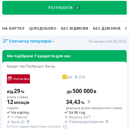
7
РЕЗУЛЬТАТИ
НА КАРТКУ
ЦІЛОДОБОВО
БЕЗ ВІДМОВИ
БЕЗ ДЗВІНКІВ
Г
Спочатку популярні
Оновлено 04.08.2026
Ми підібрали 7 кредитів для вас
Кредит від ПроКредит Банку
3,4
0
29
500 000
від
%
до
₴
річна ставка
12
34,43
місяців
%
термін
реальна річна процентна ставка
На картку
За 96 год
Готівкою
Видача 24/7
Перекредитування
Bank ID
Істотні характеристики послуги