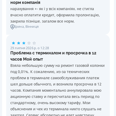
норм компанія
нарахування +- як і у всіх компаніях. не стигла
вчасно оплатити кредит, оформила пролонгацію,
закрила пізніше. загалом все норм.
Ірина
, Вінниця
29 липня 2026 р. о 12:28
Проблема с терминалом и просрочка в 12
часов Мой опыт
Взяла небольшую сумму на ремонт газовой колонки
под 0,01%. К сожалению, из-за технических
проблем в терминале самообслуживания платеж
шел дольше обычного, и возникла просрочка в 12
часов. Компания моментально аннулировала мою
акционную ставку и пересчитала весь период по
стандартному, очень высокому тарифу. Мои
объяснения и чек из терминала никто слушать не
захотел. Сервис абсолютно не идет навстречу