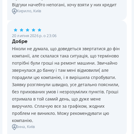
Відгуки начебто непогані, хочу взяти у них кредит
Кирило
, Київ
20 липня 2026 р. о 23:06
Добре
Ніколи не думала, що доведеться звертатися до фін
компанії, але склалася така ситуація, що терміново
потрібні були гроші на ремонт машини. Звичайно
звернулася до банку і там мені відмовили( але
порадили цю компанію, і я вирішила спробувати.
Заявку розглянули швидко, усе детально пояснили,
без прихованих умов і незрозумілих пунктів. Гроші
отримала в той самий день, що дуже мене
виручило. Сплачую все за графіком, жодних
проблем не виникло. Можу рекомендувати цю
компанію.
Інна
, Київ