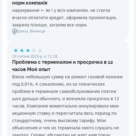
норм компанія
нарахування +- як і у всіх компаніях. не стигла
вчасно оплатити кредит, оформила пролонгацію,
закрила пізніше. загалом все норм.
Ірина
, Вінниця
29 липня 2026 р. о 12:28
Проблема с терминалом и просрочка в 12
часов Мой опыт
Взяла небольшую сумму на ремонт газовой колонки
под 0,01%. К сожалению, из-за технических
проблем в терминале самообслуживания платеж
шел дольше обычного, и возникла просрочка в 12
часов. Компания моментально аннулировала мою
акционную ставку и пересчитала весь период по
стандартному, очень высокому тарифу. Мои
объяснения и чек из терминала никто слушать не
захотел. Сервис абсолютно не идет навстречу