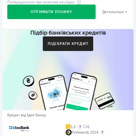
Попередження про можливі наслідки
Детальніше
ОТРИМАТИ ПОЗИКУ
Підбір банківських кредитів
Перший займ
вiд 29%/рік до 500 000 ₴
ПІДІБРАТИ КРЕДИТ
Додаткова комісія за дострокове погашення
Додаткова комісія за дострокове погашення не
нараховується
Штрафи
Пеня у розмірі подвійної облікової ставки НБУ, що діяла
у період, за який сплачується пеня, від простроченої
суми.
Необхідні документи
Довідка про доходи
,
Паспорт
,
ІПН
Кредит від Ідея Банку
Вік
21 - 65 років
3,3
0
FinAwards 2026