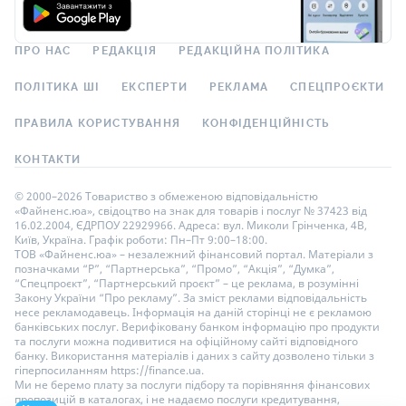
ПРО НАС
РЕДАКЦІЯ
РЕДАКЦІЙНА ПОЛІТИКА
ПОЛІТИКА ШІ
ЕКСПЕРТИ
РЕКЛАМА
СПЕЦПРОЄКТИ
ПРАВИЛА КОРИСТУВАННЯ
КОНФІДЕНЦІЙНІСТЬ
КОНТАКТИ
© 2000–2026 Товариство з обмеженою відповідальністю
«Файненс.юа», свідоцтво на знак для товарів і послуг № 37423 від
16.02.2004, ЄДРПОУ 22929966. Адреса: вул. Миколи Грінченка, 4В,
Київ, Україна. Графік роботи: Пн–Пт 9:00–18:00.
ТОВ «Файненс.юа» – незалежний фінансовий портал. Матеріали з
позначками “Р”, “Партнерська”, “Промо”, “Акція”, “Думка”,
“Спецпроєкт”, “Партнерський проєкт” – це реклама, в розумінні
Закону України “Про рекламу”. За зміст реклами відповідальність
несе рекламодавець. Інформація на даній сторінці не є рекламою
банківських послуг. Верифіковану банком інформацію про продукти
та послуги можна подивитися на офіційному сайті відповідного
банку. Використання матеріалів і даних з сайту дозволено тільки з
гіперпосиланням https://finance.ua.
Ми не беремо плату за послуги підбору та порівняння фінансових
пропозицій в каталогах, і не надаємо послуги кредитування,