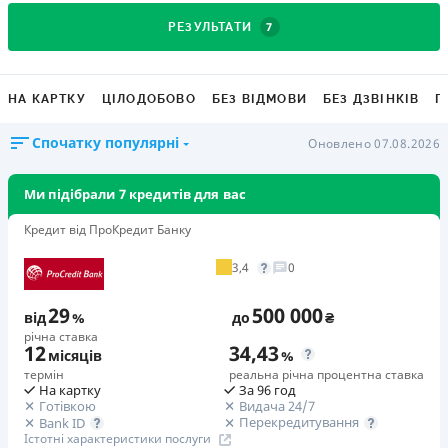
7
РЕЗУЛЬТАТИ
НА КАРТКУ
ЦІЛОДОБОВО
БЕЗ ВІДМОВИ
БЕЗ ДЗВІНКІВ
Г
Спочатку популярні
Оновлено 07.08.2026
Ми підібрали 7 кредитів для вас
Кредит від ПроКредит Банку
3,4
0
29
500 000
від
%
до
₴
річна ставка
12
34,43
місяців
%
термін
реальна річна процентна ставка
На картку
За 96 год
Готівкою
Видача 24/7
Перекредитування
Bank ID
Істотні характеристики послуги