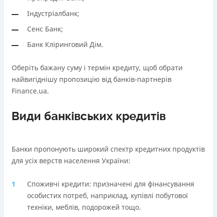
В касах і терміналах відділень
Через термінали самообслуговування
Індустріалбанк;
Оплата на розрахунковий рахунок
Ліцензія НБУ
Сенс Банк;
Онлайн (через сайт або інтернет-банкінг)
Ліцензія НБУ №10
Через термінали самообслуговування
Банк Кліринговий Дім.
Вся інформація про кредит
Ліцензія НБУ
Ліцензія НБУ №171
Оберіть бажану суму і термін кредиту, щоб обрати
найвигіднішу пропозицію від банків-партнерів
Детальніше
ОТРИМАТИ ПОЗИКУ
Вся інформація про кредит
Finance.ua.
Види банківських кредитів
Детальніше
ОТРИМАТИ ПОЗИКУ
Банки пропонують широкий спектр кредитних продуктів
для усіх верств населення України:
Споживчі кредити: призначені для фінансування
особистих потреб, наприклад, купівлі побутової
техніки, меблів, подорожей тощо.