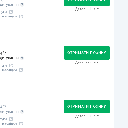
Онлайн (через сайт або інтернет-банкінг)
дитування
іцензія НБУ
Детальніше
луги
іцензія НБУ №96
 наслідки
ся інформація про кредит
огашення
В касах і терміналах відділень
Онлайн (через сайт або інтернет-банкінг)
4/7
Через відділення банків-партнерів
ОТРИМАТИ ПОЗИКУ
дитування
Через термінали самообслуговування
Детальніше
луги
іцензія НБУ
 наслідки
іцензія НБУ №240
ся інформація про кредит
огашення
В касах і терміналах відділень
Оплата на розрахунковий рахунок
4/7
Онлайн (через сайт або інтернет-банкінг)
ОТРИМАТИ ПОЗИКУ
дитування
іцензія НБУ
Детальніше
луги
іцензія переоформлена 07.03.2024 р.
 наслідки