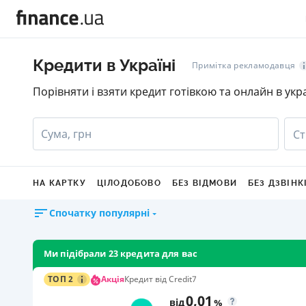
Кредити в Україні
Примітка рекламодавця
Порівняти і взяти кредит готівкою та онлайн в укр
Сума, грн
Ст
НА КАРТКУ
ЦІЛОДОБОВО
БЕЗ ВІДМОВИ
БЕЗ ДЗВІНК
Спочатку популярні
Ми підібрали 23 кредита для вас
Акція
ТОП 2
Кредит від Credit7
0,01
від
%