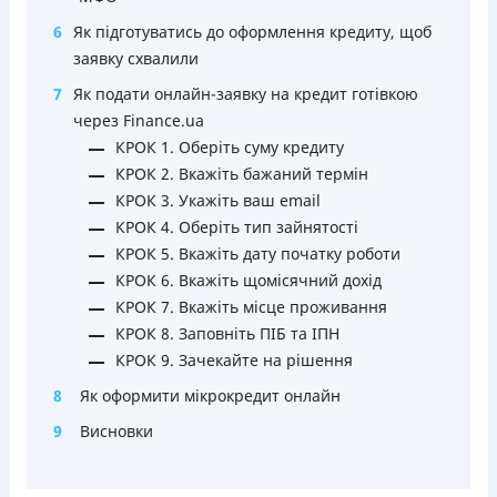
Зручний додаток для оформлення та управління
6
Як підготуватись до оформлення кредиту, щоб
платіжною карткою та кредитним лімітом (відсутність
заявку схвалили
необхідності спілкуватися з контакт центром)
7
Як подати онлайн-заявку на кредит готівкою
Строк користування кредитним лімітом необмежений
через Finance.ua
при вчасному обслуговуванні (строк кредитної лінії 5
КРОК 1. Оберіть суму кредиту
років з можливістю пролонгації)
КРОК 2. Вкажіть бажаний термін
Можна використовувати ліміт на будь які споживчі
КРОК 3. Укажіть ваш email
потреби
КРОК 4. Оберіть тип зайнятості
Недоліки
КРОК 5. Вкажіть дату початку роботи
Нема програми лояльності для постійних клієнтів
КРОК 6. Вкажіть щомісячний дохід
Нема кредиту для юросіб (ФОП)
КРОК 7. Вкажіть місце проживання
Немає цілодобової підтримки
по телефону, в Viber,
КРОК 8. Заповніть ПІБ та ІПН
Telegram, Facebook
КРОК 9. Зачекайте на рішення
Погашення
8
Як оформити мікрокредит онлайн
Онлайн (через сайт або інтернет-банкінг)
9
Висновки
Через термінали самообслуговування
Ліцензія НБУ