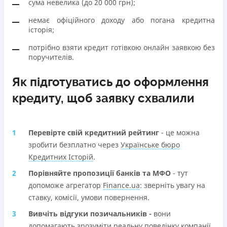
сума невелика (до 20 000 грн);
немає офіційного доходу або погана кредитна
історія;
потрібно взяти кредит готівкою онлайн заявкою без
поручителів.
Як підготуватись до оформлення
кредиту, щоб заявку схвалили
Перевірте свій кредитний рейтинг
- це можна
зробити безплатно через
Українське бюро
Кредитних Історій
.
Порівняйте пропозиції банків та МФО
- тут
допоможе агрегатор
Finance.ua
: зверніть увагу на
ставку, комісії, умови повернення.
Вивчіть відгуки позичальників -
вони
допомагають зрозуміти реальну поведінку компанії.