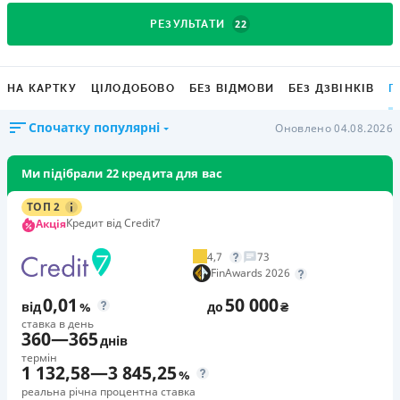
22
РЕЗУЛЬТАТИ
НА КАРТКУ
ЦІЛОДОБОВО
БЕЗ ВІДМОВИ
БЕЗ ДЗВІНКІВ
Г
Спочатку популярні
Оновлено 04.08.2026
Ми підібрали 22 кредита для вас
ТОП 2
Кредит від Credit7
Акція
4,7
73
FinAwards 2026
0,01
50 000
від
%
до
₴
ставка в день
360
—
365
днів
термін
1 132,58
—
3 845,25
%
реальна річна процентна ставка