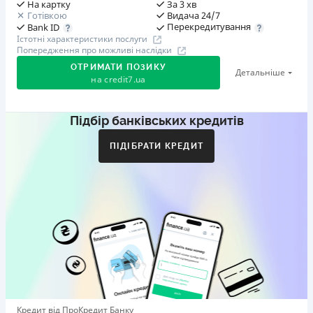
На картку
За 3 хв
Готівкою
Видача 24/7
Перекредитування
Bank ID
Істотні характеристики послуги
Попередження про можливі наслідки
ОТРИМАТИ ПОЗИКУ
Детальніше
на
credit7.ua
Підбір банківських кредитів
Акція: «Кешбек за друга»
Клієнт ділиться реферальним посиланням з другом.
ПІДІБРАТИ КРЕДИТ
Коли друг реєструється та отримує перший кредит
(від 1000 грн), клієнт автоматично отримує 400 грн
кешбеку. Акція триває до 10.12.2026
🥉 Бронза FinAwards 2026
Бронзовий призер FinAwards 2026 «Найкраща програма
лояльності»
Перший займ
вiд 0,01%/день до 30 000 ₴
Повторний займ
Кредит від ПроКредит Банку