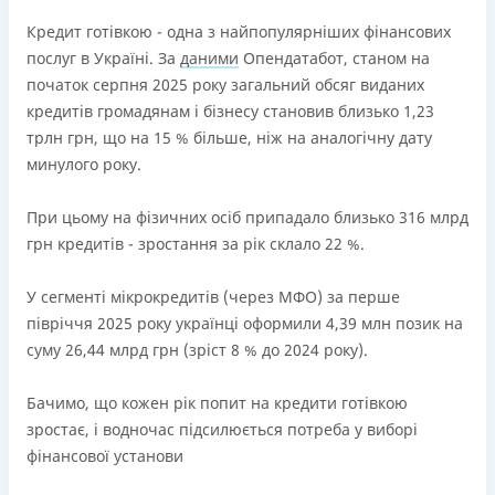
переоформлена НБУ 14.03.2024
Кредит готівкою - одна з найпопулярніших фінансових
Вся інформація про кредит
послуг в Україні. За
даними
Опендатабот, станом на
початок серпня 2025 року загальний обсяг виданих
кредитів громадянам і бізнесу становив близько 1,23
Детальніше
ОТРИМАТИ ПОЗИКУ
трлн грн, що на 15 % більше, ніж на аналогічну дату
минулого року.
При цьому на фізичних осіб припадало близько 316 млрд
грн кредитів - зростання за рік склало 22 %.
У сегменті мікрокредитів (через МФО) за перше
півріччя 2025 року українці оформили 4,39 млн позик на
суму 26,44 млрд грн (зріст 8 % до 2024 року).
Бачимо, що кожен рік попит на кредити готівкою
зростає, і водночас підсилюється потреба у виборі
фінансової установи