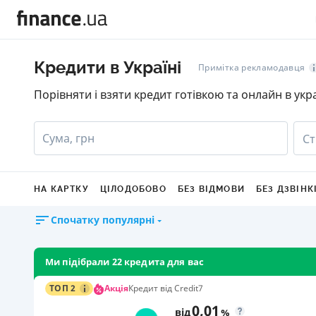
Кредити в Україні
Примітка рекламодавця
Порівняти і взяти кредит готівкою та онлайн в укр
Сума, грн
Ст
НА КАРТКУ
ЦІЛОДОБОВО
БЕЗ ВІДМОВИ
БЕЗ ДЗВІНК
Спочатку популярні
Ми підібрали 22 кредита для вас
Акція
ТОП 2
Кредит від Credit7
0,01
від
%