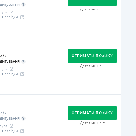
дитування
іцензія НБУ
Детальніше
луги
іцензія НБУ №96
 наслідки
ся інформація про кредит
огашення
В касах і терміналах відділень
Онлайн (через сайт або інтернет-банкінг)
4/7
Через відділення банків-партнерів
ОТРИМАТИ ПОЗИКУ
дитування
Через термінали самообслуговування
Детальніше
луги
іцензія НБУ
 наслідки
іцензія НБУ №240
ся інформація про кредит
огашення
В касах і терміналах відділень
Оплата на розрахунковий рахунок
4/7
Онлайн (через сайт або інтернет-банкінг)
ОТРИМАТИ ПОЗИКУ
дитування
іцензія НБУ
Детальніше
луги
іцензія переоформлена 07.03.2024 р.
 наслідки