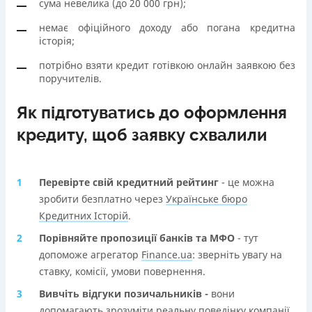
сума невелика (до 20 000 грн);
немає офіційного доходу або погана кредитна
історія;
потрібно взяти кредит готівкою онлайн заявкою без
поручителів.
Як підготуватись до оформлення
кредиту, щоб заявку схвалили
Перевірте свій кредитний рейтинг
- це можна
зробити безплатно через
Українське бюро
Кредитних Історій
.
Порівняйте пропозиції банків та МФО
- тут
допоможе агрегатор
Finance.ua
: зверніть увагу на
ставку, комісії, умови повернення.
Вивчіть відгуки позичальників -
вони
допомагають зрозуміти реальну поведінку компанії.