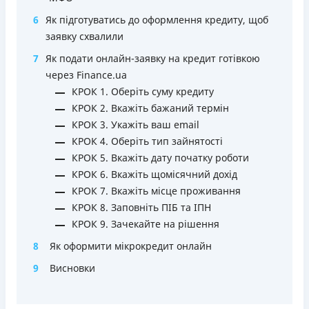
Зручний додаток для оформлення та управління
6
Як підготуватись до оформлення кредиту, щоб
платіжною карткою та кредитним лімітом (відсутність
заявку схвалили
необхідності спілкуватися з контакт центром)
7
Як подати онлайн-заявку на кредит готівкою
Строк користування кредитним лімітом необмежений
через Finance.ua
при вчасному обслуговуванні (строк кредитної лінії 5
КРОК 1. Оберіть суму кредиту
років з можливістю пролонгації)
КРОК 2. Вкажіть бажаний термін
Можна використовувати ліміт на будь які споживчі
КРОК 3. Укажіть ваш email
потреби
КРОК 4. Оберіть тип зайнятості
Недоліки
КРОК 5. Вкажіть дату початку роботи
Нема програми лояльності для постійних клієнтів
КРОК 6. Вкажіть щомісячний дохід
Нема кредиту для юросіб (ФОП)
КРОК 7. Вкажіть місце проживання
Немає цілодобової підтримки
по телефону, в Viber,
КРОК 8. Заповніть ПІБ та ІПН
Telegram, Facebook
КРОК 9. Зачекайте на рішення
Погашення
8
Як оформити мікрокредит онлайн
Онлайн (через сайт або інтернет-банкінг)
9
Висновки
Через термінали самообслуговування
Ліцензія НБУ