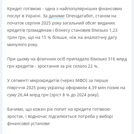
переоформлена НБУ 14.03.2024
Кредит готівкою - одна з найпопулярніших фінансових
Вся інформація про кредит
послуг в Україні. За
даними
Опендатабот, станом на
початок серпня 2025 року загальний обсяг виданих
кредитів громадянам і бізнесу становив близько 1,23
Детальніше
ОТРИМАТИ ПОЗИКУ
трлн грн, що на 15 % більше, ніж на аналогічну дату
минулого року.
При цьому на фізичних осіб припадало близько 316 млрд
грн кредитів - зростання за рік склало 22 %.
У сегменті мікрокредитів (через МФО) за перше
півріччя 2025 року українці оформили 4,39 млн позик на
суму 26,44 млрд грн (зріст 8 % до 2024 року).
Бачимо, що кожен рік попит на кредити готівкою
зростає, і водночас підсилюється потреба у виборі
фінансової установи