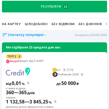
22
РЕЗУЛЬТАТИ
НА КАРТКУ
ЦІЛОДОБОВО
БЕЗ ВІДМОВИ
БЕЗ ДЗВІНКІВ
Г
Спочатку популярні
Оновлено 04.08.2026
Ми підібрали 22 кредита для вас
ТОП 2
Кредит від Credit7
Акція
4,7
73
FinAwards 2026
0,01
50 000
від
%
до
₴
ставка в день
360
—
365
днів
термін
1 132,58
—
3 845,25
%
реальна річна процентна ставка