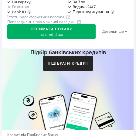
На картку
За 3 хв
Готівкою
Видача 24/7
Перекредитування
Bank ID
Істотні характеристики послуги
Попередження про можливі наслідки
ОТРИМАТИ ПОЗИКУ
Детальніше
на
credit7.ua
Підбір банківських кредитів
Акція: «Кешбек за друга»
Клієнт ділиться реферальним посиланням з другом.
ПІДІБРАТИ КРЕДИТ
Коли друг реєструється та отримує перший кредит
(від 1000 грн), клієнт автоматично отримує 400 грн
кешбеку. Акція триває до 10.12.2026
🥉 Бронза FinAwards 2026
Бронзовий призер FinAwards 2026 «Найкраща програма
лояльності»
Перший займ
вiд 0,01%/день до 30 000 ₴
Повторний займ
Кредит від ПроКредит Банку