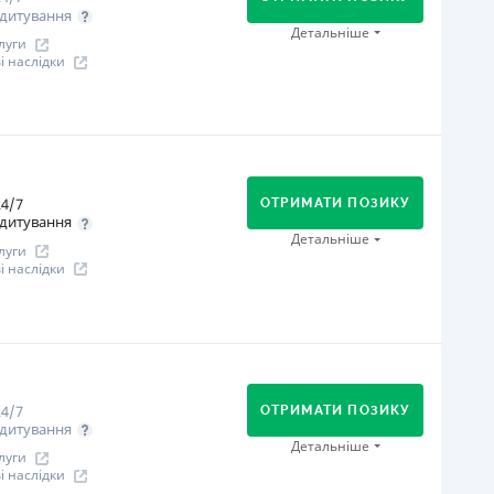
дитування
іцензія НБУ
Детальніше
луги
іцензія НБУ №96
 наслідки
ся інформація про кредит
огашення
В касах і терміналах відділень
Онлайн (через сайт або інтернет-банкінг)
4/7
Через відділення банків-партнерів
ОТРИМАТИ ПОЗИКУ
дитування
Через термінали самообслуговування
Детальніше
луги
іцензія НБУ
 наслідки
іцензія НБУ №240
ся інформація про кредит
огашення
В касах і терміналах відділень
Оплата на розрахунковий рахунок
4/7
Онлайн (через сайт або інтернет-банкінг)
ОТРИМАТИ ПОЗИКУ
дитування
іцензія НБУ
Детальніше
луги
іцензія переоформлена 07.03.2024 р.
 наслідки