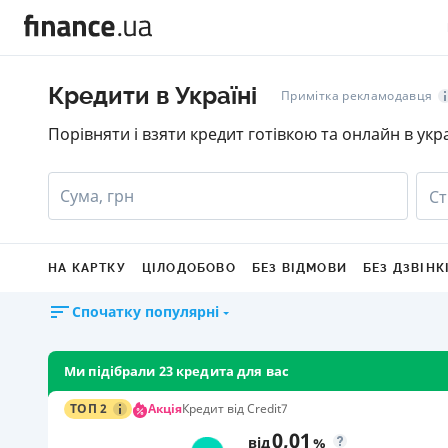
Кредити в Україні
Примітка рекламодавця
Порівняти і взяти кредит готівкою та онлайн в укр
Сума, грн
Ст
НА КАРТКУ
ЦІЛОДОБОВО
БЕЗ ВІДМОВИ
БЕЗ ДЗВІНК
Спочатку популярні
Ми підібрали 23 кредита для вас
Акція
ТОП 2
Кредит від Credit7
0,01
від
%