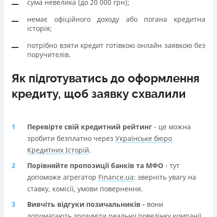
сума невелика (до 20 000 грн);
немає офіційного доходу або погана кредитна
історія;
потрібно взяти кредит готівкою онлайн заявкою без
поручителів.
Як підготуватись до оформлення
кредиту, щоб заявку схвалили
Перевірте свій кредитний рейтинг
- це можна
зробити безплатно через
Українське бюро
Кредитних Історій
.
Порівняйте пропозиції банків та МФО
- тут
допоможе агрегатор
Finance.ua
: зверніть увагу на
ставку, комісії, умови повернення.
Вивчіть відгуки позичальників -
вони
допомагають зрозуміти реальну поведінку компанії.