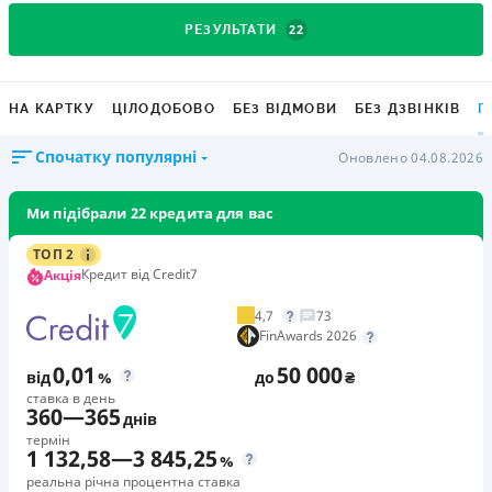
22
РЕЗУЛЬТАТИ
НА КАРТКУ
ЦІЛОДОБОВО
БЕЗ ВІДМОВИ
БЕЗ ДЗВІНКІВ
Г
Спочатку популярні
Оновлено 04.08.2026
Ми підібрали 22 кредита для вас
ТОП 2
Кредит від Credit7
Акція
4,7
73
FinAwards 2026
0,01
50 000
від
%
до
₴
ставка в день
360
—
365
днів
термін
1 132,58
—
3 845,25
%
реальна річна процентна ставка