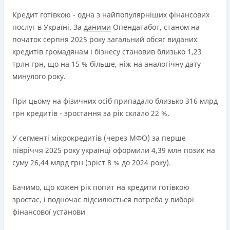
переоформлена НБУ 14.03.2024
Кредит готівкою - одна з найпопулярніших фінансових
Вся інформація про кредит
послуг в Україні. За
даними
Опендатабот, станом на
початок серпня 2025 року загальний обсяг виданих
кредитів громадянам і бізнесу становив близько 1,23
Детальніше
ОТРИМАТИ ПОЗИКУ
трлн грн, що на 15 % більше, ніж на аналогічну дату
минулого року.
При цьому на фізичних осіб припадало близько 316 млрд
грн кредитів - зростання за рік склало 22 %.
У сегменті мікрокредитів (через МФО) за перше
півріччя 2025 року українці оформили 4,39 млн позик на
суму 26,44 млрд грн (зріст 8 % до 2024 року).
Бачимо, що кожен рік попит на кредити готівкою
зростає, і водночас підсилюється потреба у виборі
фінансової установи