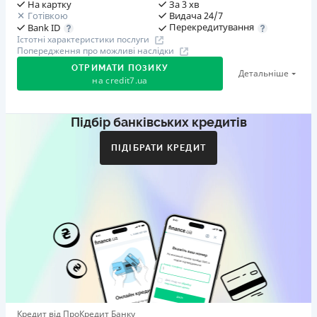
На картку
За 3 хв
Готівкою
Видача 24/7
Перекредитування
Bank ID
Істотні характеристики послуги
Попередження про можливі наслідки
ОТРИМАТИ ПОЗИКУ
Детальніше
на
credit7.ua
Підбір банківських кредитів
Акція: «Кешбек за друга»
Клієнт ділиться реферальним посиланням з другом.
ПІДІБРАТИ КРЕДИТ
Коли друг реєструється та отримує перший кредит
(від 1000 грн), клієнт автоматично отримує 400 грн
кешбеку. Акція триває до 10.12.2026
🥉 Бронза FinAwards 2026
Бронзовий призер FinAwards 2026 «Найкраща програма
лояльності»
Перший займ
вiд 0,01%/день до 30 000 ₴
Повторний займ
Кредит від ПроКредит Банку