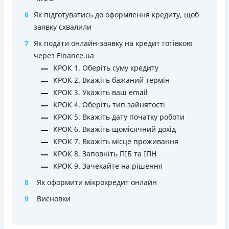
Зручний додаток для оформлення та управління
6
Як підготуватись до оформлення кредиту, щоб
платіжною карткою та кредитним лімітом (відсутність
заявку схвалили
необхідності спілкуватися з контакт центром)
7
Як подати онлайн-заявку на кредит готівкою
Строк користування кредитним лімітом необмежений
через Finance.ua
при вчасному обслуговуванні (строк кредитної лінії 5
КРОК 1. Оберіть суму кредиту
років з можливістю пролонгації)
КРОК 2. Вкажіть бажаний термін
Можна використовувати ліміт на будь які споживчі
КРОК 3. Укажіть ваш email
потреби
КРОК 4. Оберіть тип зайнятості
Недоліки
КРОК 5. Вкажіть дату початку роботи
Нема програми лояльності для постійних клієнтів
КРОК 6. Вкажіть щомісячний дохід
Нема кредиту для юросіб (ФОП)
КРОК 7. Вкажіть місце проживання
Немає цілодобової підтримки
по телефону, в Viber,
КРОК 8. Заповніть ПІБ та ІПН
Telegram, Facebook
КРОК 9. Зачекайте на рішення
Погашення
8
Як оформити мікрокредит онлайн
Онлайн (через сайт або інтернет-банкінг)
9
Висновки
Через термінали самообслуговування
Ліцензія НБУ