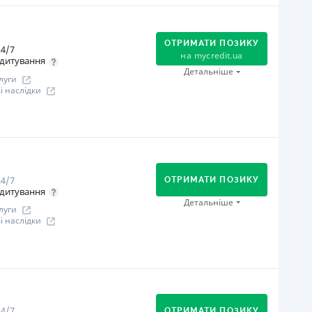
В касах і терміналах відділень
Онлайн (через сайт або інтернет-банкінг)
ОТРИМАТИ ПОЗИКУ
4/7
іцензія НБУ
на
mycredit.ua
дитування
іцензія НБУ № 195
Детальніше
луги
 наслідки
ся інформація про кредит
огашення
Онлайн (через сайт або інтернет-банкінг)
Через відділення банків-партнерів
4/7
Через термінали самообслуговування
ОТРИМАТИ ПОЗИКУ
дитування
В касах і терміналах відділень
Детальніше
луги
Через термінали Приватбанку
 наслідки
іцензія НБУ
іцензія переоформлена 12.03.2024
огашення
ся інформація про кредит
В касах і терміналах відділень
Оплата на розрахунковий рахунок
4/7
ОТРИМАТИ ПОЗИКУ