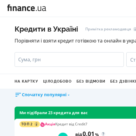
Кредити в Україні
Примітка рекламодавця
Порівняти і взяти кредит готівкою та онлайн в укр
Сума, грн
Ст
НА КАРТКУ
ЦІЛОДОБОВО
БЕЗ ВІДМОВИ
БЕЗ ДЗВІНК
Спочатку популярні
Ми підібрали 23 кредита для вас
Акція
ТОП 2
Кредит від Credit7
0,01
від
%