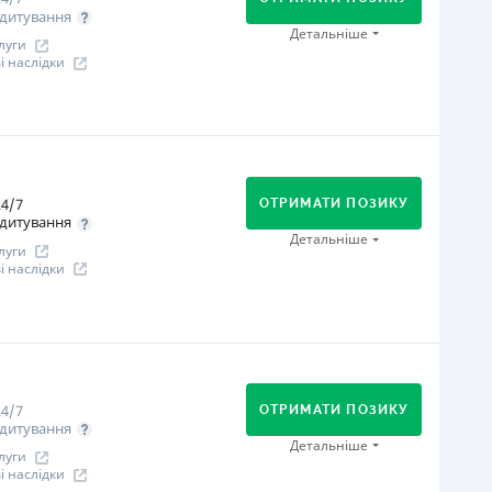
Онлайн (через сайт або інтернет-банкінг)
дитування
іцензія НБУ
Детальніше
луги
іцензія НБУ №96
 наслідки
ся інформація про кредит
огашення
В касах і терміналах відділень
Онлайн (через сайт або інтернет-банкінг)
4/7
Через відділення банків-партнерів
ОТРИМАТИ ПОЗИКУ
дитування
Через термінали самообслуговування
Детальніше
луги
іцензія НБУ
 наслідки
іцензія НБУ №240
ся інформація про кредит
огашення
В касах і терміналах відділень
Оплата на розрахунковий рахунок
4/7
Онлайн (через сайт або інтернет-банкінг)
ОТРИМАТИ ПОЗИКУ
дитування
іцензія НБУ
Детальніше
луги
іцензія переоформлена 07.03.2024 р.
 наслідки