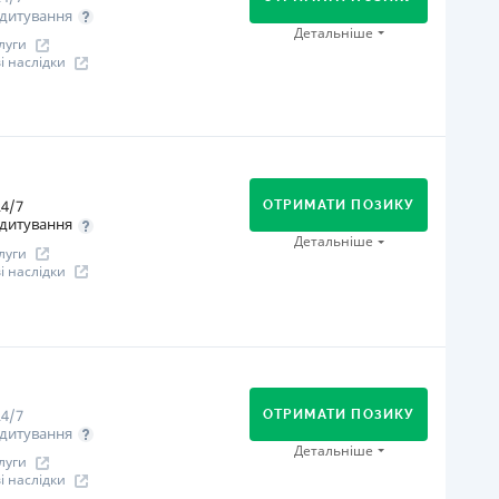
дитування
іцензія НБУ
Детальніше
луги
іцензія НБУ №96
 наслідки
ся інформація про кредит
огашення
В касах і терміналах відділень
Онлайн (через сайт або інтернет-банкінг)
4/7
Через відділення банків-партнерів
ОТРИМАТИ ПОЗИКУ
дитування
Через термінали самообслуговування
Детальніше
луги
іцензія НБУ
 наслідки
іцензія НБУ №240
ся інформація про кредит
огашення
В касах і терміналах відділень
Оплата на розрахунковий рахунок
4/7
Онлайн (через сайт або інтернет-банкінг)
ОТРИМАТИ ПОЗИКУ
дитування
іцензія НБУ
Детальніше
луги
іцензія переоформлена 07.03.2024 р.
 наслідки