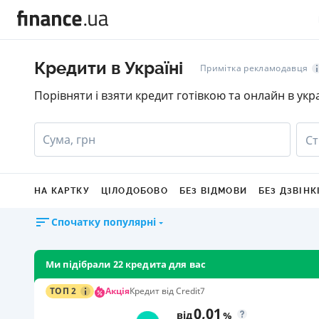
Кредити в Україні
Примітка рекламодавця
Порівняти і взяти кредит готівкою та онлайн в укр
Сума, грн
Ст
НА КАРТКУ
ЦІЛОДОБОВО
БЕЗ ВІДМОВИ
БЕЗ ДЗВІНК
Спочатку популярні
Ми підібрали 22 кредита для вас
Акція
ТОП 2
Кредит від Credit7
0,01
від
%