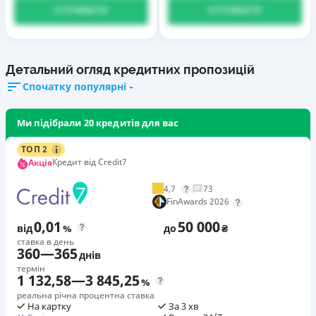
ОТРИМАТИ
ОТРИМАТИ
Детальний огляд кредитних пропозицій
Спочатку популярні
Ми підібрали 20 кредитів для вас
ТОП 2
Кредит від Credit7
Акція
4,7
73
FinAwards 2026
0,01
50 000
від
%
до
₴
ставка в день
360
—
365
днів
термін
1 132,58
—
3 845,25
%
реальна річна процентна ставка
На картку
За 3 хв