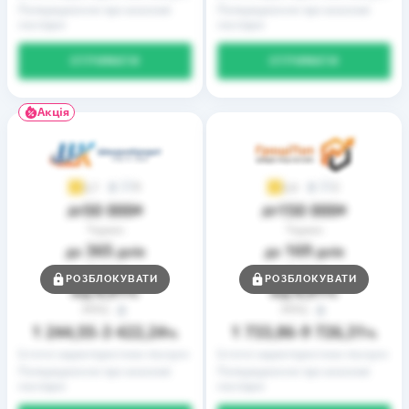
Попередження про можливі
Попередження про можливі
наслідки
наслідки
ОТРИМАТИ
ОТРИМАТИ
Акція
9
2
3,7
3,9
50 000
150 000
до
₴
до
₴
Термін
Термін
365
169
до
днів
до
днів
Ставка
Ставка
РОЗБЛОКУВАТИ
РОЗБЛОКУВАТИ
0,01
0,01
від
%
від
%
РРПС
РРПС
1 244,55
3 422,24
1 733,86
9 726,31
–
%
–
%
Істотні характеристики послуги
Істотні характеристики послуги
Попередження про можливі
Попередження про можливі
наслідки
наслідки