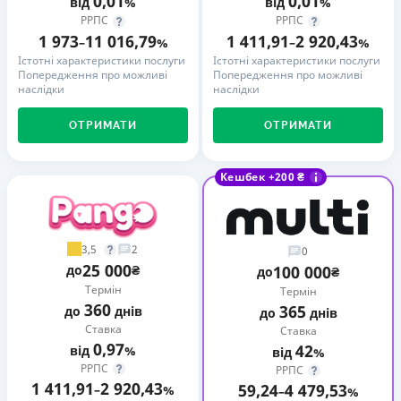
0,01
0,01
від
%
від
%
РРПС
РРПС
1 973
11 016,79
1 411,91
2 920,43
–
%
–
%
Істотні характеристики послуги
Істотні характеристики послуги
Попередження про можливі
Попередження про можливі
наслідки
наслідки
ОТРИМАТИ
ОТРИМАТИ
Кешбек +200 ₴
3,5
2
0
25 000
до
₴
100 000
до
₴
Термін
Термін
360
365
до
днів
до
днів
Ставка
Ставка
0,97
42
від
%
від
%
РРПС
РРПС
1 411,91
2 920,43
59,24
4 479,53
–
%
–
%