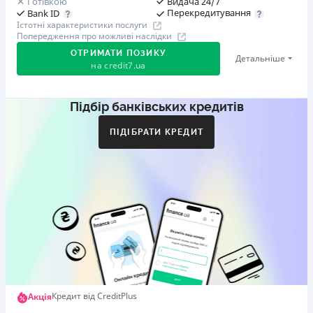
Готівкою
Видача 24/7
Перекредитування
Bank ID
Істотні характеристики послуги
Попередження про можливі наслідки
ОТРИМАТИ ПОЗИКУ
Детальніше
на
credit7.ua
Підбір банківських кредитів
Акція: «Кешбек за друга»
Клієнт ділиться реферальним посиланням з другом.
ПІДІБРАТИ КРЕДИТ
Коли друг реєструється та отримує перший кредит
(від 1000 грн), клієнт автоматично отримує 400 грн
кешбеку. Акція триває до 10.12.2026
🥉 Бронза FinAwards 2026
Бронзовий призер FinAwards 2026 «Найкраща програма
лояльності»
Перший займ
вiд 0,01%/день до 30 000 ₴
Повторний займ
Кредит від CreditPlus
Акція
вiд 0,95%/день до 50 000 ₴