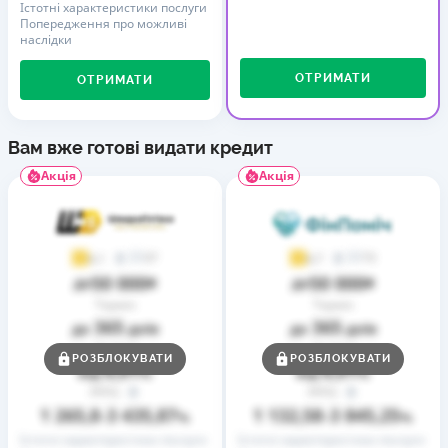
Істотні характеристики послуги
Попередження про можливі
наслідки
ОТРИМАТИ
ОТРИМАТИ
Вам вже готові видати кредит
Акція
Акція
37
73
4,1
4,7
50 000
50 000
до
₴
до
₴
Термін
Термін
365
365
до
днів
до
днів
Ставка
Ставка
РОЗБЛОКУВАТИ
РОЗБЛОКУВАТИ
0,01
0,01
від
%
від
%
РРПС
РРПС
1 265,8
3 435,87
1 132,58
3 845,25
–
%
–
%
Істотні характеристики послуги
Істотні характеристики послуги