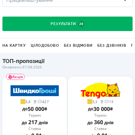
20
РЕЗУЛЬТАТИ
НА КАРТКУ
ЦІЛОДОБОВО
БЕЗ ВІДМОВИ
БЕЗ ДЗВІНКІВ
Г
ТОП-пропозиції
Оновлено 07.08.2026
Акція
3,4
3,3
427
13
50 000
30 000
до
₴
до
₴
Термін
Термін
217
360
до
днів
до
днів
Ставка
Ставка