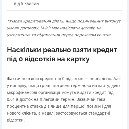
Ліцензія НБУ
від 5 хвилин
Ліцензія переоформлена 18.03.2024 р.
Вся інформація про кредит
*Умови кредитування діють, якщо позичальник виконує
умови договору. МФО має надіслати договір на
узгодження та підписання перед переказом коштів.
Детальніше
ОТРИМАТИ ПОЗИКУ
Наскільки реально взяти кредит
під 0 відсотків на картку
Фактично взяти кредит під 0 відсотків — нереально. Але
у випадку, якщо гроші потрібні терміново на карту, деякі
мікрофінансові організації можуть видати кредит під
0,01 відсоток на пільговий термін. Зазвичай така
процентна ставка діє лише для першої позики і для
нового клієнта, а надалі застосовуються стандартні
відсотки.