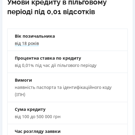
Ліцензія НБУ
Умови кредиту в пільговому
Швидкий онлайн кредит на банківську картку без
Ліцензія переоформлена 27.03.2024 р.
періоді під 0,01 відсотків
застави та поручителів;
Вся інформація про кредит
Процес повністю автоматизований і займає до 5
хвилин;
Видача коштів відбувається цілодобово по всій
Вік позичальника
Детальніше
ОТРИМАТИ ПОЗИКУ
території України;
від 18 років
Верифікація BankID.
Процентна ставка по кредиту
Недоліки
від 0,01% під час дії пільгового періоду
Нема програми лояльності для постійних клієнтів
Нема кредиту для юросіб (ФОП)
Вимоги
Немає цілодобової підтримки
по телефону, в Viber,
наявність паспорта та ідентифікаційного коду
Telegram, Facebook
(ІПН)
Погашення
Оплата на розрахунковий рахунок
Сума кредиту
Онлайн (через сайт або інтернет-банкінг)
від 100 до 500 000 грн
Через термінали Приватбанку
Через термінали самообслуговування
Час розгляду заявки