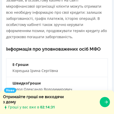
Зазвичай, в особистому кабінеті на сайті
мікрофінансової організації клієнти можуть отримати
всю необхідну інформацію про свої кредити: залишок
заборгованості, графік платежів, історію операцій. В
особистому кабінеті також зручно керувати
оформленням позики, продовжувати термін кредиту або
достроково погашати заборгованість.
Інформація про уповноважених осіб МФО
Е-Гроши
Корецька Ірина Сергіївна
ШвидкоГроши
Холод Олександр Володимирович
Нове
Отримайте гроші не виходячи
Credit7
з дому
Гроші у вас вже в
02:14:32
Пшеничний Андрій Іванович