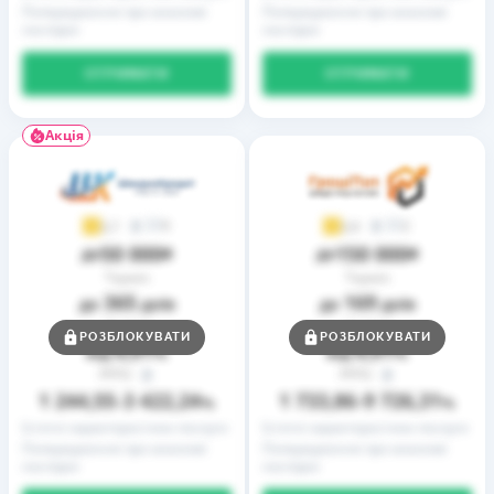
Попередження про можливі
Попередження про можливі
наслідки
наслідки
ОТРИМАТИ
ОТРИМАТИ
Акція
9
2
3,7
3,9
50 000
150 000
до
₴
до
₴
Термін
Термін
365
169
до
днів
до
днів
Ставка
Ставка
РОЗБЛОКУВАТИ
РОЗБЛОКУВАТИ
0,01
0,01
від
%
від
%
РРПС
РРПС
1 244,55
3 422,24
1 733,86
9 726,31
–
%
–
%
Істотні характеристики послуги
Істотні характеристики послуги
Попередження про можливі
Попередження про можливі
наслідки
наслідки