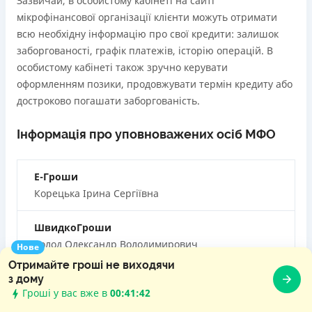
Зазвичай, в особистому кабінеті на сайті
мікрофінансової організації клієнти можуть отримати
всю необхідну інформацію про свої кредити: залишок
заборгованості, графік платежів, історію операцій. В
особистому кабінеті також зручно керувати
оформленням позики, продовжувати термін кредиту або
достроково погашати заборгованість.
Інформація про уповноважених осіб МФО
Е-Гроши
Корецька Ірина Сергіївна
ШвидкоГроши
Холод Олександр Володимирович
Нове
Отримайте гроші не виходячи
Credit7
з дому
Гроші у вас вже в
00:41:44
Пшеничний Андрій Іванович