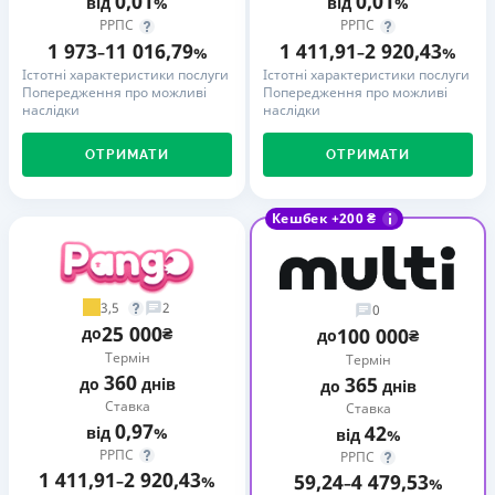
0,01
0,01
від
%
від
%
РРПС
РРПС
1 973
11 016,79
1 411,91
2 920,43
–
%
–
%
Істотні характеристики послуги
Істотні характеристики послуги
Попередження про можливі
Попередження про можливі
наслідки
наслідки
ОТРИМАТИ
ОТРИМАТИ
Кешбек +200 ₴
3,5
2
0
25 000
до
₴
100 000
до
₴
Термін
Термін
360
365
до
днів
до
днів
Ставка
Ставка
0,97
42
від
%
від
%
РРПС
РРПС
1 411,91
2 920,43
59,24
4 479,53
–
%
–
%