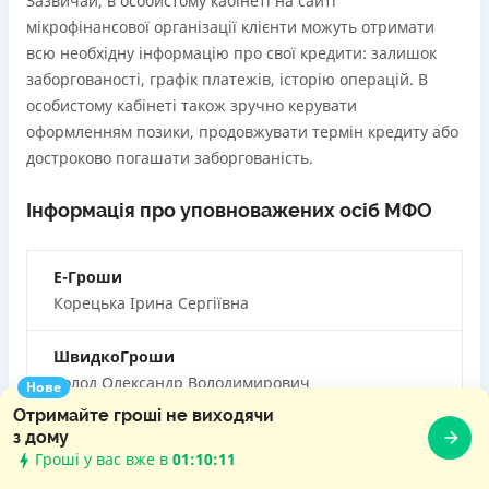
Зазвичай, в особистому кабінеті на сайті
мікрофінансової організації клієнти можуть отримати
всю необхідну інформацію про свої кредити: залишок
заборгованості, графік платежів, історію операцій. В
особистому кабінеті також зручно керувати
оформленням позики, продовжувати термін кредиту або
достроково погашати заборгованість.
Інформація про уповноважених осіб МФО
Е-Гроши
Корецька Ірина Сергіївна
ШвидкоГроши
Холод Олександр Володимирович
Нове
Отримайте гроші не виходячи
Credit7
з дому
Гроші у вас вже в
01:10:13
Пшеничний Андрій Іванович