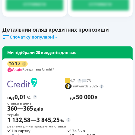
ОТРИМАТИ
ОТРИМАТИ
Детальний огляд кредитних пропозицій
Спочатку популярні
Ми підібрали 20 кредитів для вас
ТОП 2
Кредит від Credit7
Акція
4,7
73
FinAwards 2026
0,01
50 000
від
%
до
₴
ставка в день
360
—
365
днів
термін
1 132,58
—
3 845,25
%
реальна річна процентна ставка
На картку
За 3 хв