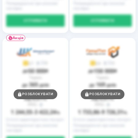
Попередження про можливі
Попередження про можливі
наслідки
наслідки
ОТРИМАТИ
ОТРИМАТИ
Акція
9
2
3,7
3,9
50 000
150 000
до
₴
до
₴
Термін
Термін
365
169
до
днів
до
днів
Ставка
Ставка
РОЗБЛОКУВАТИ
РОЗБЛОКУВАТИ
0,01
0,01
від
%
від
%
РРПС
РРПС
1 244,55
3 422,24
1 733,86
9 726,31
–
%
–
%
Істотні характеристики послуги
Істотні характеристики послуги
Попередження про можливі
Попередження про можливі
наслідки
наслідки