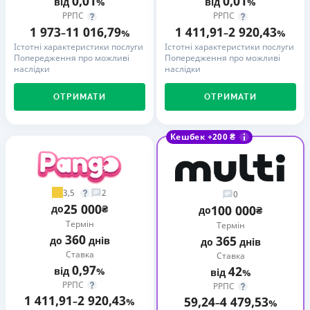
0,01
0,01
від
%
від
%
РРПС
РРПС
1 973
11 016,79
1 411,91
2 920,43
–
%
–
%
Істотні характеристики послуги
Істотні характеристики послуги
Попередження про можливі
Попередження про можливі
наслідки
наслідки
ОТРИМАТИ
ОТРИМАТИ
Кешбек +200 ₴
3,5
2
0
25 000
до
₴
100 000
до
₴
Термін
Термін
360
365
до
днів
до
днів
Ставка
Ставка
0,97
42
від
%
від
%
РРПС
РРПС
1 411,91
2 920,43
59,24
4 479,53
–
%
–
%