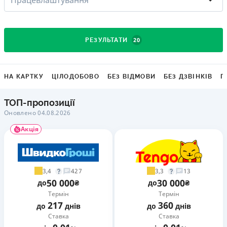
20
РЕЗУЛЬТАТИ
НА КАРТКУ
ЦІЛОДОБОВО
БЕЗ ВІДМОВИ
БЕЗ ДЗВІНКІВ
Г
ТОП-пропозиції
Оновлено 04.08.2026
Акція
3,4
3,3
427
13
50 000
30 000
до
₴
до
₴
Термін
Термін
217
360
до
днів
до
днів
Ставка
Ставка