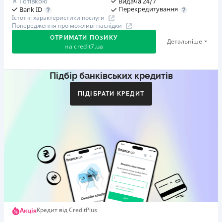
Готівкою
Видача 24/7
Перекредитування
Bank ID
Істотні характеристики послуги
Попередження про можливі наслідки
ОТРИМАТИ ПОЗИКУ
Детальніше
на
credit7.ua
Підбір банківських кредитів
Акція: «Кешбек за друга»
Клієнт ділиться реферальним посиланням з другом.
ПІДІБРАТИ КРЕДИТ
Коли друг реєструється та отримує перший кредит
(від 1000 грн), клієнт автоматично отримує 400 грн
кешбеку. Акція триває до 10.12.2026
🥉 Бронза FinAwards 2026
Бронзовий призер FinAwards 2026 «Найкраща програма
лояльності»
Перший займ
вiд 0,01%/день до 30 000 ₴
Повторний займ
Кредит від CreditPlus
Акція
вiд 0,95%/день до 50 000 ₴