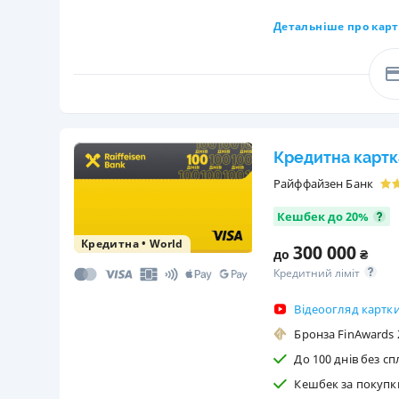
Детальніше про карт
Кредитна картк
Райффайзен Банк
Кешбек до 20%
Кредитна
•
World
300 000
до
₴
Кредитний ліміт
Відеоогляд картк
Бронза FinAwards 2
До 100 днів без сп
Кешбек за покупк