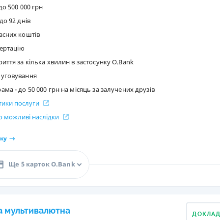
до 500 000 грн
РЕЙТИНГ ДЕБЕТОВИХ
ПУТІВНИ
до 92 днів
КАРТОК
СТРАХУ
асних коштів
ЩОМІСЯЧНИЙ ОГЛЯД
ВСІ СТРА
вертацію
КЕШБЕКУ
иття за кілька хвилин в застосунку O.Bank
СТРАХОВ
ПУТІВНИКИ ПО
луговування
БАНКІВСЬКИХ КАРТКАХ
ВІДГУКИ
ма - до 50 000 грн на місяць за залучених друзів
КОМПАНІ
стики послуги
ДОСТАВК
 можливі наслідки
КОНТАКТ
ку
Ще 5 карток O.Bank
а мультивалютна
ДОКЛА