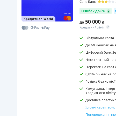
Сенс Банк
Кешбек до 6%
Кредитна
•
World
50 000
до
₴
Кредитний ліміт
Віртуальна карта
До 6% кешбек на в
Цифровий банк Se
Нескінченний піл
Перекази на картк
0,01% річних на ро
Готівка без комісі
Комуналка, інтерн
кредитного ліміту
Доставка пластиков
Істотні характери
Попередження про