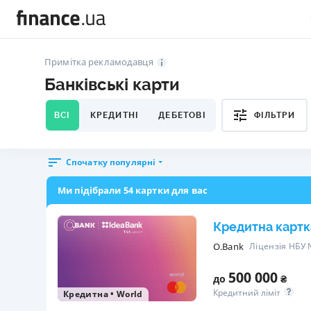
Примітка рекламодавця
Банківські карти
ВСІ
КРЕДИТНІ
ДЕБЕТОВІ
ФІЛЬТРИ
Спочатку популярні
Ми підібрали 54 картки для вас
Кредитна картк
O.Bank
Ліцензія НБУ
500 000
до
₴
Кредитний ліміт
Кредитна
•
World