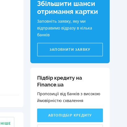
Збільшити шанси
КИ ПО
отримання картки
ВАННЮ
Заповніть заявку, яку ми
ХОВІ ПОЛІСИ
відправимо відразу в кілька
банків
І КОМПАНІЇ
 ПРО СТРАХОВІ
ЗАПОВНИТИ ЗАЯВКУ
Ї
А І ОПЛАТА
И
Підбір кредиту на
Finance.ua
Пропозиції від банків з високою
ймовірністю схвалення️
АВТОПІДБІР КРЕДИТУ
ДНІШЕ