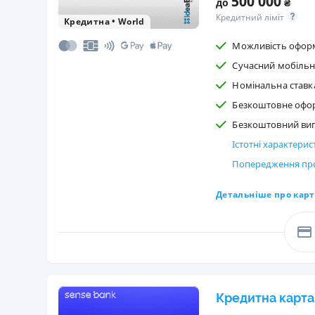
500 000
до
₴
Кредитний ліміт
Кредитна
•
World
Можливість оформ
Сучасний мобільн
Номінальна ставка
Безкоштовне офо
Безкоштовний випу
Істотні характери
Попередження про
Детальніше про карт
Кредитна карта