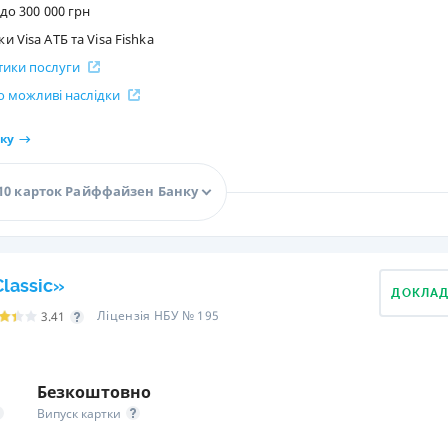
до 300 000 грн
 Visa АТБ та Visa Fishka
стики послуги
 можливі наслідки
ку
10 карток Райффайзен Банку
lassic»
ДОКЛА
Ліцензія НБУ № 195
3.41
Безкоштовно
Випуск картки