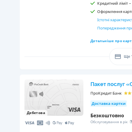
Кредитний ліміт – 
Оформлення картки
Істотні характери
Попередження про
Детальніше про карт
Ще 
Пакет послуг «C
ПроКредит Банк
Доставка картки
Дебетова
Безкоштовно
Обслуговування в рік