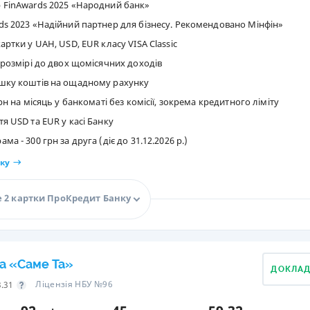
 FinAwards 2025 «Народний банк»
ds 2023 «Надійний партнер для бізнесу. Рекомендовано Мінфін»
артки у UAH, USD, EUR класу VISA Classic
 розмірі до двох щомісячних доходів
шку коштів на ощадному рахунку
рн на місяць у банкоматі без комісії, зокрема кредитного ліміту
я USD та EUR у касі Банку
а - 300 грн за друга (діє до 31.12.2026 р.)
ку
 2 картки ПроКредит Банку
а «Саме Та»
ДОКЛА
Ліцензія НБУ №96
3.31