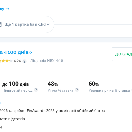
ку
Ще 1 картка bank.kd
а «100 днів»
ДОКЛА
Ліцензія НБУ №10
4.24
100
48
60
до
днів
%
%
Пільговий період
Річна % ставка
Реальна річна % ставка
и
026 та срібло FinAwards 2025 у номінації «Стійкий банк»
лати відсотків
и