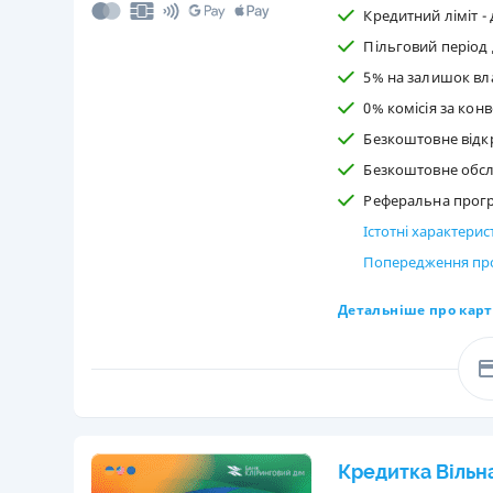
Кредитний ліміт - 
Пільговий період 
5% на залишок вл
0% комісія за кон
Безкоштовне відкр
Безкоштовне обс
Реферальна програ
Істотні характери
Попередження про
Детальніше про карт
Кредитка Вільн