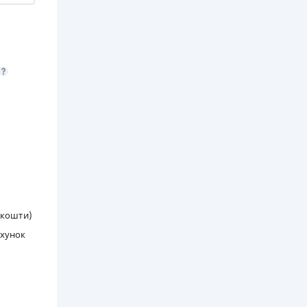
і кошти)
ахунок