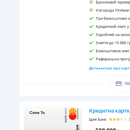
Бронзовий призер
Нагорода FinAwar
Три безкоштовні к
Кредитний ліміт у
Заробляй на зали
Зняття до 15 000 г
Безкоштовне знятт
Реферальна програм
Детальніше про карт
Ще
Кредитна картк
Ідея Банк