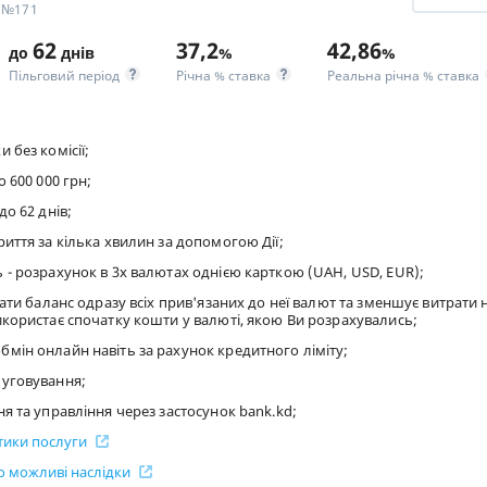
У №171
62
37,2
42,86
до
днів
%
%
Пільговий період
Річна % ставка
Реальна річна % ставка
 без комісії;
 600 000 грн;
до 62 днів;
иття за кілька хвилин за допомогою Дії;
- розрахунок в 3х валютах однією карткою (UAH, USD, EUR);
вати баланс одразу всіх прив'язаних до неї валют та зменшує витрати 
користає спочатку кошти у валюті, якою Ви розрахувались;
мін онлайн навіть за рахунок кредитного ліміту;
уговування;
я та управління через застосунок bank.kd;
стики послуги
 можливі наслідки