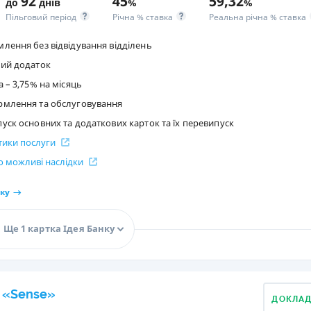
92
45
59,32
до
днів
%
%
Пільговий період
Річна % ставка
Реальна річна % ставка
лення без відвідування відділень
ий додаток
 – 3,75% на місяць
рмлення та обслуговування
ск основних та додаткових карток та їх перевипуск
стики послуги
 можливі наслідки
ку
Ще 1 картка Ідея Банку
 «Sense»
ДОКЛА