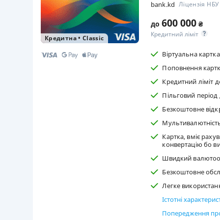
bank.kd
Ліцензія НБ
600 000
до
₴
Кредитний ліміт
Кредитна
•
Classic
Віртуальна картка
Поповнення картки
Кредитний ліміт до
Пільговий період 
Безкоштовне відкр
Мультивалютність 
Картка, вміє раху
конвертацію бо ви
Швидкий валютооб
Безкоштовне обсл
Легке використанн
Істотні характери
Попередження про