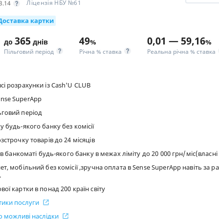
Ліцензія НБУ №61
3.14
Доставка картки
365
49
0,01 — 59,16
до
днів
%
%
Пільговий період
Річна % ставка
Реальна річна % ставка
сі розрахунки із Cash'U CLUB
nse SuperApp
ьговий період
у будь-якого банку без комісії
зстрочку товарів до 24 місяців
ї в банкоматі будь-якого банку в межах ліміту до 20 000 грн/міс(власн
ет, мобільний без комісії ,зручна оплата в Sense SuperApp навіть за р
.
ої картки в понад 200 країн світу
стики послуги
 можливі наслідки