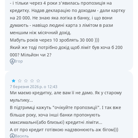
- i тiльки через 4 роки з'явилась пропозицiя на
кредитку. Надав декларацiю по доходам - дали картку
на 20 000. Не знаю яка логiка в банку, i що вони
думають - навiщо людинi карта з лiмiтом в рази
меншим нiж мiсячний дохiд.
Мабуть рокiв через 10 зроблять 30 000 )))
Який же тодi потрiбно дохiд щоб лiмiт був хоча б 200
000? Мiльйон чи 2?
Ігор
7 березня 2026 р. о 12:43
Ми маємо кредитку, але вам її не дамо. Як у старому
мультику...
В підтримці кажуть "очікуйте пропозиції". І так вже
більше року, хоча інші банки пропонують
максимальні(або близькі) кредитні ліміти...
А от про кредит готівкою надзвонюють аж бігом)))
Василь