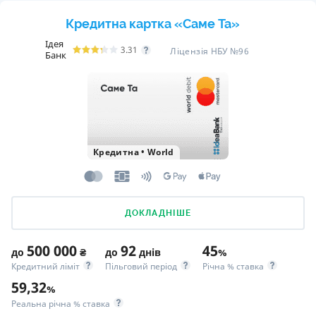
Кредитна картка «Саме Та»
Ідея
3.31
Ліцензія НБУ №96
Банк
Кредитна
•
World
ДОКЛАДНІШЕ
500 000
92
45
до
₴
до
днів
%
Кредитний ліміт
Пільговий період
Річна % ставка
59,32
%
Реальна річна % ставка