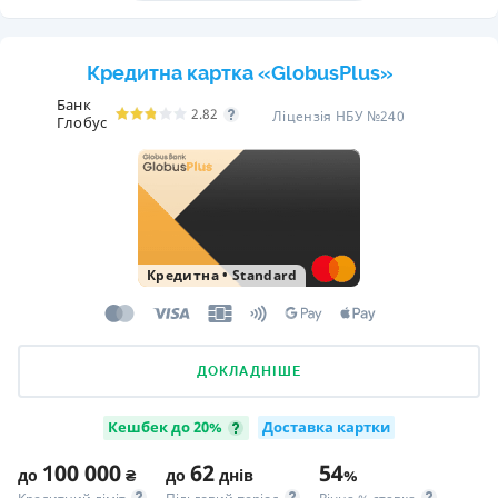
Кредитна картка «GlobusPlus»
Банк
2.82
Ліцензія НБУ №240
Глобус
Кредитна
•
Standard
ДОКЛАДНІШЕ
Кешбек до 20%
Доставка картки
100 000
62
54
до
₴
до
днів
%