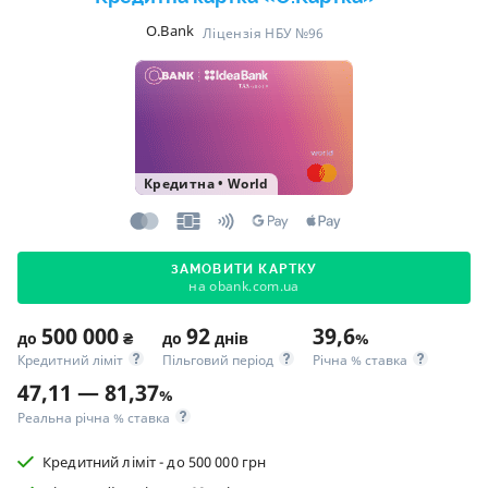
O.Bank
Ліцензія НБУ №96
Кредитна
•
World
ЗАМОВИТИ КАРТКУ
на obank.com.ua
500 000
92
39,6
до
₴
до
днів
%
Кредитний ліміт
Пільговий період
Річна % ставка
47,11 — 81,37
%
Реальна річна % ставка
Кредитний ліміт - до 500 000 грн