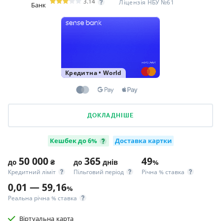
3.14
Ліцензія НБУ №61
Банк
Кредитна
•
World
ДОКЛАДНІШЕ
Кешбек до 6%
Доставка картки
50 000
365
49
до
₴
до
днів
%
Кредитний ліміт
Пільговий період
Річна % ставка
0,01 — 59,16
%
Реальна річна % ставка
Віртуальна карта