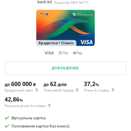
bank.kd
Ліцензія НБУ №171
Кредитна
•
Classic
ДОКЛАДНІШЕ
600 000
62
37,2
до
₴
до
днів
%
Кредитний ліміт
Пільговий період
Річна % ставка
42,86
%
Реальна річна % ставка
Віртуальна картка
Поповнення картки без комісії;