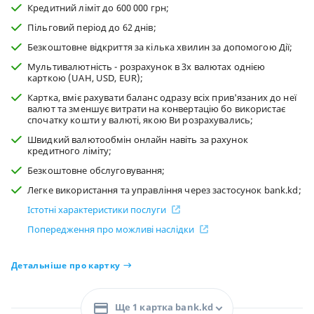
Кредитний ліміт до 600 000 грн;
Пільговий період до 62 днів;
Безкоштовне відкриття за кілька хвилин за допомогою Дії;
Мультивалютність - розрахунок в 3х валютах однією
карткою (UAH, USD, EUR);
Картка, вміє рахувати баланс одразу всіх прив'язаних до неї
валют та зменшує витрати на конвертацію бо використає
спочатку кошти у валюті, якою Ви розрахувались;
Швидкий валютообмін онлайн навіть за рахунок
кредитного ліміту;
Безкоштовне обслуговування;
Легке використання та управління через застосунок bank.kd;
Істотні характеристики послуги
Попередження про можливі наслідки
Детальніше про картку
Ще 1 картка bank.kd