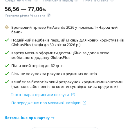
Кредитний ліміт
Пільговий період
Річна % ставка
56,56 — 77,06
%
Реальна річна % ставка
Бронзовий призер FinAwards 2026 у номінації «Народний
банк»
Подвійний кешбек в перший місяць для нових користувачів
GlobusPlus (акція до 30 квітня 2026 р.)
Картку можна оформити дистанційно за допомогою
мобільного додатку GlobusPlus
Пільговий період до 62 днів
Більше покупок за рахунок кредитних коштів
Кешбек за безготівковий розрахунок кредитними коштами
(частково або повністю компенсує відсотки за кредитом)
Істотні характеристики послуги
Попередження про можливі наслідки
Детальніше про картку