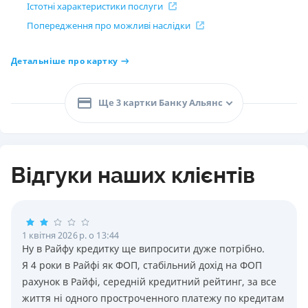
Істотні характеристики послуги
Попередження про можливі наслідки
Детальніше про картку
Ще 3 картки Банку Альянс
Відгуки наших клієнтів
1 квітня 2026 р. о 13:44
Ну в Райфу кредитку ще випросити дуже потрiбно.
Я 4 роки в Райфi як ФОП, стабiльний дохiд на ФОП
рахунок в Райфi, середнiй кредитний рейтинг, за все
життя нi одного простроченного платежу по кредитам