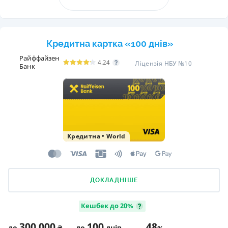
Кредитна картка «100 днів»
Райффайзен
4.24
Ліцензія НБУ №10
Банк
Кредитна
•
World
ДОКЛАДНІШЕ
Кешбек до 20%
300 000
100
48
до
₴
до
днів
%