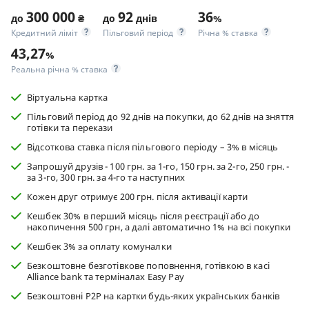
300 000
92
36
до
₴
до
днів
%
Кредитний ліміт
Пільговий період
Річна % ставка
43,27
%
Реальна річна % ставка
Віртуальна картка
Пільговий період до 92 днів на покупки, до 62 днів на зняття
готівки та перекази
Відсоткова ставка після пільгового періоду – 3% в мiсяць
Запрошуй друзів - 100 грн. за 1-го, 150 грн. за 2-го, 250 грн. -
за 3-го, 300 грн. за 4-го та наступних
Кожен друг отримує 200 грн. після активації карти
Кешбек 30% в перший місяць після реєстрації або до
накопичення 500 грн, а далі автоматично 1% на всі покупки
Кешбек 3% за оплату комуналки
Безкоштовне безготівкове поповнення, готівкою в касі
Alliance bank та терміналах Easy Pay
Безкоштовні P2P на картки будь-яких українських банків