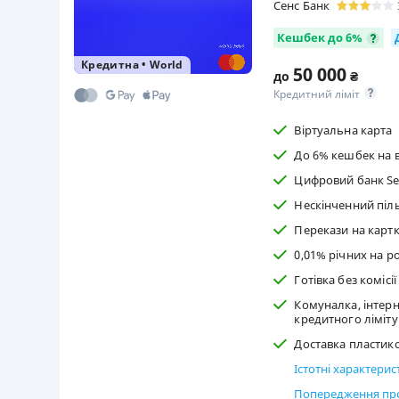
Сенс Банк
Кешбек до 6%
Кредитна
•
World
50 000
до
₴
Кредитний ліміт
Віртуальна карта
До 6% кешбек на в
Цифровий банк Se
Нескінченний піл
Перекази на картк
0,01% річних на ро
Готівка без комісі
Комуналка, інтерн
кредитного ліміту
Доставка пластиков
Істотні характери
Попередження про