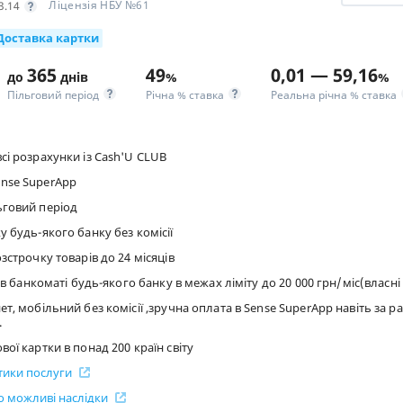
Ліцензія НБУ №61
3.14
Доставка картки
365
49
0,01 — 59,16
до
днів
%
%
Пільговий період
Річна % ставка
Реальна річна % ставка
сі розрахунки із Cash'U CLUB
nse SuperApp
ьговий період
у будь-якого банку без комісії
зстрочку товарів до 24 місяців
ї в банкоматі будь-якого банку в межах ліміту до 20 000 грн/міс(власн
ет, мобільний без комісії ,зручна оплата в Sense SuperApp навіть за р
.
ої картки в понад 200 країн світу
стики послуги
 можливі наслідки