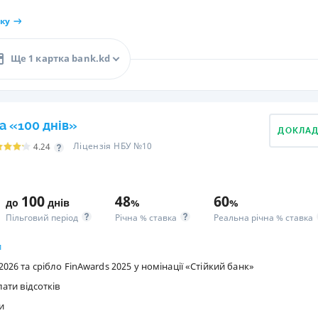
ку
Ще 1 картка bank.kd
а «100 днів»
ДОКЛА
Ліцензія НБУ №10
4.24
100
48
60
до
днів
%
%
Пільговий період
Річна % ставка
Реальна річна % ставка
и
026 та срібло FinAwards 2025 у номінації «Стійкий банк»
лати відсотків
и