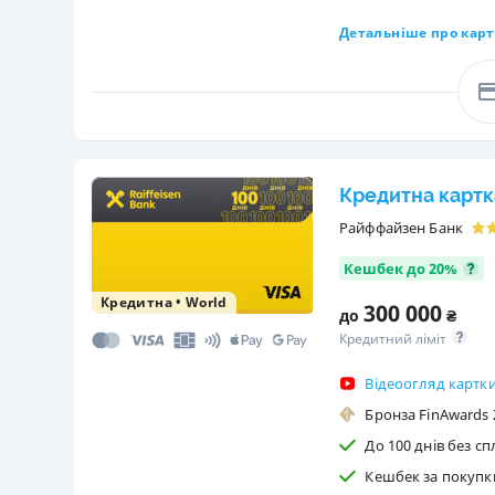
Детальніше про карт
Кредитна картк
Райффайзен Банк
Кешбек до 20%
Кредитна
•
World
300 000
до
₴
Кредитний ліміт
Відеоогляд картк
Бронза FinAwards 2
До 100 днів без сп
Кешбек за покупк