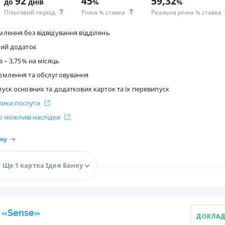
92
45
59,32
до
днів
%
%
Пільговий період
Річна % ставка
Реальна річна % ставка
лення без відвідування відділень
ий додаток
 – 3,75% на місяць
рмлення та обслуговування
ск основних та додаткових карток та їх перевипуск
стики послуги
 можливі наслідки
ку
Ще 1 картка Ідея Банку
 «Sense»
ДОКЛА