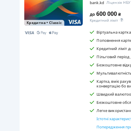
bank.kd
Ліцензія НБ
600 000
до
₴
Кредитний ліміт
Кредитна
•
Classic
Віртуальна картка
Поповнення картки
Кредитний ліміт до
Пільговий період 
Безкоштовне відкр
Мультивалютність 
Картка, вміє раху
конвертацію бо ви
Швидкий валютооб
Безкоштовне обсл
Легке використанн
Істотні характери
Попередження про