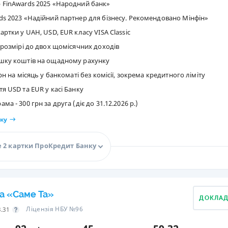
 FinAwards 2025 «Народний банк»
ds 2023 «Надійний партнер для бізнесу. Рекомендовано Мінфін»
артки у UAH, USD, EUR класу VISA Classic
 розмірі до двох щомісячних доходів
шку коштів на ощадному рахунку
рн на місяць у банкоматі без комісії, зокрема кредитного ліміту
я USD та EUR у касі Банку
а - 300 грн за друга (діє до 31.12.2026 р.)
ку
 2 картки ПроКредит Банку
а «Саме Та»
ДОКЛА
Ліцензія НБУ №96
3.31