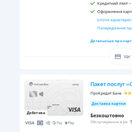
Кредитний ліміт – 
Оформлення картки
Істотні характери
Попередження про
Детальніше про карт
Ще 
Пакет послуг «C
ПроКредит Банк
Доставка картки
Дебетова
Безкоштовно
Обслуговування в рік