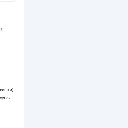
і кошти)
ахунок