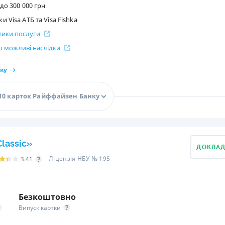
до 300 000 грн
 Visa АТБ та Visa Fishka
стики послуги
 можливі наслідки
ку
10 карток Райффайзен Банку
lassic»
ДОКЛА
Ліцензія НБУ № 195
3.41
Безкоштовно
Випуск картки