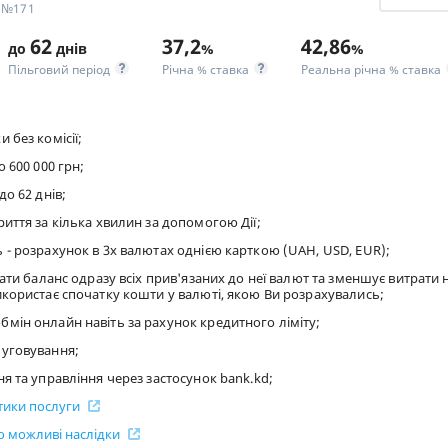
У №171
62
37,2
42,86
до
днів
%
%
Пільговий період
Річна % ставка
Реальна річна % ставка
 без комісії;
 600 000 грн;
до 62 днів;
иття за кілька хвилин за допомогою Дії;
- розрахунок в 3х валютах однією карткою (UAH, USD, EUR);
вати баланс одразу всіх прив'язаних до неї валют та зменшує витрати 
користає спочатку кошти у валюті, якою Ви розрахувались;
мін онлайн навіть за рахунок кредитного ліміту;
уговування;
я та управління через застосунок bank.kd;
стики послуги
 можливі наслідки