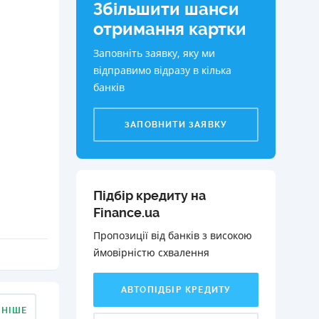
Збільшити шанси
КИ ПО
отримання картки
ВАННЮ
Заповніть заявку, яку ми
ХОВІ ПОЛІСИ
відправимо відразу в кілька
банків
І КОМПАНІЇ
 ПРО СТРАХОВІ
ЗАПОВНИТИ ЗАЯВКУ
Ї
А І ОПЛАТА
И
Підбір кредиту на
Finance.ua
Пропозиції від банків з високою
ймовірністю схвалення️
АВТОПІДБІР КРЕДИТУ
ДНІШЕ