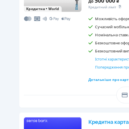
500 000
до
₴
Кредитний ліміт
Кредитна
•
World
Можливість оформ
Сучасний мобільн
Номінальна ставка
Безкоштовне офо
Безкоштовний випу
Істотні характери
Попередження про
Детальніше про карт
Кредитна карта