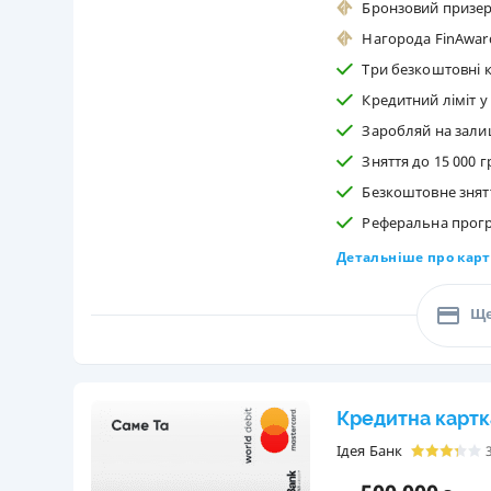
Бронзовий призер
Нагорода FinAwar
Три безкоштовні к
Кредитний ліміт у
Заробляй на зали
Зняття до 15 000 г
Безкоштовне знятт
Реферальна програм
Детальніше про карт
Ще
Кредитна картк
Ідея Банк