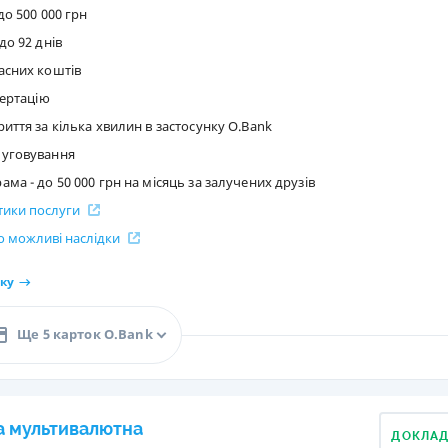
до 500 000 грн
РЕЙТИНГ ДЕБЕТОВИХ
ПУТІВНИ
до 92 днів
КАРТОК
СТРАХУ
асних коштів
ЩОМІСЯЧНИЙ ОГЛЯД
ВСІ СТРА
вертацію
КЕШБЕКУ
иття за кілька хвилин в застосунку O.Bank
СТРАХОВ
ПУТІВНИКИ ПО
луговування
БАНКІВСЬКИХ КАРТКАХ
ВІДГУКИ
ма - до 50 000 грн на місяць за залучених друзів
КОМПАНІ
стики послуги
ДОСТАВК
 можливі наслідки
КОНТАКТ
ку
Ще 5 карток O.Bank
а мультивалютна
ДОКЛА