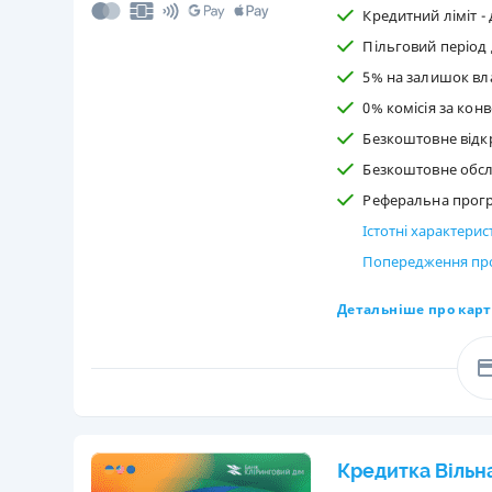
Кредитний ліміт - 
Пільговий період 
5% на залишок вл
0% комісія за кон
Безкоштовне відкр
Безкоштовне обс
Реферальна програ
Істотні характери
Попередження про
Детальніше про карт
Кредитка Вільн