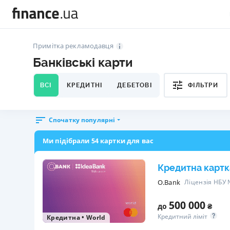
Примітка рекламодавця
Банківські карти
ВСІ
КРЕДИТНІ
ДЕБЕТОВІ
ФІЛЬТРИ
Спочатку популярні
Ми підібрали 54 картки для вас
Кредитна картк
O.Bank
Ліцензія НБУ
500 000
до
₴
Кредитний ліміт
Кредитна
•
World