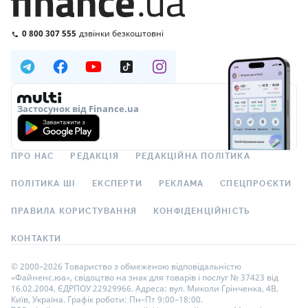
0 800 307 555
дзвінки безкоштовні
Застосунок від Finance.ua
ПРО НАС
РЕДАКЦІЯ
РЕДАКЦІЙНА ПОЛІТИКА
ПОЛІТИКА ШІ
ЕКСПЕРТИ
РЕКЛАМА
СПЕЦПРОЄКТИ
ПРАВИЛА КОРИСТУВАННЯ
КОНФІДЕНЦІЙНІСТЬ
КОНТАКТИ
© 2000–2026 Товариство з обмеженою відповідальністю
«Файненс.юа», свідоцтво на знак для товарів і послуг № 37423 від
16.02.2004, ЄДРПОУ 22929966. Адреса: вул. Миколи Грінченка, 4В,
Київ, Україна. Графік роботи: Пн–Пт 9:00–18:00.