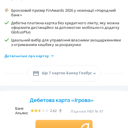
Бронзовий призер FinAwards 2026 у номінації «Народний
банк»
Дебетна платіжна картка без кредитного ліміту, яку можна
оформити дистанційно за допомогою мобільного додатку
GlobusPlus
Ідеальний вибір для управління власними заощадженнями
з отриманням кешбеку за розрахунки
Детальніше про картку
Ще 7 карток Банку Глобус
Дебетова карта «Ігрова»
Банк
2.62
Ліцензія НБУ № 97
Альянс