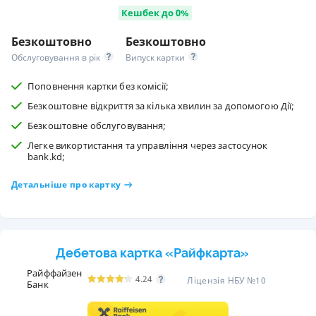
Кешбек до 0%
Безкоштовно
Безкоштовно
Обслуговування в рік
Випуск картки
Поповнення картки без комісії;
Безкоштовне відкриття за кілька хвилин за допомогою Дії;
Безкоштовне обслуговування;
Легке викортистання та управління через застосунок
bank.kd;
Детальніше про картку
Дебетова картка «Райфкарта»
Райффайзен
4.24
Ліцензія НБУ №10
Банк