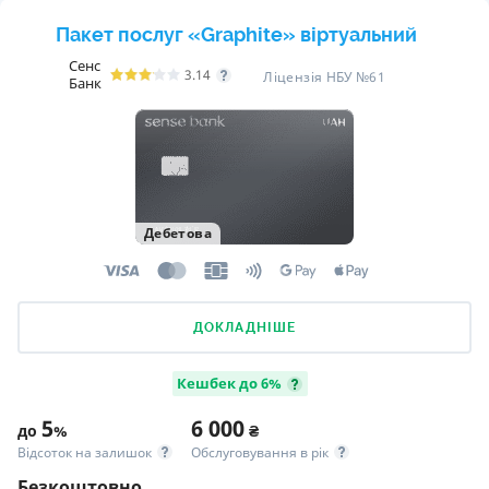
Пакет послуг «Graphite» віртуальний
Сенс
3.14
Ліцензія НБУ №61
Банк
Дебетова
ДОКЛАДНІШЕ
Кешбек до 6%
5
6 000
до
%
₴
Відсоток на залишок
Обслуговування в рік
Безкоштовно