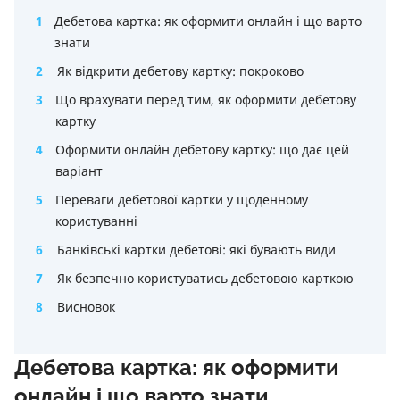
1
Дебетова картка: як оформити онлайн і що варто
знати
2
Як відкрити дебетову картку: покроково
3
Що врахувати перед тим, як оформити дебетову
картку
4
Оформити онлайн дебетову картку: що дає цей
варіант
5
Переваги дебетової картки у щоденному
користуванні
6
Банківські картки дебетові: які бувають види
7
Як безпечно користуватись дебетовою карткою
8
Висновок
Дебетова картка: як оформити
онлайн і що варто знати