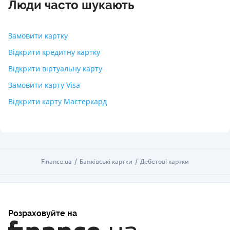
Люди часто шукають
Замовити картку
Відкрити кредитну картку
Відкрити віртуальну карту
Замовити карту Visa
Відкрити карту Мастеркард
Finance.ua
Finance.ua
Банківські картки
Банківські картки
Дебетові картки
Дебетові картки
Розраховуйте на