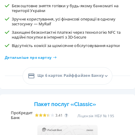
Безкоштовне зняття готівки у будь-якому банкоматі на
території України
Зручне користування, усі фінансові операції в одному
застосунку — MyRaif
Захищені безконтактні платежі через технологію NFC та
надійні покупки в інтернеті з 3D-Secure
Відсутність комісії за щомісячне обслуговування картки
Детальніше про картку
Ще 6 карток Райффайзен Банку
Пакет послуг «Classic»
ПроКредит
3.41
Ліцензія НБУ № 195
Банк