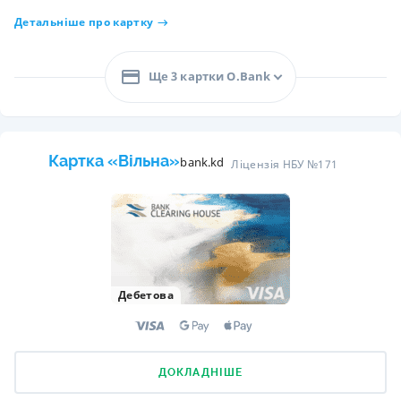
Детальніше про картку
Ще 3 картки O.Bank
Картка «Вільна»
bank.kd
Ліцензія НБУ №171
Дебетова
ДОКЛАДНІШЕ