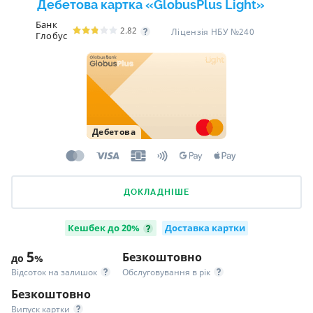
Дебетова картка «GlobusPlus Light»
Банк
2.82
Ліцензія НБУ №240
Глобус
Дебетова
ДОКЛАДНІШЕ
Кешбек до 20%
Доставка картки
5
Безкоштовно
до
%
Відсоток на залишок
Обслуговування в рік
Безкоштовно
Випуск картки