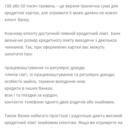
100 або 50 тисяч гривень – це верхня гранична сума для
кредитної картки, але отримати її може далеко не кожен
клієнт банку.
Кожному клієнту доступний певний кредитний ліміт. Банк
визначає розмір кредитного ліміту виходячи з декількох
чинників. Так, при оформленні картки вас можуть
запитати про:
працевлаштування та регулярні доходи;
членів сім'ї, їх працевлаштування та регулярні доходи;
особисте майно, терміни володіння ним;
кредити в інших банках;
візи і та поїздки за кордон;
контактні телефони одного-двох родичів або знайомих.
Також банки набагато простіше і радісніше дають високий
кредитний ліміт знайомим клієнтам. Якщо ви отримуєте на