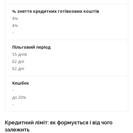
% зняття кредитних готівкових коштів
4%
4%
-
Пільговий період
55 днів
62 дні
62 дні
Кешбек
-
до 20%
-
Кредитний ліміт: як формується і від чого
залежить