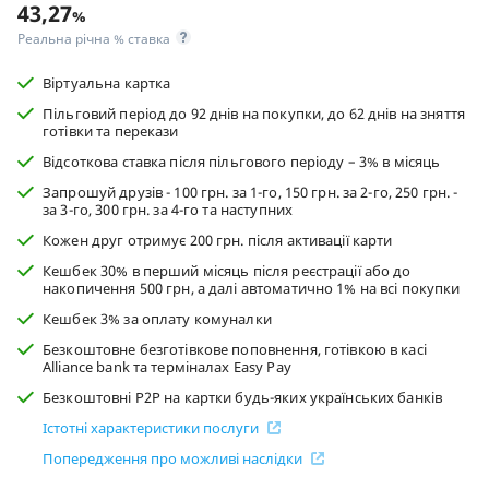
43,27
%
Реальна річна % ставка
Віртуальна картка
Пільговий період до 92 днів на покупки, до 62 днів на зняття
готівки та перекази
Відсоткова ставка після пільгового періоду – 3% в мiсяць
Запрошуй друзів - 100 грн. за 1-го, 150 грн. за 2-го, 250 грн. -
за 3-го, 300 грн. за 4-го та наступних
Кожен друг отримує 200 грн. після активації карти
Кешбек 30% в перший місяць після реєстрації або до
накопичення 500 грн, а далі автоматично 1% на всі покупки
Кешбек 3% за оплату комуналки
Безкоштовне безготівкове поповнення, готівкою в касі
Alliance bank та терміналах Easy Pay
Безкоштовні P2P на картки будь-яких українських банків
Істотні характеристики послуги
Попередження про можливі наслідки