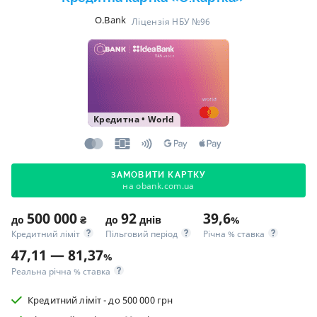
O.Bank
Ліцензія НБУ №96
Кредитна
•
World
ЗАМОВИТИ КАРТКУ
на obank.com.ua
500 000
92
39,6
до
₴
до
днів
%
Кредитний ліміт
Пільговий період
Річна % ставка
47,11 — 81,37
%
Реальна річна % ставка
Кредитний ліміт - до 500 000 грн