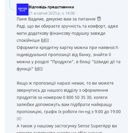
Відповідь представника
21 жовтня 2025 р. о 14:06
Пане Вадиме, дякуємо вам за питання 😇
Раді, що ви обираєте зручність та комфорт, адже
мати додаткову фінансову подушку завжди
спокійніше 🙌🏻
Оформити кредитну картку можна при наявності
індивідуальної пропозиції від банку, знайти її
можна у розділі "Продукти", в блоці "Швидкі дії та
функції" 🙌🏻
Якщо ж пропозиції наразі немає, то ви можете
звернутись до нашого відділу з оформлення
продуктів за номером 0 800 50 35 30, колеги
залюбки допоможуть вам підібрати найкращу
пропозицію, графік їх роботи пн-нд з 9:00 до 19:00
👌🏻
А також у нашому застосунку Sense SuperApp ви
можете заповнити анкету на збільшення