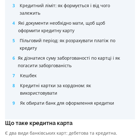
3
Кредитний ліміт: як формується і від чого
залежить
4
Які документи необхідно мати, щоб щоб
оформити кредитну карту
5
Пільговий період: як розрахувати платіж по
кредиту
6
Як дізнатися суму заборгованості по картці і як
погасити заборгованість
7
Кешбек
8
Кредитні картки за кордоном: як
використовувати
9
Як обирати банк для оформлення кредитки
Що таке кредитна карта
Є два види банківських карт: дебетова та кредитна.