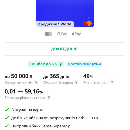
Кредитна
•
World
ДОКЛАДНІШЕ
Кешбек до 6%
Доставка картки
50 000
365
49
до
₴
до
днів
%
Кредитний ліміт
Пільговий період
Річна % ставка
0,01 — 59,16
%
Реальна річна % ставка
Віртуальна карта
До 6% кешбек на всі розрахунки із Cash'U CLUB
Цифровий банк Sense SuperApp