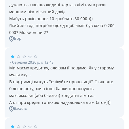
думають - навiщо людинi карта з лiмiтом в рази
меншим нiж мiсячний дохiд.
Мабуть рокiв через 10 зроблять 30 000 )))
Який же тодi потрiбно дохiд щоб лiмiт був хоча б 200
000? Мiльйон чи 2?
Ігор
7 березня 2026 р. о 12:43
Ми маємо кредитку, але вам її не дамо. Як у старому
мультику...
В підтримці кажуть "очікуйте пропозиції". І так вже
більше року, хоча інші банки пропонують
максимальні(або близькі) кредитні ліміти...
А от про кредит готівкою надзвонюють аж бігом)))
Василь