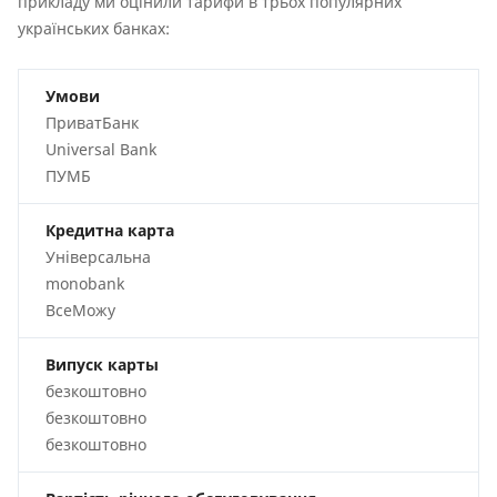
прикладу ми оцінили тарифи в трьох популярних
українських банках:
Умови
ПриватБанк
Universal Bank
ПУМБ
Кредитна карта
Універсальна
monobank
ВсеМожу
Випуск карты
безкоштовно
безкоштовно
безкоштовно