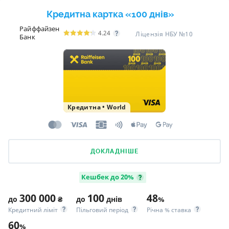
Кредитна картка «100 днів»
Райффайзен
4.24
Ліцензія НБУ №10
Банк
Кредитна
•
World
ДОКЛАДНІШЕ
Кешбек до 20%
300 000
100
48
до
₴
до
днів
%
Кредитний ліміт
Пільговий період
Річна % ставка
60
%