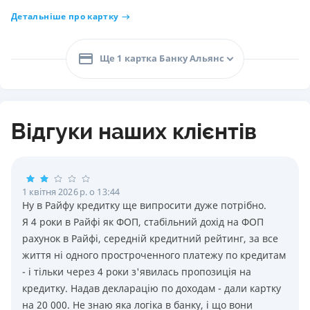
Детальніше про картку
Ще 1 картка Банку Альянс
Відгуки наших клієнтів
1 квітня 2026 р. о 13:44
Ну в Райфу кредитку ще випросити дуже потрiбно.
Я 4 роки в Райфi як ФОП, стабiльний дохiд на ФОП
рахунок в Райфi, середнiй кредитний рейтинг, за все
життя нi одного простроченного платежу по кредитам
- i тiльки через 4 роки з'явилась пропозицiя на
кредитку. Надав декларацiю по доходам - дали картку
на 20 000. Не знаю яка логiка в банку, i що вони