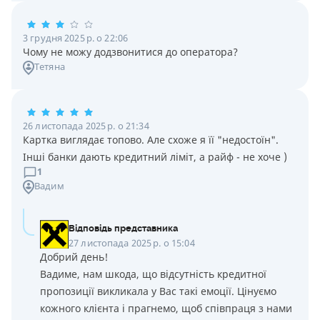
3 грудня 2025 р. о 22:06
Чому не можу додзвонитися до оператора?
Тетяна
26 листопада 2025 р. о 21:34
Картка виглядає топово. Але схоже я її "недостоїн".
Інші банки дають кредитний ліміт, а райф - не хоче )
1
Вадим
Відповідь представника
27 листопада 2025 р. о 15:04
Добрий день!
Вадиме, нам шкода, що відсутність кредитної
пропозиції викликала у Вас такі емоції. Цінуємо
кожного клієнта і прагнемо, щоб співпраця з нами