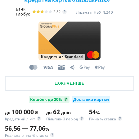
Кредитна картка «GlobusPlus»
Банк
2.82
Ліцензія НБУ №240
Глобус
Кредитна
•
Standard
ДОКЛАДНІШЕ
Кешбек до 20%
Доставка картки
100 000
62
54
до
₴
до
днів
%
Кредитний ліміт
Пільговий період
Річна % ставка
56,56 — 77,06
%
Реальна річна % ставка