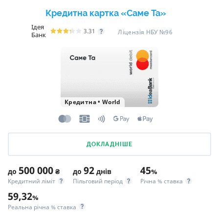
Кредитна картка «Саме Та»
Ідея
3.31
Ліцензія НБУ №96
Банк
Кредитна
•
World
ДОКЛАДНІШЕ
500 000
92
45
до
₴
до
днів
%
Кредитний ліміт
Пільговий період
Річна % ставка
59,32
%
Реальна річна % ставка