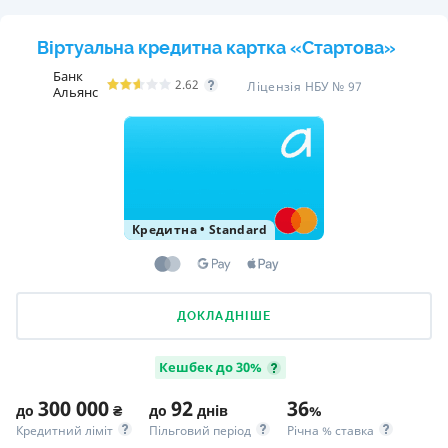
Віртуальна кредитна картка «Стартова»
Банк
2.62
Ліцензія НБУ № 97
Альянс
Кредитна
•
Standard
ДОКЛАДНІШЕ
Кешбек до 30%
300 000
92
36
до
₴
до
днів
%
Кредитний ліміт
Пільговий період
Річна % ставка