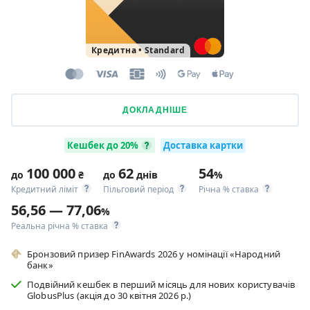
Кредитна
•
Standard
ДОКЛАДНІШЕ
Кешбек до 20%
Доставка картки
100 000
62
54
до
₴
до
днів
%
Кредитний ліміт
Пільговий період
Річна % ставка
56,56 — 77,06
%
Реальна річна % ставка
Бронзовий призер FinAwards 2026 у номінації «Народний
банк»
Подвійний кешбек в перший місяць для нових користувачів
GlobusPlus (акція до 30 квітня 2026 р.)