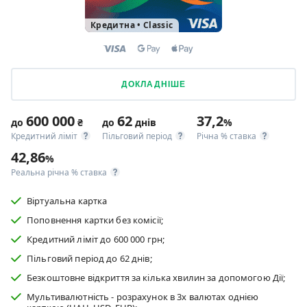
Кредитна
•
Classic
ДОКЛАДНІШЕ
600 000
62
37,2
до
₴
до
днів
%
Кредитний ліміт
Пільговий період
Річна % ставка
42,86
%
Реальна річна % ставка
Віртуальна картка
Поповнення картки без комісії;
Кредитний ліміт до 600 000 грн;
Пільговий період до 62 днів;
Безкоштовне відкриття за кілька хвилин за допомогою Дії;
Мультивалютність - розрахунок в 3х валютах однією