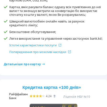
карткою (UAH, USD, EUR);
Картка, вміє рахувати баланс одразу всіх прив'язаних до неї
валют та зменшує витрати на конвертацію бо використає
спочатку кошти у валюті, якою Ви розрахувались;
Швидкий валютообмін онлайн навіть за рахунок
кредитного ліміту;
Безкоштовне обслуговування;
Легке використання та управління через застосунок bank.kd;
Істотні характеристики послуги
Попередження про можливі наслідки
Детальніше про картку
Кредитна картка «100 днів»
Райффайзен
4.24
Ліцензія НБУ №10
Банк