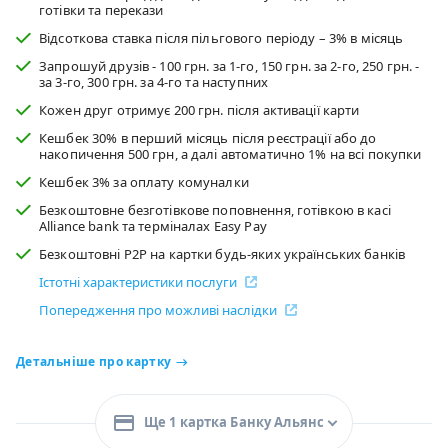
готівки та перекази
Відсоткова ставка після пільгового періоду – 3% в мiсяць
Запрошуй друзів - 100 грн. за 1-го, 150 грн. за 2-го, 250 грн. -
за 3-го, 300 грн. за 4-го та наступних
Кожен друг отримує 200 грн. після активації карти
Кешбек 30% в перший місяць після реєстрації або до
накопичення 500 грн, а далі автоматично 1% на всі покупки
Кешбек 3% за оплату комуналки
Безкоштовне безготівкове поповнення, готівкою в касі
Alliance bank та терміналах Easy Pay
Безкоштовні P2P на картки будь-яких українських банків
Істотні характеристики послуги
Попередження про можливі наслідки
Детальніше про картку
Ще 1 картка Банку Альянс