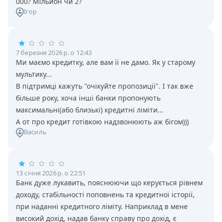
000? Мiльйон чи 2?
Ігор
7 березня 2026 р. о 12:43
Ми маємо кредитку, але вам її не дамо. Як у старому
мультику...
В підтримці кажуть "очікуйте пропозиції". І так вже
більше року, хоча інші банки пропонують
максимальні(або близькі) кредитні ліміти...
А от про кредит готівкою надзвонюють аж бігом)))
Василь
13 січня 2026 р. о 22:51
Банк дуже лукавить, пояснюючи що керується рівнем
доходу, стабільності поповнень та кредитної історії,
при наданні кредитного ліміту. Наприклад в мене
високий дохід, надав банку справу про дохід, є