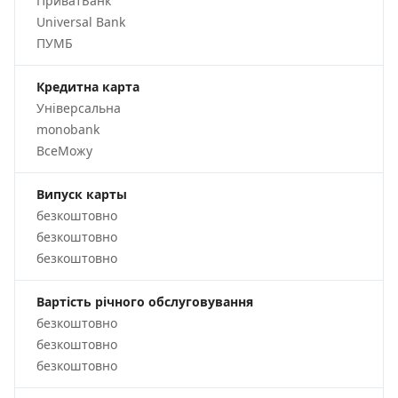
ПриватБанк
Universal Bank
ПУМБ
Кредитна карта
Універсальна
monobank
ВсеМожу
Випуск карты
безкоштовно
безкоштовно
безкоштовно
Вартість річного обслуговування
безкоштовно
безкоштовно
безкоштовно