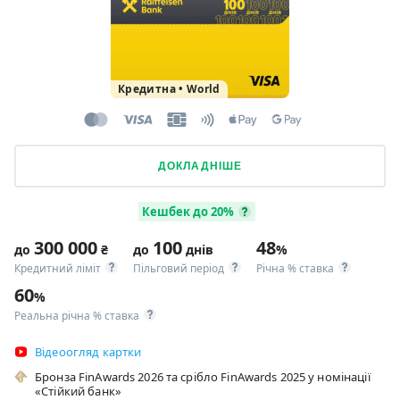
Кредитна
•
World
ДОКЛАДНІШЕ
Кешбек до 20%
300 000
100
48
до
₴
до
днів
%
Кредитний ліміт
Пільговий період
Річна % ставка
60
%
Реальна річна % ставка
Відеоогляд картки
Бронза FinAwards 2026 та срібло FinAwards 2025 у номінації
«Стійкий банк»