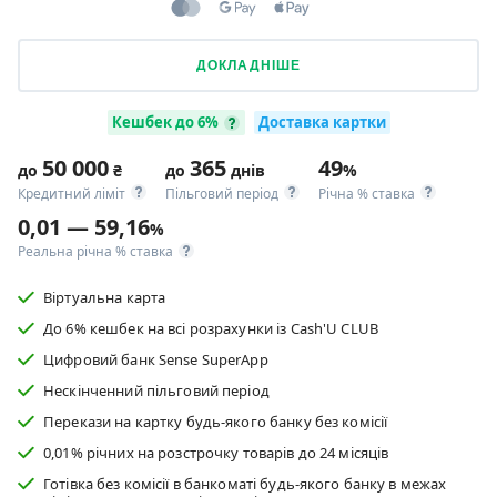
ДОКЛАДНІШЕ
Кешбек до 6%
Доставка картки
50 000
365
49
до
₴
до
днів
%
Кредитний ліміт
Пільговий період
Річна % ставка
0,01 — 59,16
%
Реальна річна % ставка
Віртуальна карта
До 6% кешбек на всі розрахунки із Cash'U CLUB
Цифровий банк Sense SuperApp
Нескінченний пільговий період
Перекази на картку будь-якого банку без комісії
0,01% річних на розстрочку товарів до 24 місяців
Готівка без комісії в банкоматі будь-якого банку в межах