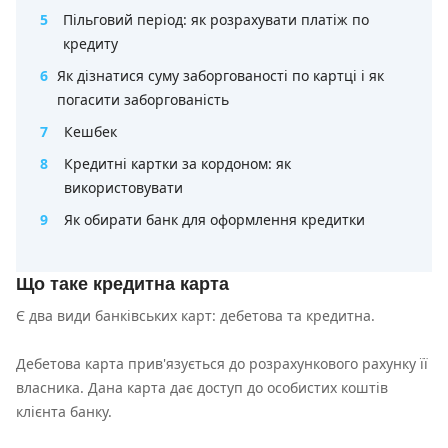
5
Пільговий період: як розрахувати платіж по
кредиту
6
Як дізнатися суму заборгованості по картці і як
погасити заборгованість
7
Кешбек
8
Кредитні картки за кордоном: як
використовувати
9
Як обирати банк для оформлення кредитки
Що таке кредитна карта
Є два види банківських карт: дебетова та кредитна.
Дебетова карта прив'язується до розрахункового рахунку її
власника. Дана карта дає доступ до особистих коштів
клієнта банку.