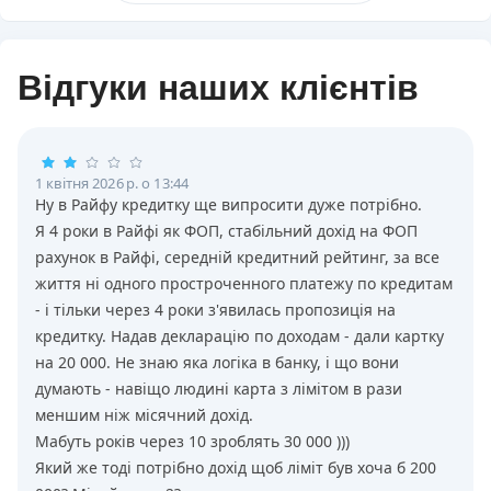
Відгуки наших клієнтів
1 квітня 2026 р. о 13:44
Ну в Райфу кредитку ще випросити дуже потрiбно.
Я 4 роки в Райфi як ФОП, стабiльний дохiд на ФОП
рахунок в Райфi, середнiй кредитний рейтинг, за все
життя нi одного простроченного платежу по кредитам
- i тiльки через 4 роки з'явилась пропозицiя на
кредитку. Надав декларацiю по доходам - дали картку
на 20 000. Не знаю яка логiка в банку, i що вони
думають - навiщо людинi карта з лiмiтом в рази
меншим нiж мiсячний дохiд.
Мабуть рокiв через 10 зроблять 30 000 )))
Який же тодi потрiбно дохiд щоб лiмiт був хоча б 200