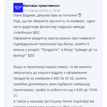
Відповідь представника
21 жовтня 2025 р. о 14:06
Пане Вадиме, дякуємо вам за питання 😇
Раді, що ви обираєте зручність та комфорт, адже
мати додаткову фінансову подушку завжди
спокійніше 🙌🏻
Оформити кредитну картку можна при наявності
індивідуальної пропозиції від банку, знайти її
можна у розділі "Продукти", в блоці "Швидкі дії та
функції" 🙌🏻
Якщо ж пропозиції наразі немає, то ви можете
звернутись до нашого відділу з оформлення
продуктів за номером 0 800 50 35 30, колеги
залюбки допоможуть вам підібрати найкращу
пропозицію, графік їх роботи пн-нд з 9:00 до 19:00
👌🏻
А також у нашому застосунку Sense SuperApp ви
можете заповнити анкету на збільшення