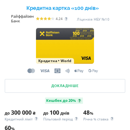
Кредитна картка «100 днів»
Райффайзен
4.24
Ліцензія НБУ №10
Банк
Кредитна
•
World
ДОКЛАДНІШЕ
Кешбек до 20%
300 000
100
48
до
₴
до
днів
%
Кредитний ліміт
Пільговий період
Річна % ставка
60
%