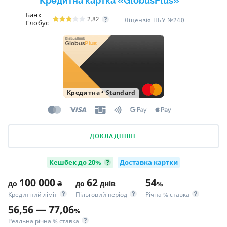
Кредитна картка «GlobusPlus»
Банк
2.82
Ліцензія НБУ №240
Глобус
Кредитна
•
Standard
ДОКЛАДНІШЕ
Кешбек до 20%
Доставка картки
100 000
62
54
до
₴
до
днів
%
Кредитний ліміт
Пільговий період
Річна % ставка
56,56 — 77,06
%
Реальна річна % ставка