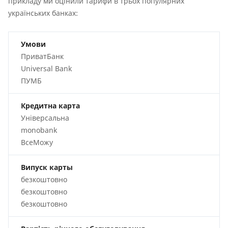
прикладу ми оцінили тарифи в трьох популярних
українських банках:
Умови
ПриватБанк
Universal Bank
ПУМБ
Кредитна карта
Універсальна
monobank
ВсеМожу
Випуск карты
безкоштовно
безкоштовно
безкоштовно