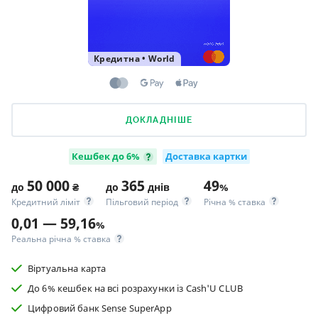
Кредитна
•
World
ДОКЛАДНІШЕ
Кешбек до 6%
Доставка картки
50 000
365
49
до
₴
до
днів
%
Кредитний ліміт
Пільговий період
Річна % ставка
0,01 — 59,16
%
Реальна річна % ставка
Віртуальна карта
До 6% кешбек на всі розрахунки із Cash'U CLUB
Цифровий банк Sense SuperApp