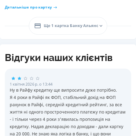
Детальніше про картку
Ще 1 картка Банку Альянс
Відгуки наших клієнтів
1 квітня 2026 р. о 13:44
Ну в Райфу кредитку ще випросити дуже потрiбно.
Я 4 роки в Райфi як ФОП, стабiльний дохiд на ФОП
рахунок в Райфi, середнiй кредитний рейтинг, за все
життя нi одного простроченного платежу по кредитам
- i тiльки через 4 роки з'явилась пропозицiя на
кредитку. Надав декларацiю по доходам - дали картку
на 20 000. Не знаю яка логiка в банку, i що вони