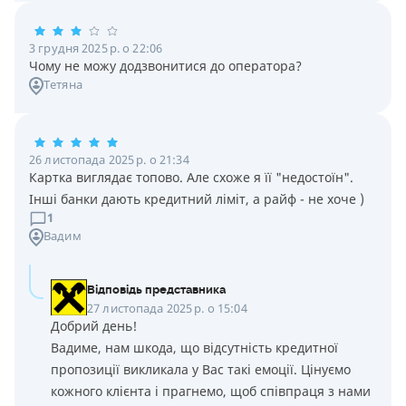
3 грудня 2025 р. о 22:06
Чому не можу додзвонитися до оператора?
Тетяна
26 листопада 2025 р. о 21:34
Картка виглядає топово. Але схоже я її "недостоїн".
Інші банки дають кредитний ліміт, а райф - не хоче )
1
Вадим
Відповідь представника
27 листопада 2025 р. о 15:04
Добрий день!
Вадиме, нам шкода, що відсутність кредитної
пропозиції викликала у Вас такі емоції. Цінуємо
кожного клієнта і прагнемо, щоб співпраця з нами