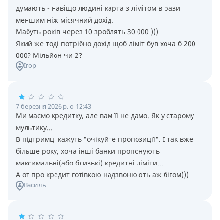
думають - навiщо людинi карта з лiмiтом в рази
меншим нiж мiсячний дохiд.
Мабуть рокiв через 10 зроблять 30 000 )))
Який же тодi потрiбно дохiд щоб лiмiт був хоча б 200
000? Мiльйон чи 2?
Ігор
7 березня 2026 р. о 12:43
Ми маємо кредитку, але вам її не дамо. Як у старому
мультику...
В підтримці кажуть "очікуйте пропозиції". І так вже
більше року, хоча інші банки пропонують
максимальні(або близькі) кредитні ліміти...
А от про кредит готівкою надзвонюють аж бігом)))
Василь