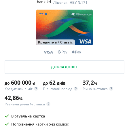
bank.kd
Ліцензія НБУ №171
Кредитна
•
Classic
ДОКЛАДНІШЕ
600 000
62
37,2
до
₴
до
днів
%
Кредитний ліміт
Пільговий період
Річна % ставка
42,86
%
Реальна річна % ставка
Віртуальна картка
Поповнення картки без комісії;