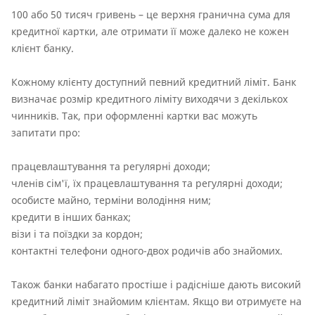
100 або 50 тисяч гривень – це верхня гранична сума для
кредитної картки, але отримати її може далеко не кожен
клієнт банку.
Кожному клієнту доступний певний кредитний ліміт. Банк
визначає розмір кредитного ліміту виходячи з декількох
чинників. Так, при оформленні картки вас можуть
запитати про:
працевлаштування та регулярні доходи;
членів сім'ї, їх працевлаштування та регулярні доходи;
особисте майно, терміни володіння ним;
кредити в інших банках;
візи і та поїздки за кордон;
контактні телефони одного-двох родичів або знайомих.
Також банки набагато простіше і радісніше дають високий
кредитний ліміт знайомим клієнтам. Якщо ви отримуєте на