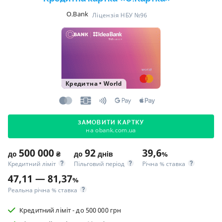
O.Bank
Ліцензія НБУ №96
Кредитна
•
World
ЗАМОВИТИ КАРТКУ
на obank.com.ua
500 000
92
39,6
до
₴
до
днів
%
Кредитний ліміт
Пільговий період
Річна % ставка
47,11 — 81,37
%
Реальна річна % ставка
Кредитний ліміт - до 500 000 грн