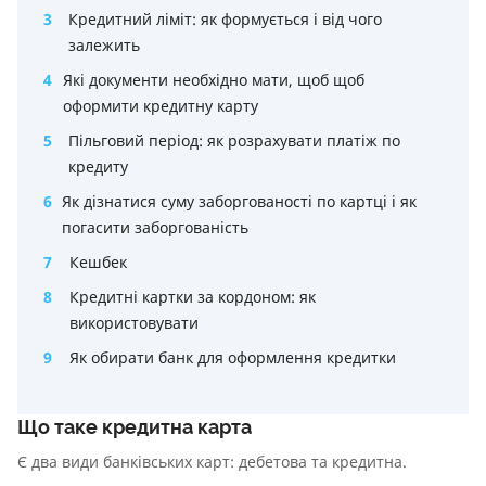
3
Кредитний ліміт: як формується і від чого
залежить
4
Які документи необхідно мати, щоб щоб
оформити кредитну карту
5
Пільговий період: як розрахувати платіж по
кредиту
6
Як дізнатися суму заборгованості по картці і як
погасити заборгованість
7
Кешбек
8
Кредитні картки за кордоном: як
використовувати
9
Як обирати банк для оформлення кредитки
Що таке кредитна карта
Є два види банківських карт: дебетова та кредитна.