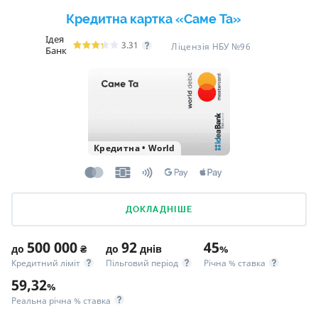
Кредитна картка «Саме Та»
Ідея
3.31
Ліцензія НБУ №96
Банк
Кредитна
•
World
ДОКЛАДНІШЕ
500 000
92
45
до
₴
до
днів
%
Кредитний ліміт
Пільговий період
Річна % ставка
59,32
%
Реальна річна % ставка