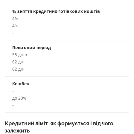
% зняття кредитних готівкових коштів
4%
4%
-
Пільговий період
55 днів
62 дні
62 дні
Кешбек
-
до 20%
-
Кредитний ліміт: як формується і від чого
залежить