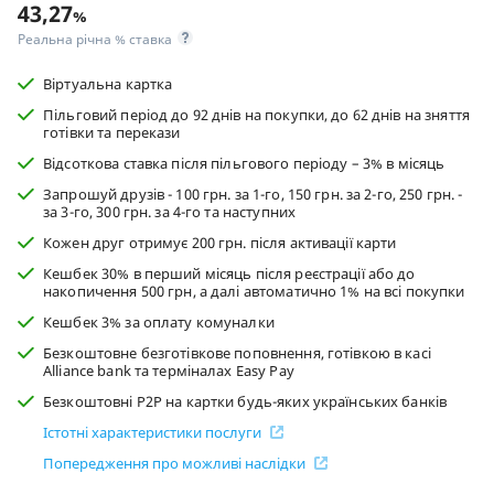
43,27
%
Реальна річна % ставка
Віртуальна картка
Пільговий період до 92 днів на покупки, до 62 днів на зняття
готівки та перекази
Відсоткова ставка після пільгового періоду – 3% в мiсяць
Запрошуй друзів - 100 грн. за 1-го, 150 грн. за 2-го, 250 грн. -
за 3-го, 300 грн. за 4-го та наступних
Кожен друг отримує 200 грн. після активації карти
Кешбек 30% в перший місяць після реєстрації або до
накопичення 500 грн, а далі автоматично 1% на всі покупки
Кешбек 3% за оплату комуналки
Безкоштовне безготівкове поповнення, готівкою в касі
Alliance bank та терміналах Easy Pay
Безкоштовні P2P на картки будь-яких українських банків
Істотні характеристики послуги
Попередження про можливі наслідки