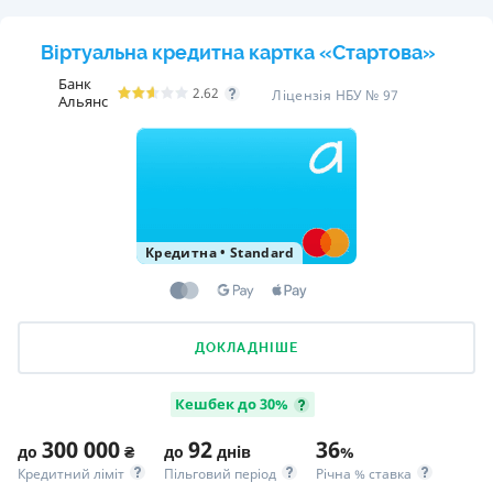
Віртуальна кредитна картка «Стартова»
Банк
2.62
Ліцензія НБУ № 97
Альянс
Кредитна
•
Standard
ДОКЛАДНІШЕ
Кешбек до 30%
300 000
92
36
до
₴
до
днів
%
Кредитний ліміт
Пільговий період
Річна % ставка