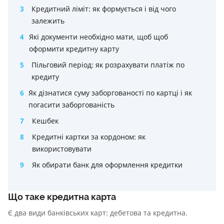
3
Кредитний ліміт: як формується і від чого
залежить
4
Які документи необхідно мати, щоб щоб
оформити кредитну карту
5
Пільговий період: як розрахувати платіж по
кредиту
6
Як дізнатися суму заборгованості по картці і як
погасити заборгованість
7
Кешбек
8
Кредитні картки за кордоном: як
використовувати
9
Як обирати банк для оформлення кредитки
Що таке кредитна карта
Є два види банківських карт: дебетова та кредитна.