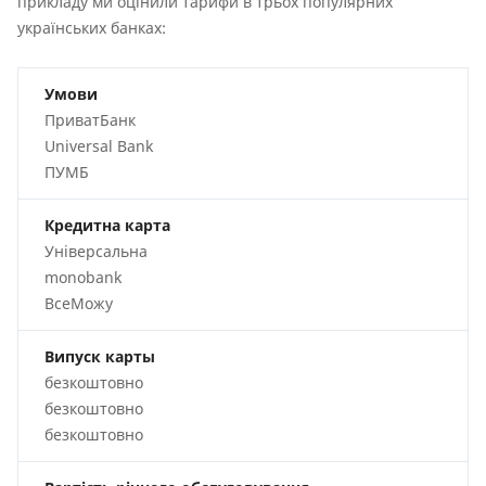
прикладу ми оцінили тарифи в трьох популярних
українських банках:
Умови
ПриватБанк
Universal Bank
ПУМБ
Кредитна карта
Універсальна
monobank
ВсеМожу
Випуск карты
безкоштовно
безкоштовно
безкоштовно