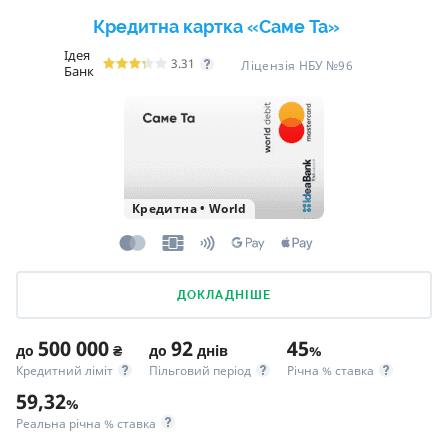
Кредитна картка «Саме Та»
Ідея
3.31
Ліцензія НБУ №96
Банк
Кредитна
•
World
ДОКЛАДНІШЕ
500 000
92
45
до
₴
до
днів
%
Кредитний ліміт
Пільговий період
Річна % ставка
59,32
%
Реальна річна % ставка