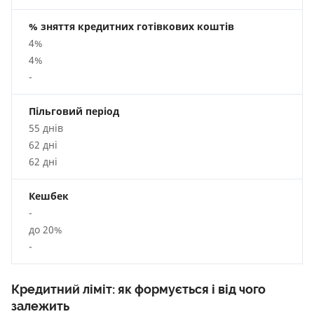
% зняття кредитних готівкових коштів
4%
4%
-
Пільговий період
55 днів
62 дні
62 дні
Кешбек
-
до 20%
-
Кредитний ліміт: як формується і від чого
залежить