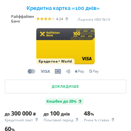
Кредитна картка «100 днів»
Райффайзен
4.24
Ліцензія НБУ №10
Банк
Кредитна
•
World
ДОКЛАДНІШЕ
Кешбек до 20%
300 000
100
48
до
₴
до
днів
%
Кредитний ліміт
Пільговий період
Річна % ставка
60
%