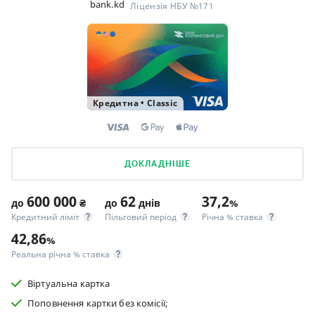
bank.kd
Ліцензія НБУ №171
Кредитна
•
Classic
ДОКЛАДНІШЕ
600 000
62
37,2
до
₴
до
днів
%
Кредитний ліміт
Пільговий період
Річна % ставка
42,86
%
Реальна річна % ставка
Віртуальна картка
Поповнення картки без комісії;