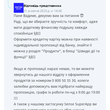
Відповідь представника
21 жовтня 2025 р. о 14:06
Пане Вадиме, дякуємо вам за питання 😇
Раді, що ви обираєте зручність та комфорт, адже
мати додаткову фінансову подушку завжди
спокійніше 🙌🏻
Оформити кредитну картку можна при наявності
індивідуальної пропозиції від банку, знайти її
можна у розділі "Продукти", в блоці "Швидкі дії та
функції" 🙌🏻
Якщо ж пропозиції наразі немає, то ви можете
звернутись до нашого відділу з оформлення
продуктів за номером 0 800 50 35 30, колеги
залюбки допоможуть вам підібрати найкращу
пропозицію, графік їх роботи пн-нд з 9:00 до 19:00
👌🏻
А також у нашому застосунку Sense SuperApp ви
можете заповнити анкету на збільшення