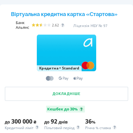
Віртуальна кредитна картка «Стартова»
Банк
2.62
Ліцензія НБУ № 97
Альянс
Кредитна
•
Standard
ДОКЛАДНІШЕ
Кешбек до 30%
300 000
92
36
до
₴
до
днів
%
Кредитний ліміт
Пільговий період
Річна % ставка