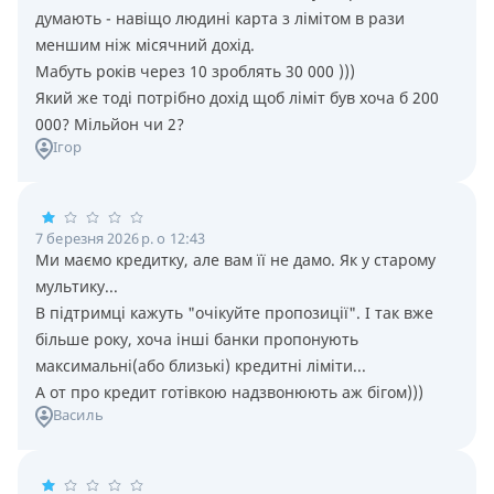
думають - навiщо людинi карта з лiмiтом в рази
меншим нiж мiсячний дохiд.
Мабуть рокiв через 10 зроблять 30 000 )))
Який же тодi потрiбно дохiд щоб лiмiт був хоча б 200
000? Мiльйон чи 2?
Ігор
7 березня 2026 р. о 12:43
Ми маємо кредитку, але вам її не дамо. Як у старому
мультику...
В підтримці кажуть "очікуйте пропозиції". І так вже
більше року, хоча інші банки пропонують
максимальні(або близькі) кредитні ліміти...
А от про кредит готівкою надзвонюють аж бігом)))
Василь