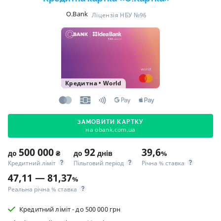
O.Bank
Ліцензія НБУ №96
Кредитна
•
World
ЗАМОВИТИ КАРТКУ
на obank.com.ua
500 000
92
39,6
до
₴
до
днів
%
Кредитний ліміт
Пільговий період
Річна % ставка
47,11 — 81,37
%
Реальна річна % ставка
Кредитний ліміт - до 500 000 грн