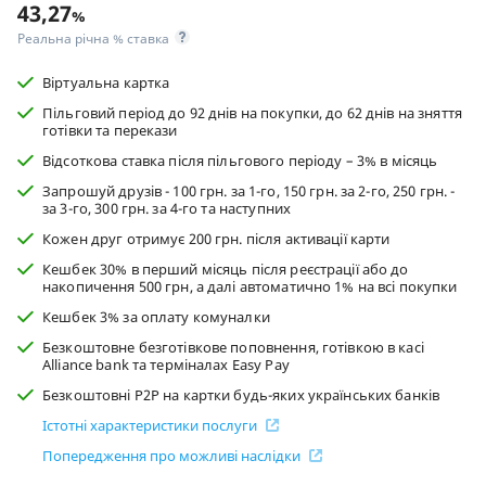
43,27
%
Реальна річна % ставка
Віртуальна картка
Пільговий період до 92 днів на покупки, до 62 днів на зняття
готівки та перекази
Відсоткова ставка після пільгового періоду – 3% в мiсяць
Запрошуй друзів - 100 грн. за 1-го, 150 грн. за 2-го, 250 грн. -
за 3-го, 300 грн. за 4-го та наступних
Кожен друг отримує 200 грн. після активації карти
Кешбек 30% в перший місяць після реєстрації або до
накопичення 500 грн, а далі автоматично 1% на всі покупки
Кешбек 3% за оплату комуналки
Безкоштовне безготівкове поповнення, готівкою в касі
Alliance bank та терміналах Easy Pay
Безкоштовні P2P на картки будь-яких українських банків
Істотні характеристики послуги
Попередження про можливі наслідки