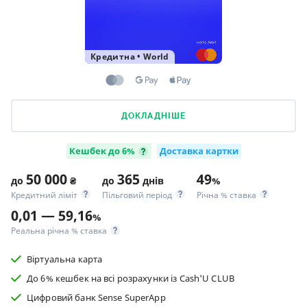
Кредитна
•
World
ДОКЛАДНІШЕ
Кешбек до 6%
Доставка картки
50 000
365
49
до
₴
до
днів
%
Кредитний ліміт
Пільговий період
Річна % ставка
0,01 — 59,16
%
Реальна річна % ставка
Віртуальна карта
До 6% кешбек на всі розрахунки із Cash'U CLUB
Цифровий банк Sense SuperApp