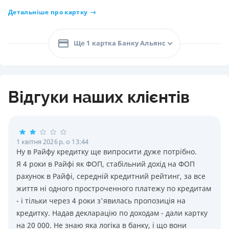
Детальніше про картку
Ще 1 картка Банку Альянс
Відгуки наших клієнтів
1 квітня 2026 р. о 13:44
Ну в Райфу кредитку ще випросити дуже потрiбно.
Я 4 роки в Райфi як ФОП, стабiльний дохiд на ФОП
рахунок в Райфi, середнiй кредитний рейтинг, за все
життя нi одного простроченного платежу по кредитам
- i тiльки через 4 роки з'явилась пропозицiя на
кредитку. Надав декларацiю по доходам - дали картку
на 20 000. Не знаю яка логiка в банку, i що вони