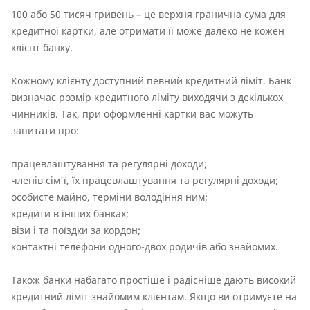
100 або 50 тисяч гривень – це верхня гранична сума для
кредитної картки, але отримати її може далеко не кожен
клієнт банку.
Кожному клієнту доступний певний кредитний ліміт. Банк
визначає розмір кредитного ліміту виходячи з декількох
чинників. Так, при оформленні картки вас можуть
запитати про:
працевлаштування та регулярні доходи;
членів сім'ї, їх працевлаштування та регулярні доходи;
особисте майно, терміни володіння ним;
кредити в інших банках;
візи і та поїздки за кордон;
контактні телефони одного-двох родичів або знайомих.
Також банки набагато простіше і радісніше дають високий
кредитний ліміт знайомим клієнтам. Якщо ви отримуєте на