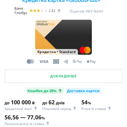
Кредитна картка «GlobusPlus»
Банк
2.82
Ліцензія НБУ №240
Глобус
Кредитна
•
Standard
ДОКЛАДНІШЕ
Кешбек до 20%
Доставка картки
100 000
62
54
до
₴
до
днів
%
Кредитний ліміт
Пільговий період
Річна % ставка
56,56 — 77,06
%
Реальна річна % ставка