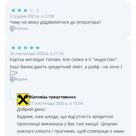
3 грудня 2025 р. о 22:06
Чому не можу додзвонитися до оператора?
Тетяна
26 листопада 2025 р. о 21:34
Картка виглядає топово. Але схоже я її "недостоїн".
Інші банки дають кредитний ліміт, а райф - не хоче )
1
Вадим
Відповідь представника
27 листопада 2025 р. о 15:04
Добрий день!
Вадиме, нам шкода, що відсутність кредитної
пропозиції викликала у Вас такі емоції. Цінуємо
кожного клієнта і прагнемо, щоб співпраця з нами