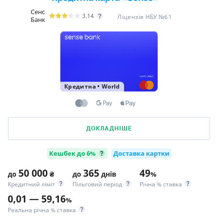
Сенс
3.14
Ліцензія НБУ №61
Банк
Кредитна
•
World
ДОКЛАДНІШЕ
Кешбек до 6%
Доставка картки
50 000
365
49
до
₴
до
днів
%
Кредитний ліміт
Пільговий період
Річна % ставка
0,01 — 59,16
%
Реальна річна % ставка