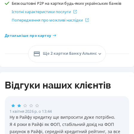
Безкоштовні P2P на картки будь-яких українських банків
Істотні характеристики послуги
Попередження про можливі наслідки
Детальніше про картку
Ще 2 картки Банку Альянс
Відгуки наших клієнтів
1 квітня 2026 р. о 13:44
Ну в Райфу кредитку ще випросити дуже потрiбно.
Я 4 роки в Райфi як ФОП, стабiльний дохiд на ФОП
рахунок в Райфi, середнiй кредитний рейтинг, за все