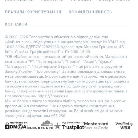
ПРАВИЛА КОРИСТУВАННЯ
КОНФІДЕНЦІЙНІСТЬ
КОНТАКТИ
© 2000–2026 Товариство з обмеженою відповідальністю
«Файненс.юа», свідоцтво на знак для товарів і послуг № 37423 від
16.02.2004, ЄДРПОУ 22929966. Адреса: вул. Миколи Грінченка, 4В,
Київ, Україна. Графік роботи: Пн–Пт 9:00–18:00.
ТОВ «Файненс.юа» – незалежний фінансовий портал. Матеріали з
позначками “Р”, “Партнерська”, “Промо”, “Акція”, “Думка”,
“Спецпроєкт”, “Партнерський проєкт” – це реклама, в розумінні
Закону України “Про рекламу”. За зміст реклами відповідальність
несе рекламодавець. Інформація на даній сторінці не є рекламою
банківських послуг. Верифіковану банком інформацію про продукти
та послуги можна подивитися на офіційному сайті відповідного
банку. Використання матеріалів і даних з сайту дозволено тільки з
гіперпосиланням https://finance.ua.
Ми не беремо плату за послуги підбору та порівняння фінансових
пропозицій в каталогах, і не надаємо послуги кредитування,
розміщення депозитів і страхування. Ваші особисті дані на сайті
захищені шифруванням AES-256.