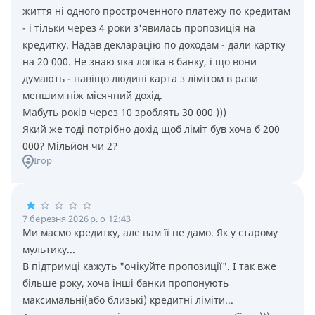
життя нi одного простроченного платежу по кредитам
- i тiльки через 4 роки з'явилась пропозицiя на
кредитку. Надав декларацiю по доходам - дали картку
на 20 000. Не знаю яка логiка в банку, i що вони
думають - навiщо людинi карта з лiмiтом в рази
меншим нiж мiсячний дохiд.
Мабуть рокiв через 10 зроблять 30 000 )))
Який же тодi потрiбно дохiд щоб лiмiт був хоча б 200
000? Мiльйон чи 2?
Ігор
7 березня 2026 р. о 12:43
Ми маємо кредитку, але вам її не дамо. Як у старому
мультику...
В підтримці кажуть "очікуйте пропозиції". І так вже
більше року, хоча інші банки пропонують
максимальні(або близькі) кредитні ліміти...