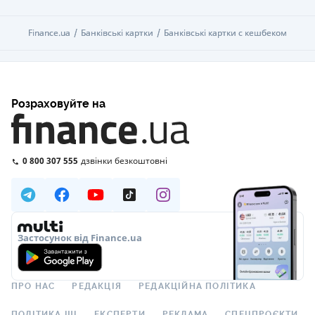
Finance.ua
Finance.ua
Банківські картки
Банківські картки
Банківські картки c кешбеком
Банківські картки c кешбеком
Розраховуйте на
0 800 307 555
дзвінки безкоштовні
Застосунок від Finance.ua
ПРО НАС
РЕДАКЦІЯ
РЕДАКЦІЙНА ПОЛІТИКА
ПОЛІТИКА ШІ
ЕКСПЕРТИ
РЕКЛАМА
СПЕЦПРОЄКТИ