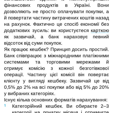
фінансових продуктів в Україні. Вони 
дозволяють не просто оплачувати покупки, а 
й повертати частину витрачених коштів назад 
на рахунок. Фактично це спосіб економії без 
додаткових зусиль: ви користуєтеся 
карткою
як зазвичай, а банк нараховує певний 
відсоток від суми покупок.
Як працює кешбек? Принцип досить простий. 
Банк співпрацює з міжнародними платіжними 
системами та торговими мережами й 
отримує комісію з кожної безготівкової 
операції. Частину цієї комісії він повертає 
клієнту у вигляді кешбеку. Зазвичай це від 
0,5% до 2% на всі покупки або від 5% до 20% 
у вибраних категоріях.
Існує кілька основних форматів нарахування:
Категорійний кешбек. Ви обираєте 2–3 
категорії на початку місяця і отримуєте 