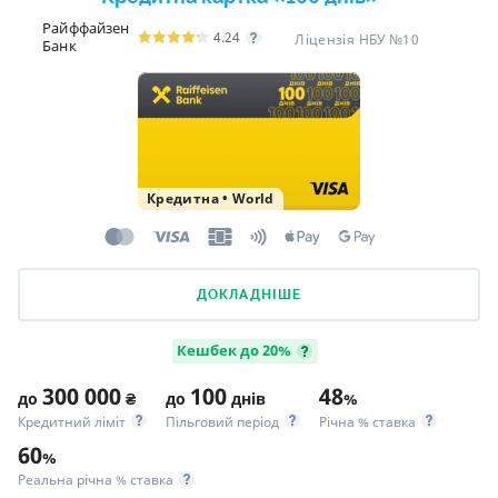
Райффайзен
4.24
Ліцензія НБУ №10
Банк
Кредитна
•
World
ДОКЛАДНІШЕ
Кешбек до 20%
300 000
100
48
до
₴
до
днів
%
Кредитний ліміт
Пільговий період
Річна % ставка
60
%
Реальна річна % ставка