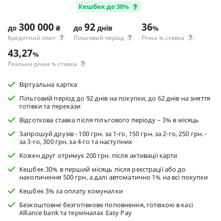
Кешбек до 30%
300 000
92
36
до
₴
до
днів
%
Кредитний ліміт
Пільговий період
Річна % ставка
43,27
%
Реальна річна % ставка
Віртуальна картка
Пільговий період до 92 днів на покупки, до 62 днів на зняття
готівки та перекази
Відсоткова ставка після пільгового періоду – 3% в мiсяць
Запрошуй друзів - 100 грн. за 1-го, 150 грн. за 2-го, 250 грн. -
за 3-го, 300 грн. за 4-го та наступних
Кожен друг отримує 200 грн. після активації карти
Кешбек 30% в перший місяць після реєстрації або до
накопичення 500 грн, а далі автоматично 1% на всі покупки
Кешбек 3% за оплату комуналки
Безкоштовне безготівкове поповнення, готівкою в касі
Alliance bank та терміналах Easy Pay