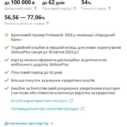
100 000
62
54
до
₴
до
днів
%
Кредитний ліміт
Пільговий період
Річна % ставка
56,56 — 77,06
%
Реальна річна % ставка
Бронзовий призер FinAwards 2026 у номінації «Народний
банк»
Подвійний кешбек в перший місяць для нових користувачів
GlobusPlus (акція до 30 квітня 2026 р.)
Картку можна оформити дистанційно за допомогою
мобільного додатку GlobusPlus
Пільговий період до 62 днів
Більше покупок за рахунок кредитних коштів
Кешбек за безготівковий розрахунок кредитними коштами
(частково або повністю компенсує відсотки за кредитом)
Істотні характеристики послуги
Попередження про можливі наслідки
Детальніше про картку