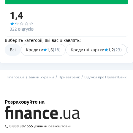
1,4
322 відгуків
Виберіть категорії, які вас цікавлять:
Всі
Кредити
1,6
(
18
)
Кредитні картки
1,2
(
23
)
Finance.ua
Банки України
ПриватБанк
Відгуки про ПриватБанк
Розраховуйте на
0 800 307 555
дзвінки безкоштовні