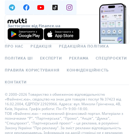
Застосунок від Finance.ua
ПРО НАС
РЕДАКЦІЯ
РЕДАКЦІЙНА ПОЛІТИКА
ПОЛІТИКА ШІ
ЕКСПЕРТИ
РЕКЛАМА
СПЕЦПРОЄКТИ
ПРАВИЛА КОРИСТУВАННЯ
КОНФІДЕНЦІЙНІСТЬ
КОНТАКТИ
© 2000–2026 Товариство з обмеженою відповідальністю
«Файненс.юа», свідоцтво на знак для товарів і послуг № 37423 від
16.02.2004, ЄДРПОУ 22929966. Адреса: вул. Миколи Грінченка, 4В,
Київ, Україна. Графік роботи: Пн–Пт 9:00–18:00.
ТОВ «Файненс.юа» – незалежний фінансовий портал. Матеріали з
позначками “Р”, “Партнерська”, “Промо”, “Акція”, “Думка”,
“Спецпроєкт”, “Партнерський проєкт” – це реклама, в розумінні
Закону України “Про рекламу”. За зміст реклами відповідальність
несе рекламодавець. Інформація на даній сторінці не є рекламою