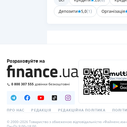
Депозити
5,0
(
1
)
Організація
Розраховуйте на
Застосун
0 800 307 555
дзвінки безкоштовні
ПРО НАС
РЕДАКЦІЯ
РЕДАКЦІЙНА ПОЛІТИКА
ПОЛІТИ
© 2000–2026 Товариство з обмеженою відповідальністю «Файненс.юа», св
Пн–Пт 9:00–18:00.