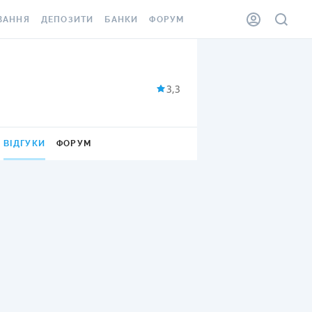
ВАННЯ
ДЕПОЗИТИ
БАНКИ
ФОРУМ
ІЛКА
ВСІ ДЕПОЗИТИ
ВСІ БАНКИ
АННЯ ЖИТЛА ВІД
ДЕПОЗИТИ В USD
ВІДГУКИ ПРО БАНКИ
3,3
 ШАХЕДІВ
ДЕПОЗИТИ В EUR
МІКРОФІНАНСОВІ
ХОВКА ЗА КОРДОН
ОРГАНІЗАЦІЇ
БОНУС ДО ДЕПОЗИТІВ
ВІДГУКИ
ФОРУМ
ВІДГУКИ ПРО МФО
УМОВИ АКЦІЇ
КАРТА
ВГОРУ
ПИТАННЯ ТА ВІДПОВІДІ
ННА ВІНЬЄТКА
ДЕПОЗИТНИЙ КАЛЬКУЛЯТОР
 СПІВРОБІТНИКІВ
ПУТІВНИКИ ПО
SSISTANCE
ЗАОЩАДЖЕННЯМ
АННЯ ВІД
Х ВИПАДКІВ