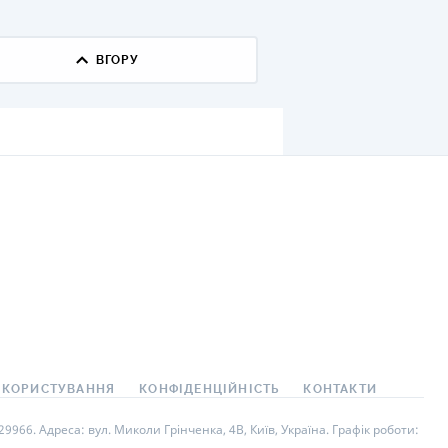
КИ ПО
ВАННЮ
ХОВІ ПОЛІСИ
І КОМПАНІЇ
 ПРО СТРАХОВІ
Ї
А І ОПЛАТА
И
 КОРИСТУВАННЯ
КОНФІДЕНЦІЙНІСТЬ
КОНТАКТИ
966. Адреса: вул. Миколи Грінченка, 4В, Київ, Україна. Графік роботи: