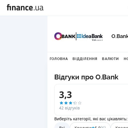
O.Ban
ГОЛОВНА
ВІДДІЛЕННЯ
ВАЛЮТИ
Н
Відгуки про O.Bank
3,3
42 відгуків
Виберіть категорії, які вас цікавлять:
Всі
Кредити
5,0
(
6
)
Креди