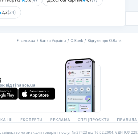
РЕЙТИНГ ДЕБЕТОВИХ
ПУТІВНИ
2,2
(
24
)
КАРТОК
СТРАХУ
ЩОМІСЯЧНИЙ ОГЛЯД
ВСІ СТРА
КЕШБЕКУ
Finance.ua
Банки України
O.Bank
Відгуки про O.Bank
СТРАХОВ
ПУТІВНИКИ ПО
БАНКІВСЬКИХ КАРТКАХ
ВІДГУКИ
КОМПАНІ
ДОСТАВК
КОНТАКТ
ок від Finance.ua
КА ШІ
ЕКСПЕРТИ
РЕКЛАМА
СПЕЦПРОЄКТИ
ПРАВИЛА
ідоцтво на знак для товарів і послуг № 37423 від 16.02.2004, ЄДРПОУ 22929