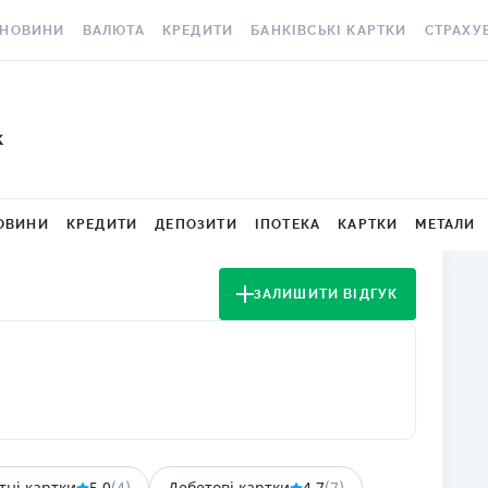
НОВИНИ
ВАЛЮТА
КРЕДИТИ
БАНКІВСЬКІ КАРТКИ
СТРАХУ
ВСІ НОВИНИ
КУРС ВАЛЮТ
ВСІ КРЕДИТИ
ВСІ БАНКІВСЬКІ КАРТКИ
АВТОЦИВ
ВАЛЮТА
КРИПТОВАЛЮТА
ПІДБІР КРЕДИТУ
КРЕДИТНІ КАРТКИ
СТРАХУВ
k
РАКЕТ ТА
ОСОБИСТІ ФІНАНСИ
МІНЯЙЛО
КРЕДИТ ДО ЗАРПЛАТИ
ДЕБЕТОВІ КАРТКИ
МЕДСТРА
АВТОРСЬКІ КОЛОНКИ
МІЖБАНК
КРЕДИТ ОНЛАЙН
З БЕЗКОШТОВНИМ
ОВИНИ
КРЕДИТИ
ДЕПОЗИТИ
ІПОТЕКА
КАРТКИ
МЕТАЛИ
ВИПУСКОМ ТА
КАСКО
НОВИНИ КОМПАНІЙ
ГОТІВКОВІ КУРСИ
КРЕДИТ БЕЗ ДОВІДОК
ОБСЛУГОВУВАННЯМ
ЗЕЛЕНА 
ЗАЛИШИТИ ВІДГУК
СПЕЦПРОЄКТИ
КАРТКОВІ КУРСИ
РЕЙТИНГ ОНЛАЙН-
З КЕШБЕКОМ
КРЕДИТІВ
ЕЛЕКТРО
КОРИСНО ЗНАТИ
КУРС НБУ
ВІРТУАЛЬНІ КАРТКИ
КРЕДИТНИЙ КАЛЬКУЛЯТОР
ДМС ДЛЯ
ТЕСТИ
КУРС BITCOIN
РЕЙТИНГ КАРТОК З
ІПОТЕКА
КЕШБЕКОМ
КАРТКА A
РЕДАКЦІЯ
FOREX
ПУТІВНИКИ ПО КРЕДИТАМ
РЕЙТИНГ КАРТОК ДЛЯ
СТРАХУВ
КУРСИ МЕТАЛІВ
МАНДРІВНИКІВ
НЕЩАСНИ
тні картки
5,0
(
4
)
Дебетові картки
4,7
(
7
)