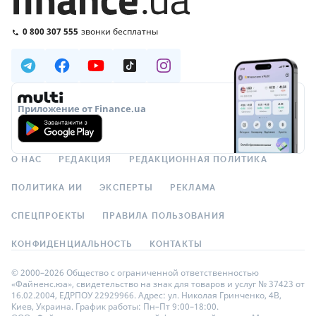
0 800 307 555
звонки бесплатны
Приложение от Finance.ua
О НАС
РЕДАКЦИЯ
РЕДАКЦИОННАЯ ПОЛИТИКА
ПОЛИТИКА ИИ
ЭКСПЕРТЫ
РЕКЛАМА
СПЕЦПРОЕКТЫ
ПРАВИЛА ПОЛЬЗОВАНИЯ
КОНФИДЕНЦИАЛЬНОСТЬ
КОНТАКТЫ
© 2000–2026 Общество с ограниченной ответственностью
«Файненс.юа», свидетельство на знак для товаров и услуг № 37423 от
16.02.2004, ЕДРПОУ 22929966. Адрес: ул. Николая Гринченко, 4В,
Киев, Украина. График работы: Пн–Пт 9:00–18:00.