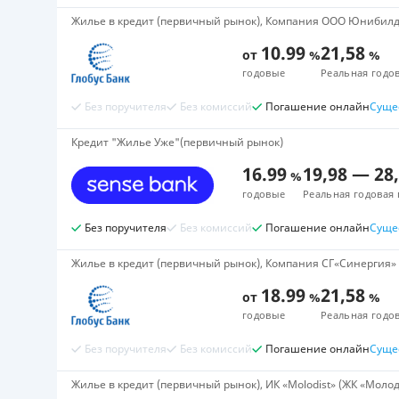
Жилье в кредит (первичный рынок), Компания ООО Юнибилд 
10.99
21,58
от
%
%
годовые
Реальная годов
Без поручителя
Без комиссий
Погашение онлайн
Суще
Кредит "Жилье Уже"(первичный рынок)
16.99
19,98
—
28
%
годовые
Реальная годовая 
Без поручителя
Без комиссий
Погашение онлайн
Суще
Жилье в кредит (первичный рынок), Компания СГ«Синергия» (
18.99
21,58
от
%
%
годовые
Реальная годов
Без поручителя
Без комиссий
Погашение онлайн
Суще
Жилье в кредит (первичный рынок), ИК «Molodist» (ЖК «Молодо