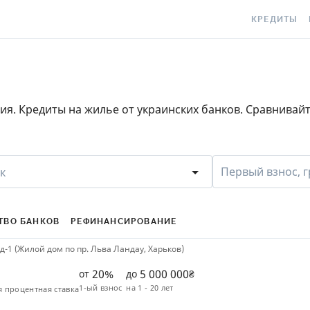
КРЕДИТЫ
КРЕДИТ ОНЛ
С
КРЕДИТ НА
C
. Кредиты на жилье от украинских банков. Сравнивайт
КРЕДИТ КРУ
Е
КРЕДИТ БЕЗ 
C
С ПЛОХОЙ К
S
Первый взнос, г
к
ИСТОРИЕЙ
КРЕДИТ С Л
ПЕРИОДОМ
ТВО БАНКОВ
РЕФИНАНСИРОВАНИЕ
-1 (Жилой дом по пр. Льва Ландау, Харьков)
СТАТЬИ ПРО
20%
5 000 000
от
до
₴
ПОДБОР КРЕ
1-ый взнос
на
1 - 20 лет
я процентная ставка
ИПОТЕКА