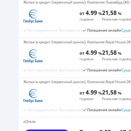
Жилье в кредит (первичный рынок), Компания ЛьвовБуд (ЖК 
4.99
21,58
от
%
%
годовые
Реальная годова
Без поручителя
Без комиссий
Погашение онлайн
Суще
Жилье в кредит (первичный рынок), Компания Royal House (ЖК 
4.99
21,58
от
%
%
годовые
Реальная годова
Без поручителя
Без комиссий
Погашение онлайн
Суще
Жилье в кредит (первичный рынок), Компания Royal House (Ж
4.99
21,58
от
%
%
годовые
Реальная годова
Без поручителя
Без комиссий
Погашение онлайн
Суще
єОселя