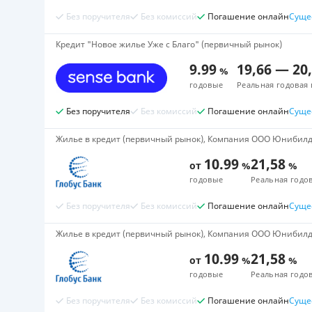
Без поручителя
Без комиссий
Погашение онлайн
Суще
Кредит "Новое жилье Уже с Благо" (первичный рынок)
9.99
19,66
—
20
%
годовые
Реальная годовая 
Без поручителя
Без комиссий
Погашение онлайн
Суще
Жилье в кредит (первичный рынок), Компания ООО Юнибилд 
10.99
21,58
от
%
%
годовые
Реальная годов
Без поручителя
Без комиссий
Погашение онлайн
Суще
Жилье в кредит (первичный рынок), Компания ООО Юнибилд 
10.99
21,58
от
%
%
годовые
Реальная годов
Без поручителя
Без комиссий
Погашение онлайн
Суще