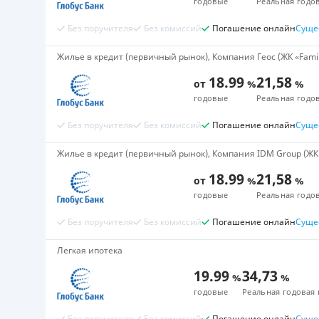
годовые
Реальная годов
Без поручителя
Без комиссий
Погашение онлайн
Суще
Жилье в кредит (первичный рынок), Компания Геос (ЖК «Famil
18.99
21,58
от
%
%
годовые
Реальная годов
Без поручителя
Без комиссий
Погашение онлайн
Суще
Жилье в кредит (первичный рынок), Компания IDM Group (ЖК 
18.99
21,58
от
%
%
годовые
Реальная годов
Без поручителя
Без комиссий
Погашение онлайн
Суще
Легкая ипотека
19.99
34,73
%
%
годовые
Реальная годовая 
Без поручителя
Без комиссий
Погашение онлайн
Суще