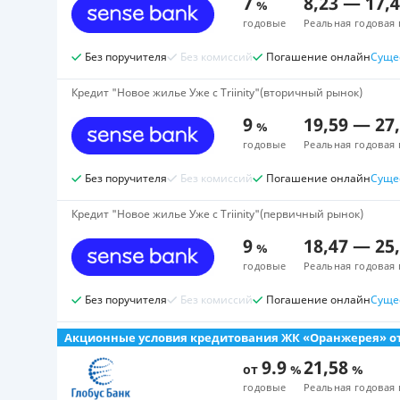
7
8,23
—
17,
%
годовые
Реальная годовая 
Без поручителя
Без комиссий
Погашение онлайн
Суще
Кредит "Новое жилье Уже c Triinity"(вторичный рынок)
9
19,59
—
27
%
годовые
Реальная годовая 
Без поручителя
Без комиссий
Погашение онлайн
Суще
Кредит "Новое жилье Уже c Triinity"(первичный рынок)
9
18,47
—
25
%
годовые
Реальная годовая 
Без поручителя
Без комиссий
Погашение онлайн
Суще
Акционные условия кредитования ЖК «Оранжерея» от
9.9
21,58
от
%
%
годовые
Реальная годовая 