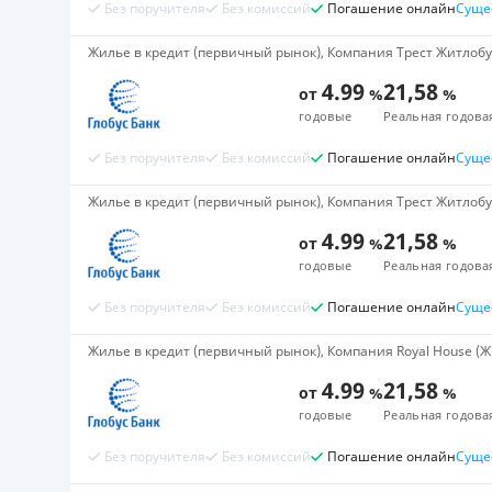
Без поручителя
Без комиссий
Погашение онлайн
Суще
Жилье в кредит (первичный рынок), Компания Трест Житлобуд
4.99
21,58
от
%
%
годовые
Реальная годова
Без поручителя
Без комиссий
Погашение онлайн
Суще
Жилье в кредит (первичный рынок), Компания Трест Житлобуд
4.99
21,58
от
%
%
годовые
Реальная годова
Без поручителя
Без комиссий
Погашение онлайн
Суще
Жилье в кредит (первичный рынок), Компания Royal House (ЖК 
4.99
21,58
от
%
%
годовые
Реальная годова
Без поручителя
Без комиссий
Погашение онлайн
Суще