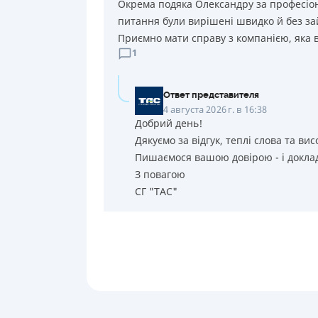
Окрема подяка Олександру за професіона
питання були вирішені швидко й без за
Приємно мати справу з компанією, яка в
1
Ответ представителя
4 августа 2026 г. в 16:38
Добрий день!
Дякуємо за відгук, теплі слова та вис
Пишаємося вашою довірою - і доклад
З повагою
СГ "ТАС"