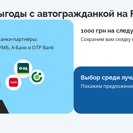
ыгоды с автогражданкой на F
1000 грн на след
банки-партнёры:
Сохраним вам скидку 
МБ, А-Банк и OTP Bank
Выбор среди луч
Покажем предложения