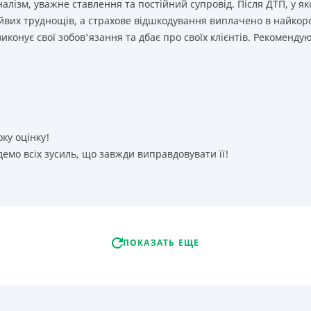
лізм, уважне ставлення та постійний супровід. Після ДТП, у як
йвих труднощів, а страхове відшкодування виплачено в найкор
иконує свої зобов'язання та дбає про своїх клієнтів. Рекоменду
оку оцінку!
емо всіх зусиль, що завжди виправдовувати її!
ПОКАЗАТЬ ЕЩЕ