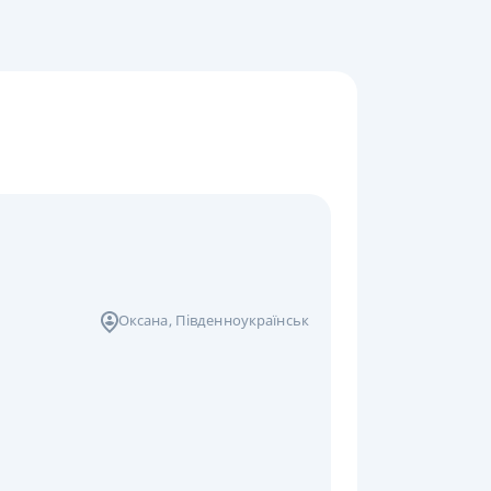
Оксана
, Південноукраїнськ