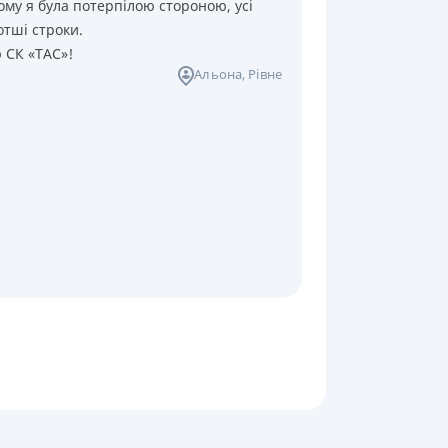
ому я була потерпілою стороною, усі
отші строки.
ю СК «ТАС»!
Альона
, Рівне