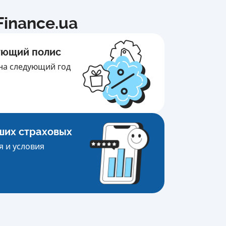
inance.ua
ующий полис
на следующий год
ших страховых
 и условия