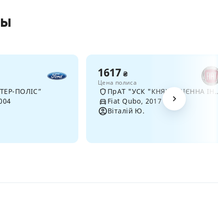
сы
1617
₴
Цена полиса
НТЕР-ПОЛІС”
ПрАТ "УСК "КНЯЖА ВІЄННА 
2004
Fiat Qubo, 2017
Віталій Ю.