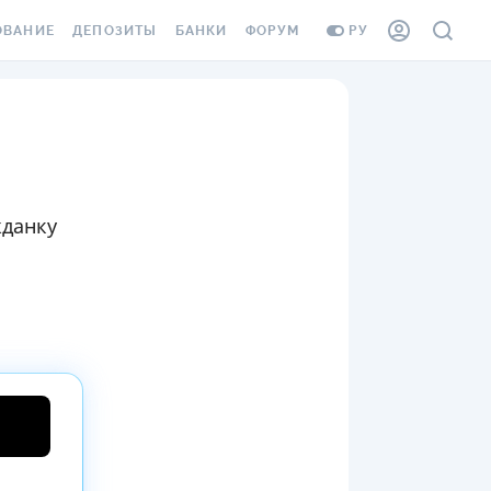
ОВАНИЕ
ДЕПОЗИТЫ
БАНКИ
ФОРУМ
РУ
ВСЕ ДЕПОЗИТЫ
ВСЕ БАНКИ
ВАНИЕ ЖИЛЬЯ ОТ
ДЕПОЗИТЫ В USD
ОТЗЫВЫ О БАНКАХ
И ШАХЕДОВ
ДЕПОЗИТЫ В EUR
МИКРОФИНАНСОВЫЕ
АХОВКА ЗАГРАНИЦУ
ОРГАНИЗАЦИИ
БОНУС К ДЕПОЗИТАМ
жданку
ОТЗЫВЫ ОБ МФО
УСЛОВИЯ АКЦИИ
Я КАРТА
ВОПРОСЫ И ОТВЕТЫ
ОННАЯ ВИНЬЕТКА
ДЕПОЗИТНЫЙ КАЛЬКУЛЯТОР
Я СОТРУДНИКОВ
ПУТЕВОДИТЕЛИ ПО
SSISTANCE
СБЕРЕЖЕНИЯМ
ВАНИЕ ОТ
ТНЫХ СЛУЧАЕВ