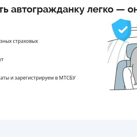
ть автогражданку легко — о
азных страховых
ут
латы и зарегистрируем в МТСБУ