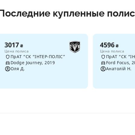
Последние купленные поли
3017
4596
₴
₴
Цена полиса
Цена полиса
ПрАТ “СК “ІНТЕР-ПОЛІС”
ПрАТ “СК “І
Dodge Journey, 2019
Ford Focus, 
Оля Д.
Анатолій Н.