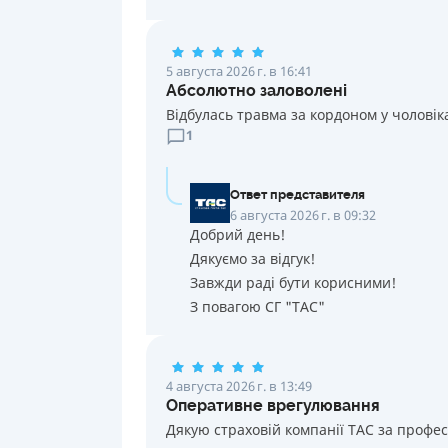
5 августа 2026 г. в 16:41
Абсолютно заловолені
Відбулась травма за кордоном у чоловік
1
Ответ представителя
6 августа 2026 г. в 09:32
Добрий день!
Дякуємо за відгук!
Завжди раді бути корисними!
З повагою СГ "ТАС"
4 августа 2026 г. в 13:49
Оперативне врегулювання
Дякую страховій компанії ТАС за профе