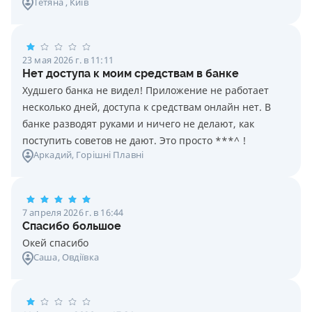
Тетяна
, Київ
23 мая 2026 г. в 11:11
Нет доступа к моим средствам в банке
Худшего банка не видел! Приложение не работает
несколько дней, доступа к средствам онлайн нет. В
банке разводят руками и ничего не делают, как
поступить советов не дают. Это просто ***^ !
Аркадий
, Горішні Плавні
7 апреля 2026 г. в 16:44
Спасибо большое
Окей спасибо
Саша
, Овдіївка