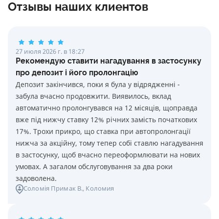
1.5 года
12
%
10 000
-
50 000 000
₴
Нет
Отзывы наших клиентов
Сумма вклада
100 000
₴
Да
Срок вклада
1.5 года
Выплата процентов
1 год
15.5
%
10 000
-
50 000 000
₴
Нет
Ежемесячно, Капитализация
Удержаны налоги
5 130
₴
Необходимые документы
Доход до уплаты налогов
22 307,65
₴
6 месяцев
15.5
%
10 000
-
50 000 000
₴
Нет
27 июля 2026 г. в 18:27
Паспорт, ИНН
Условия
Рекомендую ставити нагадування в застосунку
Процентные ставки
3 месяца
15
%
10 000
-
50 000 000
₴
Нет
Сумма вклада
про депозит і його пролонгацію
5 000-40 000 000 ₴
Срок
Ставка
Сумма
Пополнение
Депозит закінчився, поки я була у відрядженні -
Вся информация о депозите
Срок вклада
Подробнее
забула вчасно продовжити. Виявилось, вклад
1.5 года
автоматично пролонгувався на 12 місяців, щоправда
2 года
10
%
1 000
-
50 000 000
₴
Да
Группа вкладчиков
вже під нижчу ставку 12% річних замість початкових
для физических лиц, для пенсионеров
17%. Трохи прикро, що ставка при автопролонгації
Пополнение
1.5 года
10
%
1 000
-
50 000 000
₴
Да
нижча за акційну, тому тепер собі ставлю нагадування
Да
в застосунку, щоб вчасно переоформлювати на нових
Выплата процентов
Ежемесячно, Капитализация
умовах. А загалом обслуговування за два роки
17
10
%
1 000
-
50 000 000
₴
Да
месяцев
Необходимые документы
задоволена.
Паспорт, ИНН
Соломія Примак В.
, Коломия
16
Процентные ставки
10
%
1 000
-
50 000 000
₴
Да
месяцев
Срок
Ставка
Сумма
Пополнение