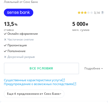
Кешбэк до 3% за пополнение депозита от Банка Альянс
Доход до уплаты налогов
15 500
₴
Лояльный от Сенс Банк
Для депозитов сроком от 3 до 12 месяцев без досрочного
Условия
расторжения, открытых в период акции, и при условии
3,14
Сумма вклада
их пополнения от 1000 грн.
10 000-50 000 000 ₴
13,5
5 000
%
₴
Срок вклада
Расчет вашей прибыли
ставка
мин. сумма
1 год
Онлайн оформление
5 856,38
₴
Итоговый доход
Группа вкладчиков
Частичное снятие
для физических лиц
Пролонгация
Сумма вклада
100 000
₴
Пополнение
Пополнение
Срок вклада
6 месяцев
Нет
Досрочный разрыв
Выплата процентов
Удержаны налоги
1 749
₴
Ежемесячно
Доход до уплаты налогов
7 605,38
₴
Необходимые документы
Подробнее
ВСЕ УСЛОВИЯ
Условия
Паспорт, ИНН
Сумма вклада
Процентные ставки
Существенные характеристики услуги
1 000-50 000 000 ₴
Предупреждение о возможных последствиях
Срок вклада
Срок
Ставка
Сумма
Пополнени
6 месяцев
Еще 4 предложения от Сенс Банк
Расчет вашей прибыли
Группа вкладчиков
2 года
12
%
10 000
-
50 000 000
₴
Нет
17 177,65
₴
для физических лиц
Итоговый доход
Пополнение