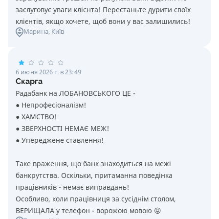
заслуговує уваги клієнта! Перестаньте дурити своїх
клієнтів, якщо хочете, щоб вони у вас залишились!
Марина
, Київ
6 июня 2026 г. в 23:49
Скарга
Радабанк на ЛОБАНОВСЬКОГО ЦЕ -
● Непрофесіоналізм!
● ХАМСТВО!
● ЗВЕРХНОСТІ НЕМАЄ МЕЖ!
● Упереджене ставлення!
Таке враження, що банк знаходиться на межі
банкрутства. Оскільки, притаманна поведінка
працівників - немає виправдань!
Особливо, коли працівниця за сусіднім столом,
ВЕРИЩАЛА у телефон - ворожою мовою 😡