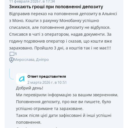
11 февраля 2026 г. в 17:34
Зникають гроші при поповненні депозиту
Відправив переказ на поповнення депозиту в Альянсі
з Моно. Кошти з рахунку Монобанку успішно
списалися, але поповнення депозиту не відбулося.
Списався в чаті з оператором, надав документи. За
годину подзвонив оператор і сказав, що кошти вже
зараховано. Пройшло 3 дні, а коштів так і не має!!!
1
Мирослава
, Дніпро
Ответ представителя
2 марта 2026 г. в 10:51
Добрий день!
Ми перевірили інформацію за вашим зверненням.
Поповнення депозиту, про яке ви пишете, було
успішно отримане та зараховане.
Також після цієї дати зафіксовані й інші успішні
поповнення.