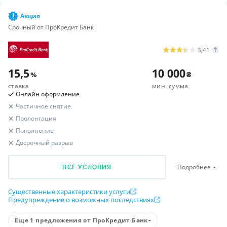
Вся информация о депозите
9 508,77
₴
Итоговый доход
Подробнее
Акция
Сумма вклада
100 000
₴
Срочный от ПроКредит Банк
Срок вклада
9 месяцев
Удержаны налоги
2 840
₴
3,41
Доход до уплаты налогов
12 348,77
₴
15,5
10 000
%
₴
Условия
ставка
мин. сумма
Сумма вклада
Онлайн оформление
500-50 000 000 ₴
Частичное снятие
Срок вклада
Пролонгация
9 месяцев
Пополнение
Группа вкладчиков
Досрочный разрыв
для физических лиц
Пополнение
Нет
Подробнее
ВСЕ УСЛОВИЯ
Выплата процентов
В конце срока
Существенные характеристики услуги
Предупреждение о возможных последствиях
Необходимые документы
Паспорт, ИНН
Еще 1 предложения от ПроКредит Банк
500 UAH новым клиентам за открытие депозита от
Процентные ставки