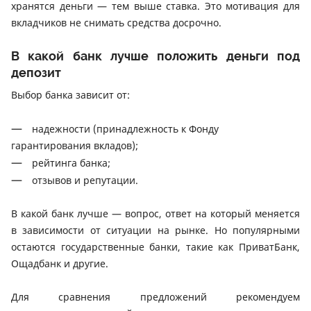
хранятся деньги — тем выше ставка. Это мотивация для
вкладчиков не снимать средства досрочно.
В какой банк лучше положить деньги под
депозит
Выбор банка зависит от:
надежности (принадлежность к Фонду
гарантирования вкладов);
рейтинга банка;
отзывов и репутации.
В какой банк лучше — вопрос, ответ на который меняется
в зависимости от ситуации на рынке. Но популярными
остаются государственные банки, такие как ПриватБанк,
Ощадбанк и другие.
Для сравнения предложений рекомендуем