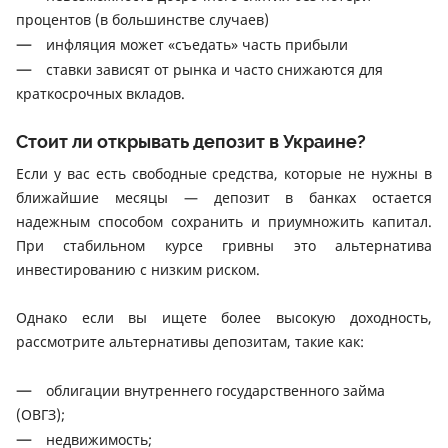
процентов (в большинстве случаев)
инфляция может «съедать» часть прибыли
ставки зависят от рынка и часто снижаются для
краткосрочных вкладов.
Стоит ли открывать депозит в Украине?
Если у вас есть свободные средства, которые не нужны в
ближайшие месяцы — депозит в банках остается
надежным способом сохранить и приумножить капитал.
При стабильном курсе гривны это альтернатива
инвестированию с низким риском.
Однако если вы ищете более высокую доходность,
рассмотрите альтернативы депозитам, такие как:
облигации внутреннего государственного займа
(ОВГЗ);
недвижимость;