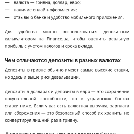
валюта — гривна, доллар, евро;
наличие онлайн-оформления;
отзывы о банке и удобство мобильного приложения.
Для удобства можно воспользоваться депозитным
калькулятором на Finance.ua, чтобы оценить реальную
прибыль с учетом налогов и срока вклада.
Чем отличаются депозиты в разных валютах
Депозиты в гривне обычно имеют самые высокие ставки,
но здесь и выше риск девальвации.
Депозиты в долларах и депозиты в евро — это сохранение
покупательной способности, но в украинских банках
ставки ниже. Если у вас есть валютная выручка, зарплата
или сбережения — это безопасный способ их хранить, не
конвертируя лишний раз в гривну.