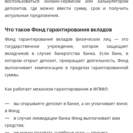
воспользоваться онлайн-сервисом или калькулятором
депозитов, где можно ввести сумму, срок и получить
актуальные предложения.
Что такое Фонд гарантирования вкладов
Фонд гарантирования вкладов физических лиц — это
государственное учреждение, которое защищает
вкладчиков в случае банкротства банка. Если банк, в
котором открыт депозит, прекращает деятельность, Фонд
выплачивает компенсацию в пределах гарантированной
суммы.
Как работает механизм гарантирования в ФГВФЛ:
вы открываете депозит в банке, а он уплачивает взнос
в Фонд;
в случае ликвидации банка Фонд выплачивает вам
средства;
не нужно подавать судебные иски — процесс