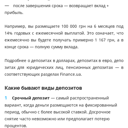
после завершения срока — возвращает вклад +
прибыль.
Например, вы размещаете 100 000 грн на 6 месяцев под
14% годовых с ежемесячной выплатой. Это означает, что
ежемесячно вы будете получать примерно 1 167 грн, а в
конце срока — полную сумму вклада.
Подробнее о
депозитах в долларах
,
депозитах в евро
,
депо
зитах для юридических лиц
,
пенсионных депозитах
— в
соответствующих разделах Finance.ua.
Какие бывают виды депозитов
Срочный депозит
— самый распространенный
вариант, когда деньги размещаются на фиксированный
период, обычно с более высокой ставкой. Досрочное
снятие часто невозможно или предполагает потерю
процентов.