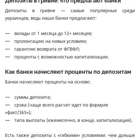
Депозиты в гривне: что предлагают банки
Депозиты в гривне — самые популярные среди
украинцев, ведь наши банки предлагают:
вклады от 1 месяца до 12+ месяцев;
пролонгацию на новых условиях;
гарантию возврата от ФГВФЛ;
проценты с возможностью капитализации.
Как банки начисляют проценты по депозитам
Банки начисляют проценты на основе:
суммы депозита;
срока (чаще всего расчет идет по формуле
«факт/365»);
типа выплаты (ежемесячно, в конце, капитализация).
Есть также депозиты с «гибкими» условиями: чем дольше