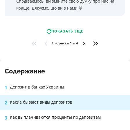
Сподіваємось, ви зміните свою думку про нас на
краще. Дякуємо, що ви з нами 💙
ПОКАЗАТЬ ЕЩЕ
Сторінка 1 з 4
Содержание
Депозит в банках Украины
1
Какие бывают виды депозитов
2
Как выплачиваются проценты по депозитам
3