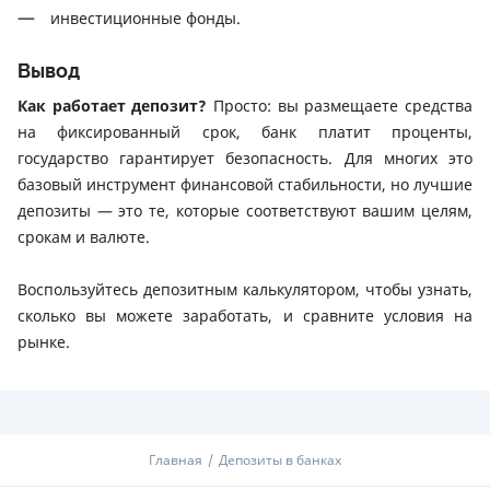
инвестиционные фонды.
Вывод
Как работает депозит?
Просто: вы размещаете средства
на фиксированный срок, банк платит проценты,
государство гарантирует безопасность. Для многих это
базовый инструмент финансовой стабильности, но лучшие
депозиты — это те, которые соответствуют вашим целям,
срокам и валюте.
Воспользуйтесь депозитным калькулятором, чтобы узнать,
сколько вы можете заработать, и сравните условия на
рынке.
Главная
Депозиты в банках