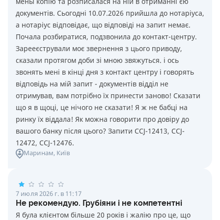
мены копію та розписалася на ній в отриманні єю
документів. Сьогодні 10.07.2026 прийшла до нотаріуса,
а нотаріус відповідає, що відповіді на запит немає.
Почала розбиратися, подзвонила до контакт-центру.
Зарееєстрували моє звернення з цього приводу,
сказали протягом доби зі мною звяжуться. і ось
звонять мені в кінці дня з контакт центру і говорять
відповідь на мій запит - документів відділ не
отримував, вам потрібно їх принести заново! Сказати
що я в щоці, це нічого не сказати! Я ж не бабці на
ринку їх віддала! Як можна говорити про довіру до
вашого банку після цього? Запити ССJ-12413, CCJ-
12472, CCJ-12476.
Маринам
, Київ
7 июля 2026 г. в 11:17
Не рекомендую. Грубіяни і не компетентні
Я була клієнтом більше 20 років і жалію про це, що