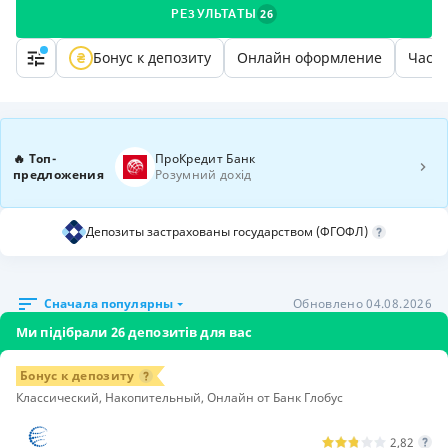
26
РЕЗУЛЬТАТЫ
Бонус к депозиту
Онлайн оформление
Части
🔥 Топ-
ПроКредит Банк
предложения
Розумний дохід
Депозиты застрахованы государством (ФГОФЛ)
Сначала популярны
Обновлено 04.08.2026
Ми підібрали 26 депозитів для вас
Бонус к депозиту
Классический, Накопительный, Онлайн от Банк Глобус
2,82