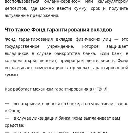
воспользоваться онлайн-сервисом или калькулятором
депозитов, где можно ввести сумму, срок и получить
актуальные предложения.
Что такое Фонд гарантирования вкладов
Фонд гарантирования вкладов физических лиц — это
государственное учреждение, которое защищает
вкладчиков в случае банкротства банка. Если банк, в
котором открыт депозит, прекращает деятельность, Фонд
выплачивает компенсацию в пределах гарантированной
суммы.
Как работает механизм гарантирования в ФГВФЛ:
вы открываете депозит в банке, а он уплачивает взнос
в Фонд;
в случае ликвидации банка Фонд выплачивает вам
средства;
не нужно подавать судебные иски — процесс