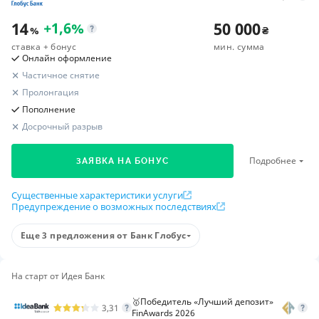
14
50 000
+
1,6
%
%
₴
ставка
+ бонус
мин. сумма
Онлайн оформление
Частичное снятие
Пролонгация
Пополнение
Досрочный разрыв
Подробнее
ЗАЯВКА НА БОНУС
Существенные характеристики услуги
Предупреждение о возможных последствиях
Еще 3 предложения от Банк Глобус
Расчет вашей прибыли
6 021,18
₴
Итоговый доход
На старт от Идея Банк
616
₴
Бонус к депозиту
🥇Победитель «Лучший депозит»
Сумма вклада
100 000
₴
3,31
FinAwards 2026