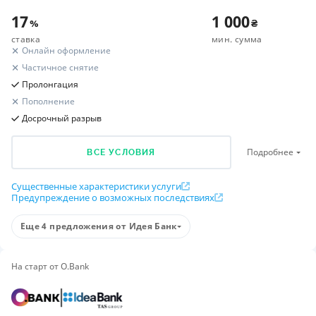
Срок вклада
6 месяцев
17
1 000
Удержаны налоги
1 798
₴
%
₴
Доход до уплаты налогов
7 819,18
₴
ставка
мин. сумма
Онлайн оформление
Условия
Частичное снятие
Сумма вклада
Пролонгация
50 000-50 000 000 ₴
Пополнение
Срок вклада
Досрочный разрыв
6 месяцев (177-212 дней)
Группа вкладчиков
Подробнее
для физических лиц
ВСЕ УСЛОВИЯ
Пополнение
Да
Существенные характеристики услуги
Предупреждение о возможных последствиях
Выплата процентов
В конце срока, Ежемесячно
Еще 4 предложения от Идея Банк
Необходимые документы
Расчет вашей прибыли
Паспорт, ИНН
6 563,29
₴
Итоговый доход
Процентные ставки
На старт от O.Bank
Сумма вклада
100 000
₴
Срок
Ставка
Бонус
Сумма
Срок вклада
6 месяцев
Удержаны налоги
1 960
₴