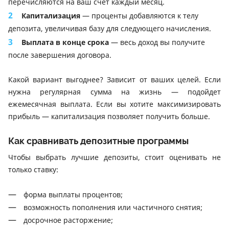
перечисляются на ваш счет каждый месяц.
Капитализация
— проценты добавляются к телу
депозита, увеличивая базу для следующего начисления.
Выплата в конце срока
— весь доход вы получите
после завершения договора.
Какой вариант выгоднее? Зависит от ваших целей. Если
нужна регулярная сумма на жизнь — подойдет
ежемесячная выплата. Если вы хотите максимизировать
прибыль — капитализация позволяет получить больше.
Как сравнивать депозитные программы
Чтобы выбрать лучшие депозиты, стоит оценивать не
только ставку:
форма выплаты процентов;
возможность пополнения или частичного снятия;
досрочное расторжение;