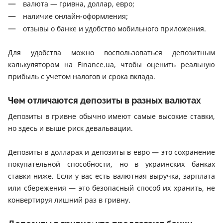
валюта — гривна, доллар, евро;
наличие онлайн-оформления;
отзывы о банке и удобство мобильного приложения.
Для удобства можно воспользоваться депозитным
калькулятором на Finance.ua, чтобы оценить реальную
прибыль с учетом налогов и срока вклада.
Чем отличаются депозиты в разных валютах
Депозиты в гривне обычно имеют самые высокие ставки,
но здесь и выше риск девальвации.
Депозиты в долларах и депозиты в евро — это сохранение
покупательной способности, но в украинских банках
ставки ниже. Если у вас есть валютная выручка, зарплата
или сбережения — это безопасный способ их хранить, не
конвертируя лишний раз в гривну.