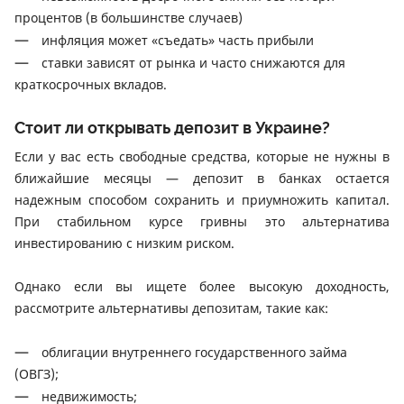
процентов (в большинстве случаев)
инфляция может «съедать» часть прибыли
ставки зависят от рынка и часто снижаются для
краткосрочных вкладов.
Стоит ли открывать депозит в Украине?
Если у вас есть свободные средства, которые не нужны в
ближайшие месяцы — депозит в банках остается
надежным способом сохранить и приумножить капитал.
При стабильном курсе гривны это альтернатива
инвестированию с низким риском.
Однако если вы ищете более высокую доходность,
рассмотрите альтернативы депозитам, такие как:
облигации внутреннего государственного займа
(ОВГЗ);
недвижимость;