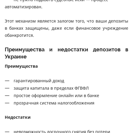
автоматизирован.
Этот механизм является залогом того, что ваши депозиты
в банках защищены, даже если финансовое учреждение
обанкротится.
Преимущества и недостатки депозитов в
Украине
Преимущества
гарантированный доход
защита капитала в пределах ФГВФЛ
простое оформление онлайн или в банке
прозрачная система налогообложения
Недостатки
невозможность досрочного снятия без потери