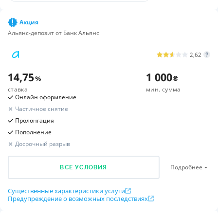
ПроКредит Банка
Срок
Ставка
Сумма
Пополнени
Оформите депозит в гривнах на сумму от 10 000 грн
Акция
сроком от 3 месяцев. Сделайте это до конца следующего
Альянс-депозит от Банк Альянс
1098 дней
14
%
500
-
50 000 000
₴
Нет
месяца после открытия счета. Получите 500 грн. (после
налогов) на ваш счет.
2,62
1098 дней
13.5
%
500
-
50 000 000
₴
Нет
14,75
500 гривен за нового депозитного клиента в ПроКредит
1 000
%
₴
2 года
14
%
500
-
50 000 000
₴
Нет
Банке
ставка
мин. сумма
По вашей рекомендации, новый клиент откроет счет и
Онлайн оформление
2 года
13.5
%
500
-
50 000 000
₴
Нет
срочный депозит, вы в следующем месяце получите 500
Частичное снятие
грн. на счет за каждого клиента. Максимально 1500 грн./
Пролонгация
1.5 года
14
%
500
-
50 000 000
₴
Нет
мес. и 5000 грн. за весь срок Акции.
Пополнение
Показать еще
Досрочный разрыв
Расчет вашей прибыли
Вся информация о депозите
11 935
₴
Подробнее
Итоговый доход
Подробнее
ВСЕ УСЛОВИЯ
Сумма вклада
100 000
₴
Существенные характеристики услуги
Срок вклада
1 год
Предупреждение о возможных последствиях
Удержаны налоги
3 565
₴