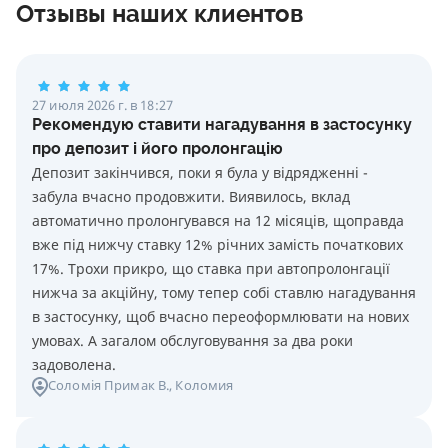
1.5 года
12
%
10 000
-
50 000 000
₴
Нет
Отзывы наших клиентов
Сумма вклада
100 000
₴
Да
Срок вклада
1.5 года
Выплата процентов
1 год
15.5
%
10 000
-
50 000 000
₴
Нет
Ежемесячно, Капитализация
Удержаны налоги
5 130
₴
Необходимые документы
Доход до уплаты налогов
22 307,65
₴
6 месяцев
15.5
%
10 000
-
50 000 000
₴
Нет
27 июля 2026 г. в 18:27
Паспорт, ИНН
Условия
Рекомендую ставити нагадування в застосунку
Процентные ставки
3 месяца
15
%
10 000
-
50 000 000
₴
Нет
Сумма вклада
про депозит і його пролонгацію
5 000-40 000 000 ₴
Срок
Ставка
Сумма
Пополнение
Депозит закінчився, поки я була у відрядженні -
Вся информация о депозите
Срок вклада
Подробнее
забула вчасно продовжити. Виявилось, вклад
1.5 года
автоматично пролонгувався на 12 місяців, щоправда
2 года
10
%
1 000
-
50 000 000
₴
Да
Группа вкладчиков
вже під нижчу ставку 12% річних замість початкових
для физических лиц, для пенсионеров
17%. Трохи прикро, що ставка при автопролонгації
Пополнение
1.5 года
10
%
1 000
-
50 000 000
₴
Да
нижча за акційну, тому тепер собі ставлю нагадування
Да
в застосунку, щоб вчасно переоформлювати на нових
Выплата процентов
Ежемесячно, Капитализация
умовах. А загалом обслуговування за два роки
17
10
%
1 000
-
50 000 000
₴
Да
месяцев
Необходимые документы
задоволена.
Паспорт, ИНН
Соломія Примак В.
, Коломия
16
Процентные ставки
10
%
1 000
-
50 000 000
₴
Да
месяцев
Срок
Ставка
Сумма
Пополнение