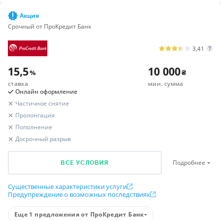
Вся информация о депозите
9 508,77
₴
Итоговый доход
Подробнее
Акция
Сумма вклада
100 000
₴
Срочный от ПроКредит Банк
Срок вклада
9 месяцев
Удержаны налоги
2 840
₴
3,41
Доход до уплаты налогов
12 348,77
₴
15,5
10 000
%
₴
Условия
ставка
мин. сумма
Сумма вклада
Онлайн оформление
500-50 000 000 ₴
Частичное снятие
Срок вклада
Пролонгация
9 месяцев
Пополнение
Группа вкладчиков
Досрочный разрыв
для физических лиц
Пополнение
Нет
Подробнее
ВСЕ УСЛОВИЯ
Выплата процентов
В конце срока
Существенные характеристики услуги
Предупреждение о возможных последствиях
Необходимые документы
Паспорт, ИНН
Еще 1 предложения от ПроКредит Банк
500 UAH новым клиентам за открытие депозита от
Процентные ставки