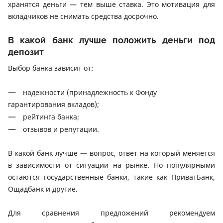
хранятся деньги — тем выше ставка. Это мотивация для
вкладчиков не снимать средства досрочно.
В какой банк лучше положить деньги под
депозит
Выбор банка зависит от:
надежности (принадлежность к Фонду
гарантирования вкладов);
рейтинга банка;
отзывов и репутации.
В какой банк лучше — вопрос, ответ на который меняется
в зависимости от ситуации на рынке. Но популярными
остаются государственные банки, такие как ПриватБанк,
Ощадбанк и другие.
Для сравнения предложений рекомендуем