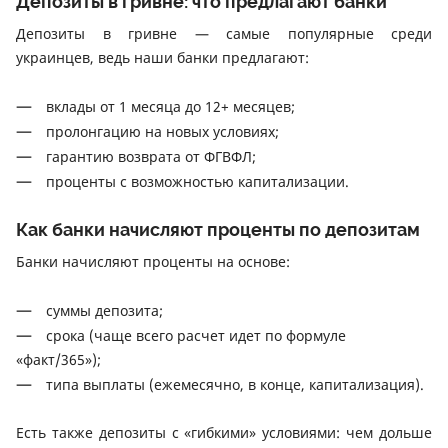
Депозиты в гривне: что предлагают банки
Депозиты в гривне — самые популярные среди
украинцев, ведь наши банки предлагают:
вклады от 1 месяца до 12+ месяцев;
пролонгацию на новых условиях;
гарантию возврата от ФГВФЛ;
проценты с возможностью капитализации.
Как банки начисляют проценты по депозитам
Банки начисляют проценты на основе:
суммы депозита;
срока (чаще всего расчет идет по формуле
«факт/365»);
типа выплаты (ежемесячно, в конце, капитализация).
Есть также депозиты с «гибкими» условиями: чем дольше