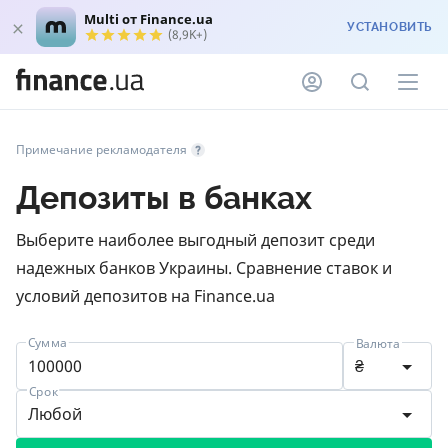
Multi от Finance.ua
УСТАНОВИТЬ
(8,9K+)
Примечание рекламодателя
Депозиты в банках
Выберите наиболее выгодный депозит среди
надежных банков Украины. Сравнение ставок и
условий депозитов на Finance.ua
Сумма
Валюта
₴
Срок
Любой