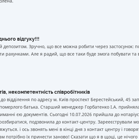
олена.
 000 000
₴
Да
50 000 000
₴
Да
Вся информация о депозите
 000 000
₴
Да
 000 000
₴
Да
нього відгуку!!!
й депозитом. Зручно, що все можна робити через застосунок: 
 000 000
₴
Да
и рахунками. Але я радий, що все таки буде змога побувати та 
Вся информация о депозите
ів, некомпетентність співробітників
 до відділення по адресу м. Київ проспект Берестейський, 45 за
 померлого батька. Старший менеджер Горбатенко І.А. прийнял
иманні єю документів. Сьогодні 10.07.2026 прийшла до нотаріуса
 розбиратися, подзвонила до контакт-центру. Зарееєстрували мо
жуться. і ось звонять мені в кінці дня з контакт центру і говоря
ам потрібно їх принести заново! Сказати що я в щоці, це нічого 