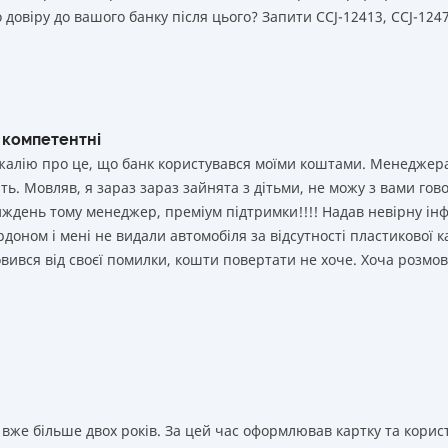
 довіру до вашого банку після цього? Запити ССJ-12413, CCJ-1247
 компетентні
і жалію про це, що банк користувався моїми коштами. Менеджер
ь. Мовляв, я зараз зараз зайнята з дітьми, не можу з вами гово
иждень тому менеджер, преміум підтримки!!!! Надав невірну ін
рдоном і мені не видали автомобіля за відсутності пластикової к
мовився від своєї помилки, кошти повертати не хоче. Хоча розмо
вже більше двох років. За цей час оформлював картку та корист