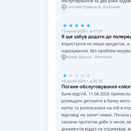
обслуговування за два роки задов
1.5 года
13.5
%
5 000
-
40
Соломія Примак В.
, Коломия
15 месяцев
10
%
1 000
-
Показать еще
1 год
12.5
%
5 000
-
40
13 июля 2026 г. в 17:01
6 месяцев
12.5
%
5 000
-
40
Я ще забув додати до поперед
Користуюся не лише кредитом, а 
3 месяца
12
%
5 000
-
40
нарахування, без проблем керуват
Назар Дорош
, Житомир
10 июля 2026 г. в 20:32
Погане обслуговування клієнт
Банк-відстій. 11.06.2026 принесла
розміщені депозити в банку мого
копію та розписалася на ній в отр
відповіді на запит немає. Почала
сказали протягом доби зі мною звя
документів відділ не отримував, в