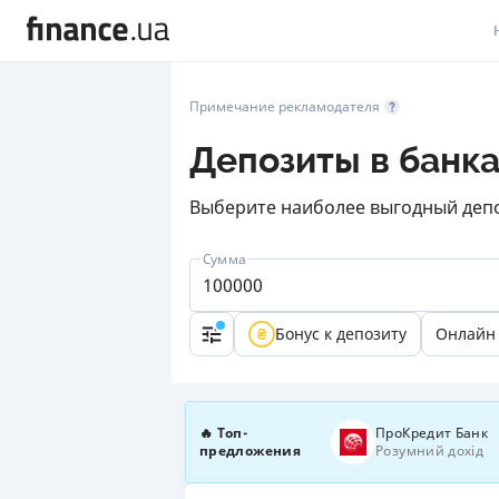
В
Примечание рекламодателя
В
Депозиты в банк
Л
Выберите наиболее выгодный депоз
А
Сумма
Н
С
Бонус к депозиту
Онлайн
П
Т
🔥 Топ-
ПроКредит Банк
Р
предложения
Розумний дохід