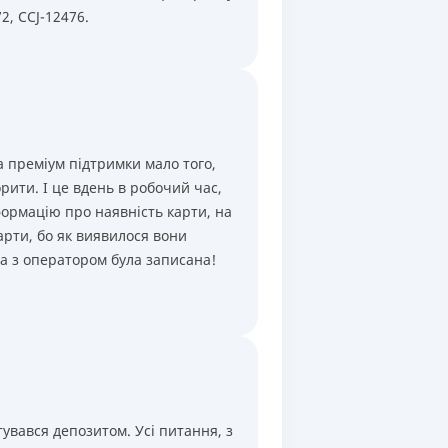
2, CCJ-12476.
а преміум підтримки мало того,
рити. І це вдень в робочий час,
формацію про наявність карти, на
арти, бо як виявилося вони
ва з оператором була записана!
увався депозитом. Усі питання, з