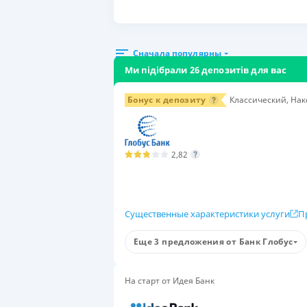
Сначала популярны
Ми підібрали 26 депозитів для вас
Бонус к депозиту
Классический, Нак
2,82
Существенные характеристики услуги
П
Условия
Еще 3 предложения от Банк Глобус
Сумма вклада
Сро
50 000-50 000 000 ₴
6 м
На старт от Идея Банк
Группа вкладчиков
Поп
для физических лиц
Да