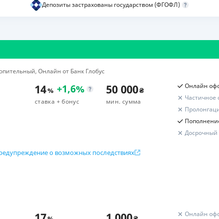
Депозиты застрахованы государством (ФГОФЛ)
ЕЖЕМЕСЯЧНЫЙ ОБЗОР
ПУТЕВО
КЕШБЭКА
СТРАХО
ПУТЕВОДИТЕЛИ ПО
ВСЕ СТ
БАНКОВСКИМ КАРТАМ
СТРАХО
опительный, Онлайн от Банк Глобус
ОТЗЫВЫ
14
50 000
Онлайн оф
+
1,6
%
%
₴
КОМПАН
Частичное 
ставка
+ бонус
мин. сумма
Пролонгац
ДОСТАВ
Пополнени
Досрочный
КОНТАК
редупреждение о возможных последствиях
Расчет вашей прибыли
к вклада
Итоговый доход
есяцев (177-212 дней)
Бонус к депозиту
олнение
17
1 000
Онлайн оф
%
₴