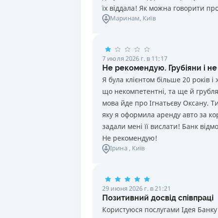
їх віддала! Як можна говорити про
Маринам
, Київ
7 июля 2026 г. в 11:17
Не рекомендую. Грубіяни і не
Я була клієнтом більше 20 років 
що некомпетентні, та ще й грублят
мова йде про Ігнатьєву Оксану. Т
яку я оформила аренду авто за ко
задали мені її вислати! Банк від
Не рекомендую!
Ірина
, Київ
29 июня 2026 г. в 21:21
Позитивний досвід співпраці
Користуюся послугами Ідея Банку 