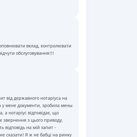
Ежемесячно
,
Капитализация
Ежемесячно
,
Капитализация
Ежемесячно
,
Капитализация
Ежемесячно
,
Капитализация
поповнювати вклад, контролювати
Ежемесячно
,
Капитализация
відчути обслуговування!!!
пит від державного нотаріуса на
а у мене документи, зробила мены
, а нотаріус відповідає, що
є звернення з цього приводу,
ть відповідь на мій запит -
не сказати! Я ж не бабці на ринку